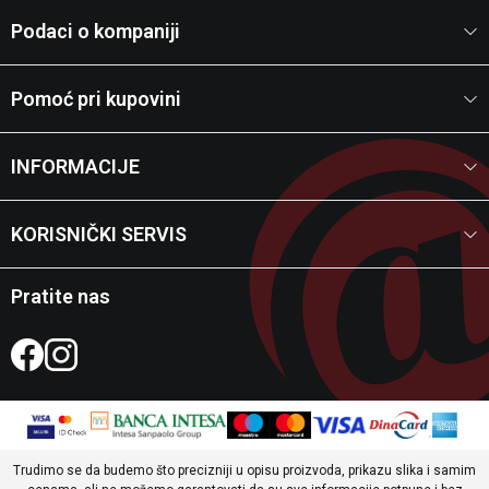
Podaci o kompaniji
Pomoć pri kupovini
INFORMACIJE
KORISNIČKI SERVIS
Pratite nas
Trudimo se da budemo što precizniji u opisu proizvoda, prikazu slika i samim