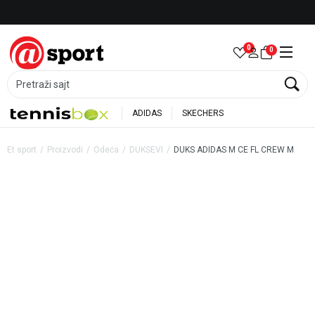
Besplatna dostava za porudžbine preko 6.000 rsd
0
0
Pretraži sajt
ADIDAS
SKECHERS
Et sport
Proizvodi
Odeća
DUKSEVI
DUKS ADIDAS M CE FL CREW M