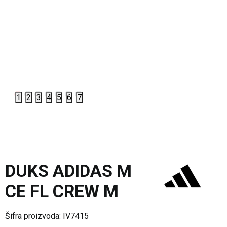
1
2
3
4
5
6
7
DUKS ADIDAS M
CE FL CREW M
Šifra proizvoda:
IV7415