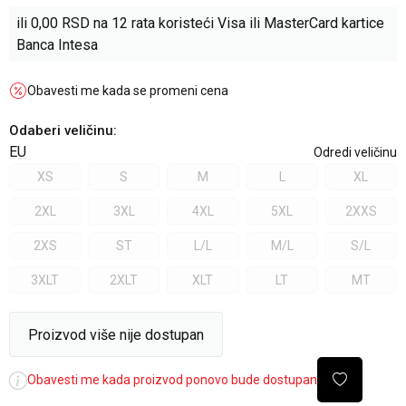
ili
0,00
RSD na 12 rata koristeći Visa ili MasterCard kartice
Banca Intesa
Obavesti me kada se promeni cena
Odaberi veličinu
:
EU
Odredi veličinu
XS
S
M
L
XL
2XL
3XL
4XL
5XL
2XXS
2XS
ST
L/L
M/L
S/L
3XLT
2XLT
XLT
LT
MT
Proizvod više nije dostupan
Obavesti me kada proizvod ponovo bude dostupan