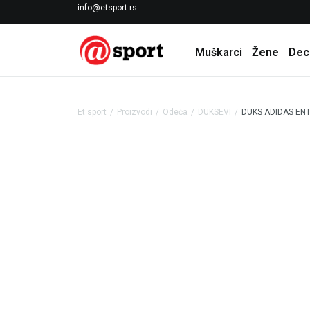
LICENCIRANI CLEARANCE PARTNER ADIDAS
info@etsport.rs
Muškarci
Žene
Dec
Et sport
Proizvodi
Odeća
DUKSEVI
DUKS ADIDAS ENT