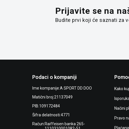
Prijavite se na na
Budite prvi koji će saznati za
Podaci o kompaniji
Pomoć
Ime kompanije:
A SPORT DD DOO
Kako kup
Matični broj:
21137049
Isporuk
PIB:
109172484
Načini p
Šifra delatnosti:
4771
Pravo n
Račun:
Raiffeisen banka 265-
Plaćanj
1110310001082-51