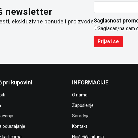
š newsletter
Saglasnost promo
 vesti, ekskluzivne ponude i proizvode
Saglasan/na sam 
Prijavi se
 pri kupovini
INFORMACIJE
iti
O nama
a
Zaposlenje
laćanja
Saradnja
a odustajanje
Kontakt
e karticama
Najčešća pitanja