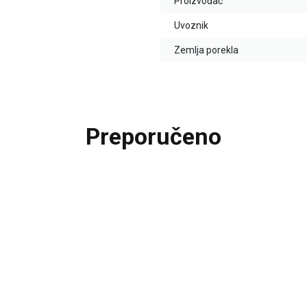
Proizvođač
Uvoznik
Zemlja porekla
Preporučeno
30
%