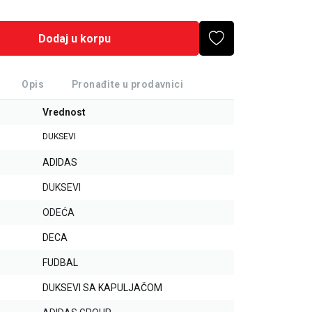
Dodaj u korpu
Opis
Pronađite u prodavnici
Vrednost
DUKSEVI
ADIDAS
DUKSEVI
ODEĆA
DECA
FUDBAL
DUKSEVI SA KAPULJAČOM