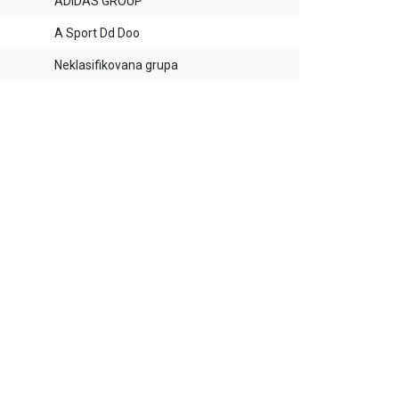
ADIDAS GROUP
A Sport Dd Doo
Neklasifikovana grupa
25
%
30
%