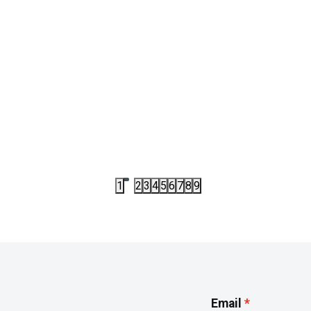
I
KD2965
DUKSEVI
ADIDAS SLIM TT W
DUKS ADIDAS BOXY CREW G
,00
RSD
4.417,50
RSD
00
RSD
5.890,00
RSD
1
2
3
4
5
6
7
8
9
Email