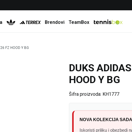
Besplatna dostava za porudžbine preko 6.000 rsd
a
Brendovi
TeamBox
26 FZ HOOD Y BG
DUKS ADIDAS
20
%
HOOD Y BG
Šifra proizvoda:
KH1777
NOVA KOLEKCIJA SADA
Iskoristi priliku i obezbedi