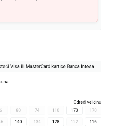
teći Visa ili MasterCard kartice Banca Intesa
 cena
Odredi veličinu
6
80
74
110
170
170
46
140
134
128
122
116