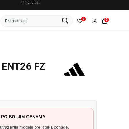
063 297 605
LICENCIRANI CLEARANCE PARTNER ADIDAS
0
0
Pretraži sajt
 ENT26 FZ
 PO BOLJIM CENAMA
 najtraženije modele pre isteka ponude.