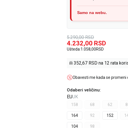
Samo na webu.
5.290,00
RSD
4.232,00
RSD
Ušteda:
1.058,00
RSD
ili
352,67
RSD na 12 rata koris
Obavesti me kada se promeni
Odaberi veličinu
:
EU
UK
158
68
62
8
164
92
152
1
104
98