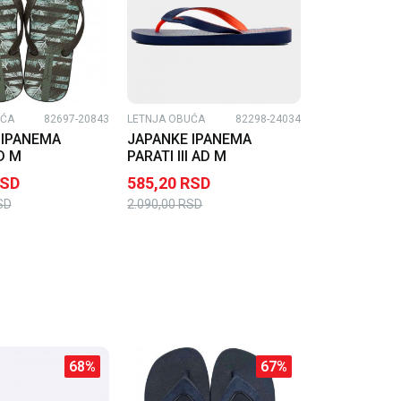
UĆA
82697-20843
LETNJA OBUĆA
82298-24034
 IPANEMA
JAPANKE IPANEMA
D M
PARATI III AD M
SD
585,20
RSD
SD
2.090,00
RSD
68
%
67
%