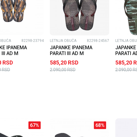
OBUĆA
82298-23794
LETNJA OBUĆA
82298-24567
LETNJA OB
KE IPANEMA
JAPANKE IPANEMA
JAPANKE
 III AD M
PARATI III AD M
PARATI A
0
RSD
585,20
RSD
585,20
R
0
RSD
2.090,00
RSD
2.090,00
R
67
%
68
%