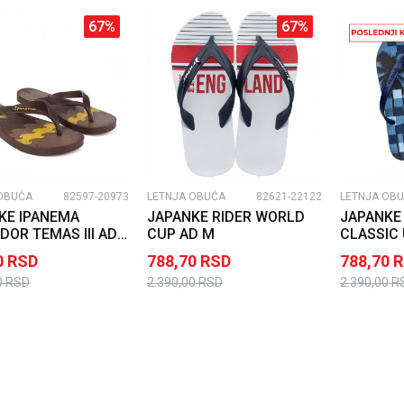
67
%
67
%
OBUĆA
82597-20973
LETNJA OBUĆA
82621-22122
LETNJA OB
KE IPANEMA
JAPANKE RIDER WORLD
JAPANKE
DOR TEMAS III AD
CUP AD M
CLASSIC
0
RSD
788,70
RSD
788,70
R
0
RSD
2.390,00
RSD
2.390,00
R