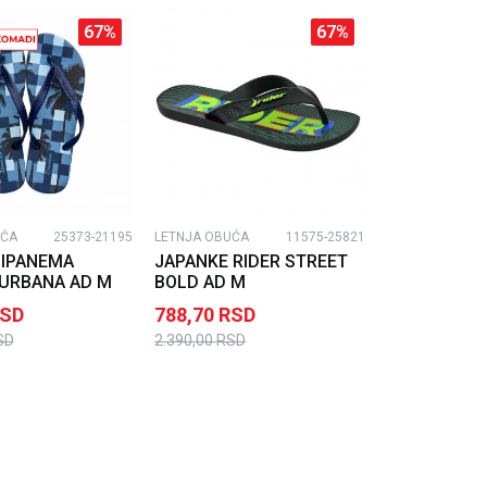
67
%
67
%
UĆA
25373-21195
LETNJA OBUĆA
11575-25821
 IPANEMA
JAPANKE RIDER STREET
 URBANA AD M
BOLD AD M
SD
788,70
RSD
SD
2.390,00
RSD