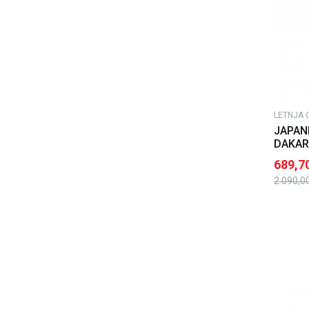
LETNJA 
JAPAN
DAKAR
689,7
2.090,0