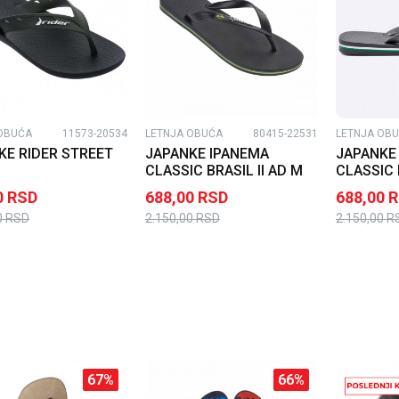
OBUĆA
11573-20534
LETNJA OBUĆA
80415-22531
LETNJA OB
KE RIDER STREET
JAPANKE IPANEMA
JAPANKE
CLASSIC BRASIL II AD M
CLASSIC 
0
RSD
688,00
RSD
688,00
R
0
RSD
2.150,00
RSD
2.150,00
R
67
%
66
%