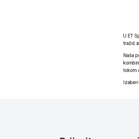
U ET Sp
tražiš
s
Naša p
kombinu
tokom c
Izaberi