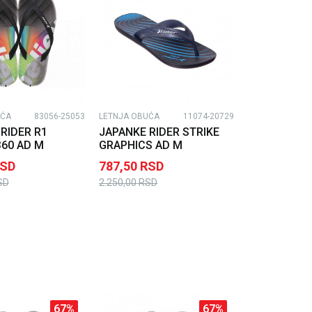
UĆA
83056-25053
LETNJA OBUĆA
11074-20729
RIDER R1
JAPANKE RIDER STRIKE
60 AD M
GRAPHICS AD M
SD
787,50
RSD
SD
2.250,00
RSD
67
%
67
%