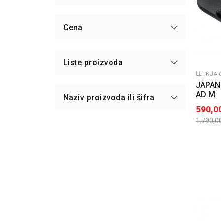
Cena
Liste proizvoda
LETNJA 
JAPAN
AD M
Naziv proizvoda ili šifra
590,0
1.790,0