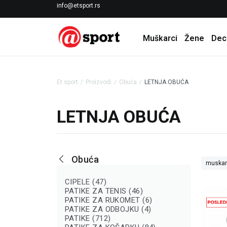
LICENCIRANI CLEARANCE PARTNER ADIDAS
info@etsport.rs
Muškarci
Žene
Dec
Et sport
Proizvodi
Obuća
LETNJA OBUĆA
LETNJA OBUĆA
Obuća
muskar
CIPELE (47)
PATIKE ZA TENIS (46)
PATIKE ZA RUKOMET (6)
PATIKE ZA ODBOJKU (4)
PATIKE (712)