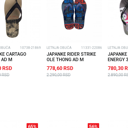
OBUĆA
10738-21869
LETNJA OBUĆA
11331-22086
LETNJA OB
KE CARTAGO
JAPANKE RIDER STRIKE
JAPANKE 
 AD M
OLE THONG AD M
ENERGY 3
0
RSD
778,60
RSD
780,30
R
0
RSD
2.290,00
RSD
2.890,00
R
65
%
56
%