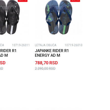
UĆA
10719-26011
LETNJA OBUĆA
10719-26010
RIDER R1
JAPANKE RIDER R1
AD M
ENERGY AD M
SD
788,70
RSD
SD
2.390,00
RSD