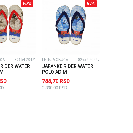
67
%
67
%
UĆA
82654-23471
LETNJA OBUĆA
82654-20247
 RIDER WATER
JAPANKE RIDER WATER
 M
POLO AD M
SD
788,70
RSD
SD
2.390,00
RSD