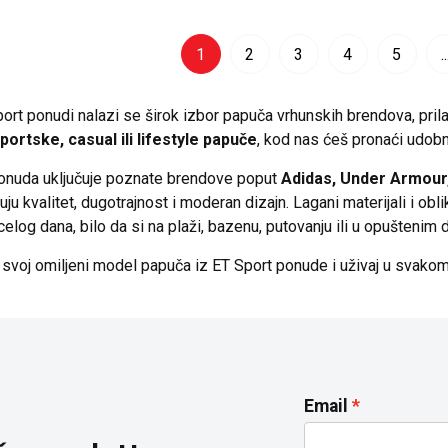
1
2
3
4
5
..
ort ponudi nalazi se širok izbor papuča vrhunskih brendova, prilag
portske, casual ili lifestyle papuče
, kod nas ćeš pronaći udob
onuda uključuje poznate brendove poput
Adidas
,
Under Armour
ju kvalitet, dugotrajnost i moderan dizajn. Lagani materijali i o
elog dana, bilo da si na plaži, bazenu, putovanju ili u opuštenim
 svoj omiljeni model papuča iz ET Sport ponude i uživaj u svakom 
Email