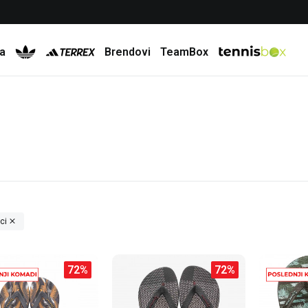
Besplatna dostava za porudžbine preko 6.000 rsd
a
Brendovi
TeamBox
ci
72
%
72
%