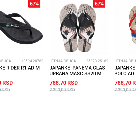
67
%
67
%
OBUĆA
10594-20780
LETNJA OBUĆA
25373-25169
LETNJA OB
KE RIDER R1 AD M
JAPANKE IPANEMA CLAS
JAPANKE
URBANA MASC SS20 M
POLO AD
0
RSD
788,70
RSD
788,70
R
0
RSD
2.390,00
RSD
2.390,00
R