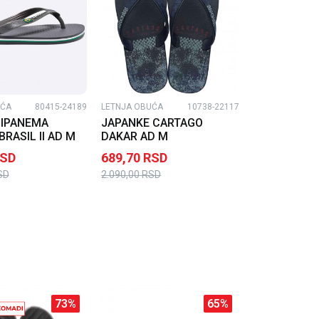
UĆA
80415-24189
LETNJA OBUĆA
10738-22117
 IPANEMA
JAPANKE CARTAGO
BRASIL II AD M
DAKAR AD M
SD
689,70
RSD
SD
2.090,00
RSD
73
%
65
%