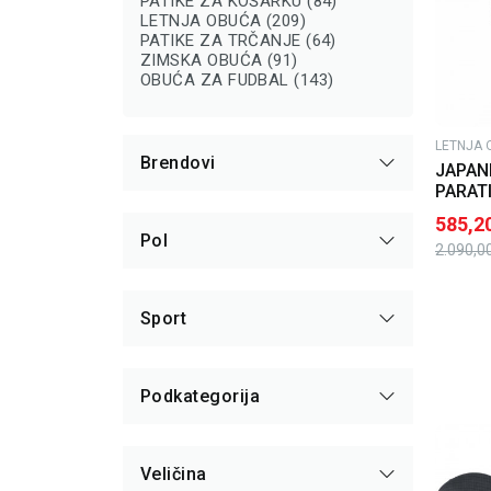
PATIKE ZA KOŠARKU (84)
LETNJA OBUĆA (209)
PATIKE ZA TRČANJE (64)
ZIMSKA OBUĆA (91)
OBUĆA ZA FUDBAL (143)
LETNJA 
Brendovi
JAPAN
PARATI
585,2
Pol
2.090,0
Sport
Podkategorija
Veličina