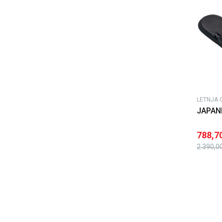
LETNJA 
JAPAN
788,7
2.390,0