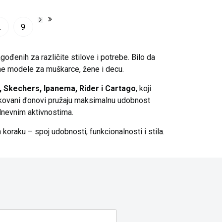
.
9
ođenih za različite stilove i potrebe. Bilo da
ne modele za muškarce, žene i decu.
,
Skechers
,
Ipanema
,
Rider
i
Cartago
, koji
blikovani đonovi pružaju maksimalnu udobnost
 dnevnim aktivnostima.
koraku – spoj udobnosti, funkcionalnosti i stila.