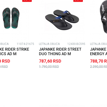
OBUĆA
11074-21675
LETNJA OBUĆA
12430-BC595
LETNJA OB
KE RIDER STRIKE
JAPANKE RIDER STREET
JAPANKE 
ICS AD M
DUO THONG AD M
ENERGY 
0
RSD
787,60
RSD
788,70
R
0
RSD
1.790,00
RSD
2.390,00
R