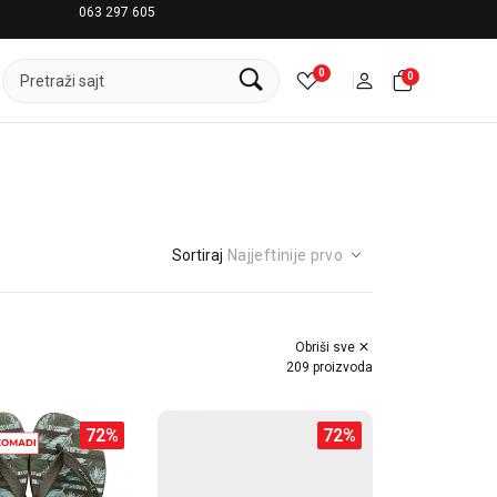
063 297 605
LICENCIRANI CLEARANCE PARTNER ADIDAS
0
0
Pretraži sajt
Sortiraj
Obriši sve
209 proizvoda
72
%
72
%