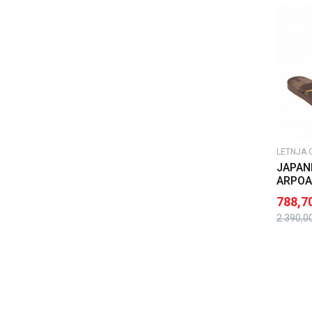
LETNJA 
JAPAN
ARPOA
M
788,7
2.390,0