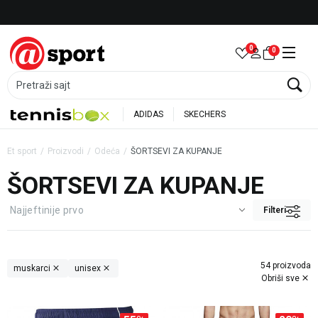
Besplatna dostava za porudžbine preko 6.000 rsd
0
0
Pretraži sajt
ADIDAS
SKECHERS
Et sport
Proizvodi
Odeća
ŠORTSEVI ZA KUPANJE
ŠORTSEVI ZA KUPANJE
Filteri
54 proizvoda
muskarci
unisex
Obriši sve