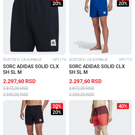
20
%
20
%
ŠORTSEVI ZA KUPANJE
HP1774
ŠORTSEVI ZA KUPANJE
HP1773
SORC ADIDAS SOLID CLX
SORC ADIDAS SOLID CLX
SH SL M
SH SL M
2.297,60
RSD
2.297,60
RSD
2.872,00
RSD
2.872,00
RSD
3.590,00
RSD
3.590,00
RSD
20
%
40
%
20
%