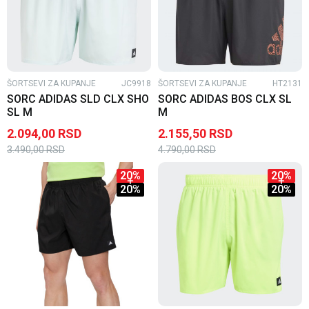
ŠORTSEVI ZA KUPANJE
JC9918
ŠORTSEVI ZA KUPANJE
HT2131
SORC ADIDAS SLD CLX SHO
SORC ADIDAS BOS CLX SL
SL M
M
2.094,00
RSD
2.155,50
RSD
3.490,00
RSD
4.790,00
RSD
20
%
20
%
20
%
20
%