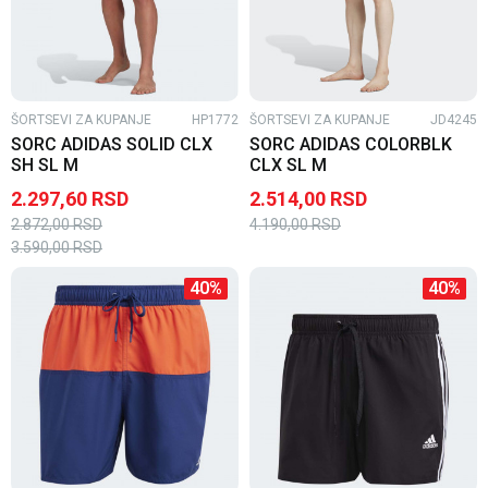
ŠORTSEVI ZA KUPANJE
HP1772
ŠORTSEVI ZA KUPANJE
JD4245
SORC ADIDAS SOLID CLX
SORC ADIDAS COLORBLK
SH SL M
CLX SL M
2.297,60
RSD
2.514,00
RSD
2.872,00
RSD
4.190,00
RSD
3.590,00
RSD
40
%
40
%