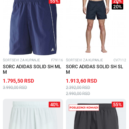
55
%
20
%
20
%
ŠORTSEVI ZA KUPANJE
F79116
ŠORTSEVI ZA KUPANJE
CV7112
SORC ADIDAS SOLID SH ML
SORC ADIDAS SOLID SH SL
M
M
1.795,50
RSD
1.913,60
RSD
3.990,00
RSD
2.392,00
RSD
2.990,00
RSD
40
%
55
%