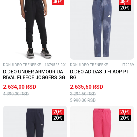
40
%
45
%
20
%
DONJI DEO TRENERKE
1379525-001
DONJI DEO TRENERKE
IT9039
D.DEO UNDER ARMOUR UA
D.DEO ADIDAS J FI AOP PT
RIVAL FLEECE JOGGERS GG
BG
2.634,00
RSD
2.635,60
RSD
4.390,00
RSD
3.294,50
RSD
5.990,00
RSD
20
%
20
%
20
%
20
%