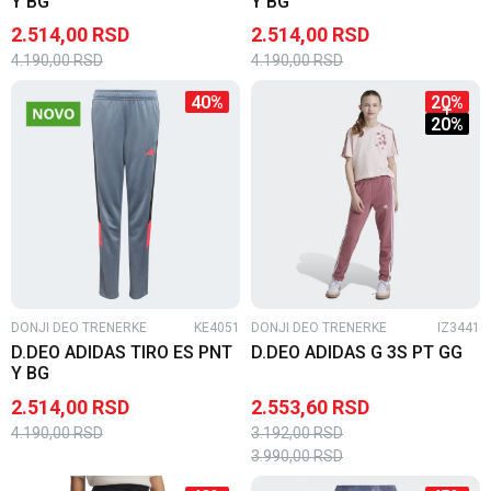
Y BG
Y BG
2.514,00
RSD
2.514,00
RSD
4.190,00
RSD
4.190,00
RSD
40
%
20
%
20
%
DONJI DEO TRENERKE
KE4051
DONJI DEO TRENERKE
IZ3441
D.DEO ADIDAS TIRO ES PNT
D.DEO ADIDAS G 3S PT GG
Y BG
2.514,00
RSD
2.553,60
RSD
4.190,00
RSD
3.192,00
RSD
3.990,00
RSD