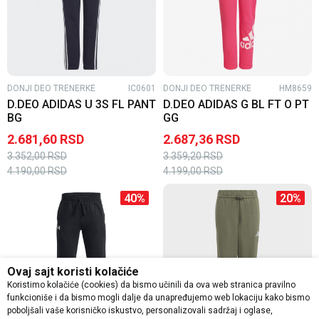
DONJI DEO TRENERKE
IC0601
DONJI DEO TRENERKE
HM8659
D.DEO ADIDAS U 3S FL PANT
D.DEO ADIDAS G BL FT O PT
BG
GG
2.681,60
RSD
2.687,36
RSD
3.352,00
RSD
3.359,20
RSD
4.190,00
RSD
4.199,00
RSD
40
%
20
%
Ovaj sajt koristi kolačiće
Koristimo kolačiće (cookies) da bismo učinili da ova web stranica pravilno
funkcioniše i da bismo mogli dalje da unapređujemo web lokaciju kako bismo
poboljšali vaše korisničko iskustvo, personalizovali sadržaj i oglase,