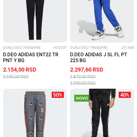
DONJI DEO TRENERKE
HC0337
DONJI DEO TRENERKE
JE1368
D.DEO ADIDAS ENT22 TR
D.DEO ADIDAS J SL FL PT
PNT Y BG
225 BG
2.154,00
RSD
2.297,60
RSD
3.590,00
RSD
2.872,00
RSD
3.590,00
RSD
50
%
40
%