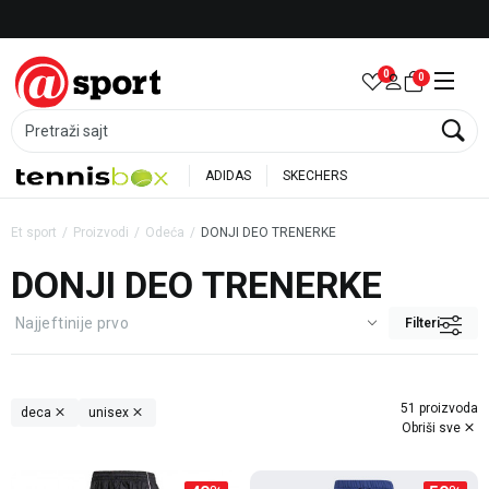
Besplatna dostava za porudžbine preko 6.000 rsd
0
0
Pretraži sajt
ADIDAS
SKECHERS
Et sport
Proizvodi
Odeća
DONJI DEO TRENERKE
DONJI DEO TRENERKE
Filteri
51 proizvoda
deca
unisex
Obriši sve