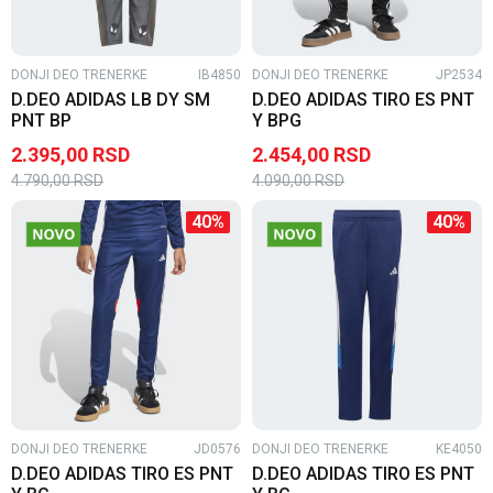
DONJI DEO TRENERKE
IB4850
DONJI DEO TRENERKE
JP2534
D.DEO ADIDAS LB DY SM
D.DEO ADIDAS TIRO ES PNT
PNT BP
Y BPG
2.395,00
RSD
2.454,00
RSD
4.790,00
RSD
4.090,00
RSD
40
%
40
%
DONJI DEO TRENERKE
JD0576
DONJI DEO TRENERKE
KE4050
D.DEO ADIDAS TIRO ES PNT
D.DEO ADIDAS TIRO ES PNT