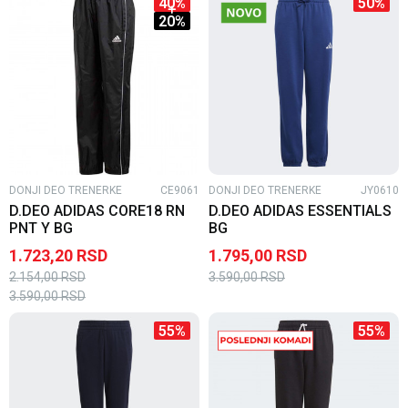
40
%
50
%
20
%
DONJI DEO TRENERKE
CE9061
DONJI DEO TRENERKE
JY0610
D.DEO ADIDAS CORE18 RN
D.DEO ADIDAS ESSENTIALS
PNT Y BG
BG
1.723,20
RSD
1.795,00
RSD
2.154,00
RSD
3.590,00
RSD
3.590,00
RSD
55
%
55
%