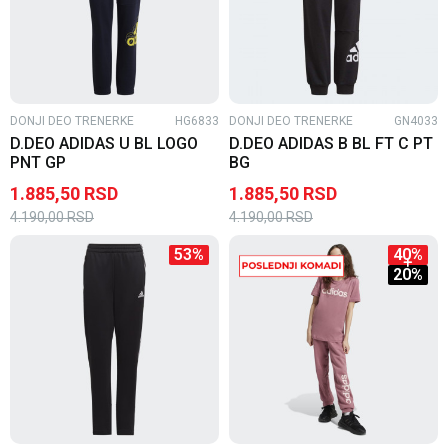
DONJI DEO TRENERKE
HG6833
DONJI DEO TRENERKE
GN4033
D.DEO ADIDAS U BL LOGO
D.DEO ADIDAS B BL FT C PT
PNT GP
BG
1.885,50
RSD
1.885,50
RSD
4.190,00
RSD
4.190,00
RSD
53
%
40
%
20
%