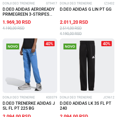
DONJI DEO TRENERKE
GT9417
DONJI DEO TRENERKE
IZ3432
D.DEO ADIDAS AEROREADY
D.DEO ADIDAS G LIN PT GG
PRIMEGREEN 3-STRIPES
FULL-ZIP BG
1.969,30
RSD
2.011,20
RSD
4.190,00
RSD
2.514,00
RSD
4.190,00
RSD
40
%
40
%
DONJI DEO TRENERKE
KS0379
DONJI DEO TRENERKE
JC9612
D.DEO TRENERKE ADIDAS J
D.DEO ADIDAS LK 3S FL PT
SL FL PT 225 BG
240
2.094,00
RSD
2.094,00
RSD