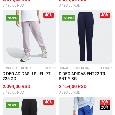
3.490,00
RSD
3.490,00
RSD
40
%
40
%
DONJI DEO TRENERKE
KS2958
DONJI DEO TRENERKE
HC0336
D.DEO ADIDAS J SL FL PT
D.DEO ADIDAS ENT22 TR
225 GG
PNT Y BG
2.094,00
RSD
2.154,00
RSD
3.490,00
RSD
3.590,00
RSD
40
%
20
%
20
%