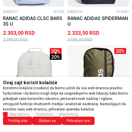
RANČEVI
IS7045
RANČEVI
H16387
RANAC ADIDAS CLSC BARS
RANAC ADIDAS SPIDERMAN
3S U
U
2.303,00
RSD
2.333,50
RSD
3.290,00
RSD
3.590,00
RSD
30
%
30
%
20
%
Ovaj sajt koristi kolačiće
Koristimo kolačiće (cookies) da bismo učinili da ova web stranica pravilno
funkcioniše i da bismo mogli dalje da unapređujemo web lokaciju kako bismo
poboljšali vaše korisničko iskustvo, personalizovali sadržaj i oglase,
omogućili funkcije društvenih medija i analizirali saobraćaj. Nastavljajući da
koristite našu web stranicu, prihvatate upotrebu kolačića.
RANČEVI
1378415-377
RANČEVI
HF0112
Mandatory
Statistics
Marketing
RANAC UNDER ARMOUR UA
RANAC ADIDAS LINEAR BP U
Pročitaj više
Slažem se
Prihvatam sve
SPORTSTYLE BACKPACK U