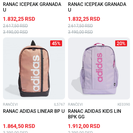
RANAC ICEPEAK GRANADA
RANAC ICEPEAK GRANADA
U
U
1.832,25
RSD
1.832,25
RSD
2.617,50
RSD
2.617,50
RSD
3.490,00
RSD
3.490,00
RSD
45
%
20
%
RANČEVI
IL5767
RANČEVI
KE0390
RANAC ADIDAS LINEAR BP U
RANAC ADIDAS KIDS LIN
BPK GG
1.864,50
RSD
1.912,00
RSD
3.390,00
RSD
2.390,00
RSD