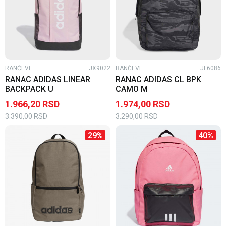
RANČEVI
JX9022
RANČEVI
JF6086
RANAC ADIDAS LINEAR
RANAC ADIDAS CL BPK
BACKPACK U
CAMO M
1.966,20
RSD
1.974,00
RSD
3.390,00
RSD
3.290,00
RSD
29
%
40
%