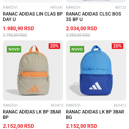
RANČEVI
HR5341
RANČEVI
IK5723
RANAC ADIDAS LIN CLAS BP
RANAC ADIDAS CLSC BOS
DAY U
3S BP U
1.980,90
RSD
2.034,00
RSD
2.790,00
RSD
3.390,00
RSD
20
%
20
%
RANČEVI
KE0413
RANČEVI
KE0412
RANAC ADIDAS LK BP 3BAR
RANAC ADIDAS LK BP 3BAR
BP
BG
2.152,00
RSD
2.152,00
RSD