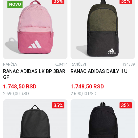
35
%
35
%
RANČEVI
KE0414
RANČEVI
H34839
RANAC ADIDAS LK BP 3BAR
RANAC ADIDAS DAILY II U
GP
1.748,50
RSD
1.748,50
RSD
2.690,00
RSD
2.690,00
RSD
35
%
35
%