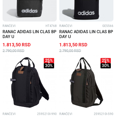
RANČEVI
HT4768
RANČEVI
GE5566
RANAC ADIDAS LIN CLAS BP
RANAC ADIDAS LIN CLAS BP
DAY U
DAY U
1.813,50
RSD
1.813,50
RSD
2.790,00
RSD
2.790,00
RSD
25
%
25
%
30
%
30
%
RANČEVI
2595210I-990
RANČEVI
2595210I-590