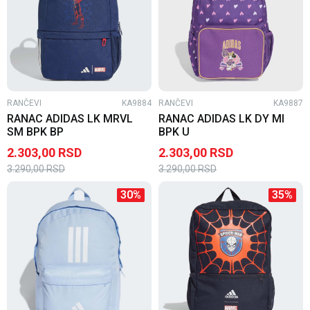
RANČEVI
KA9884
RANČEVI
KA9887
RANAC ADIDAS LK MRVL
RANAC ADIDAS LK DY MI
SM BPK BP
BPK U
2.303,00
RSD
2.303,00
RSD
3.290,00
RSD
3.290,00
RSD
30
%
35
%