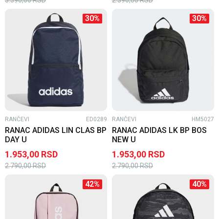
30
%
30
%
RANČEVI
ED0289
RANČEVI
HM5027
RANAC ADIDAS LIN CLAS BP
RANAC ADIDAS LK BP BOS
DAY U
NEW U
1.953,00
RSD
1.953,00
RSD
2.790,00
RSD
2.790,00
RSD
42
%
40
%