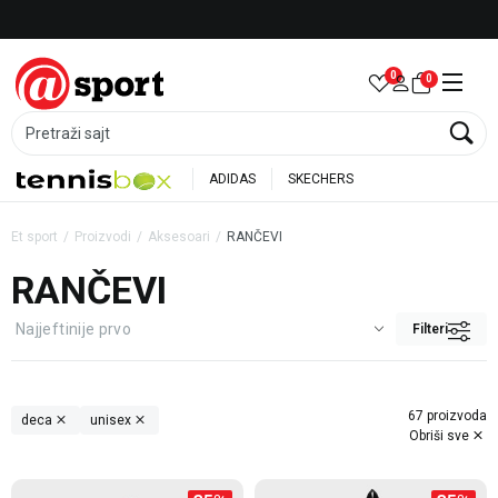
Besplatna dostava za porudžbine preko 6.000 rsd
0
0
Pretraži sajt
ADIDAS
SKECHERS
Et sport
Proizvodi
Aksesoari
RANČEVI
RANČEVI
Filteri
67 proizvoda
deca
unisex
Obriši sve