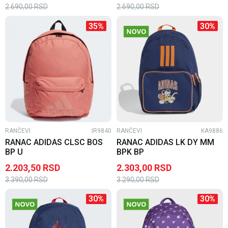
2.690,00
RSD
2.690,00
RSD
35
%
30
%
RANČEVI
IR9840
RANČEVI
KA9886
RANAC ADIDAS CLSC BOS
RANAC ADIDAS LK DY MM
BP U
BPK BP
2.203,50
RSD
2.303,00
RSD
3.390,00
RSD
3.290,00
RSD
30
%
30
%