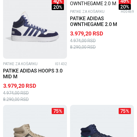
40
%
40
%
20
%
20
%
PATIKE ZA KOŠARKU
H00469
PATIKE ADIDAS
OWNTHEGAME 2.0 M
3.979,20
RSD
4.974,00
RSD
8.290,00
RSD
PATIKE ZA KOŠARKU
IG1432
PATIKE ADIDAS HOOPS 3.0
MID M
3.979,20
RSD
4.974,00
RSD
8.290,00
RSD
75
%
75
%