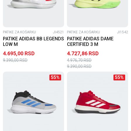
PATIKE ZA KOŠARKU
JI4521
PATIKE ZA KOŠARKU
JI1542
PATIKE ADIDAS BB LEGENDS
PATIKE ADIDAS DAME
LOW M
CERTIFIED 3 M
4.695,00
RSD
4.727,86
RSD
9.390,00
RSD
4.976,70
RSD
9.390,00
RSD
55
%
55
%