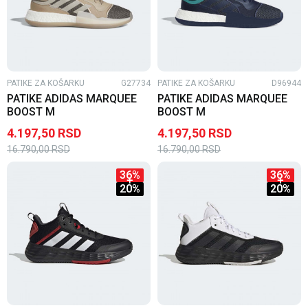
PATIKE ZA KOŠARKU
G27734
PATIKE ZA KOŠARKU
D96944
PATIKE ADIDAS MARQUEE
PATIKE ADIDAS MARQUEE
BOOST M
BOOST M
4.197,50
RSD
4.197,50
RSD
16.790,00
RSD
16.790,00
RSD
36
%
36
%
20
%
20
%