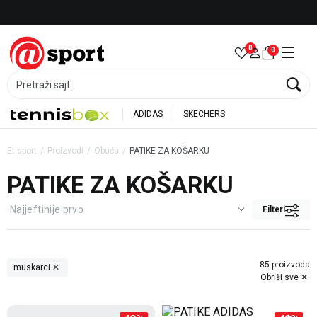
Besplatna dostava za porudžbine preko 6.000 rsd
0
0
Pretraži sajt
ADIDAS
SKECHERS
Et sport
Proizvodi
Obuća
PATIKE ZA KOŠARKU
PATIKE ZA KOŠARKU
Filteri
85 proizvoda
muskarci
Obriši sve