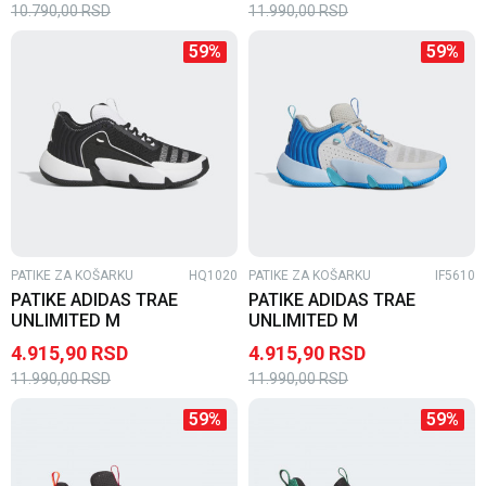
10.790,00
RSD
11.990,00
RSD
59
%
59
%
PATIKE ZA KOŠARKU
HQ1020
PATIKE ZA KOŠARKU
IF5610
PATIKE ADIDAS TRAE
PATIKE ADIDAS TRAE
UNLIMITED M
UNLIMITED M
4.915,90
RSD
4.915,90
RSD
11.990,00
RSD
11.990,00
RSD
59
%
59
%