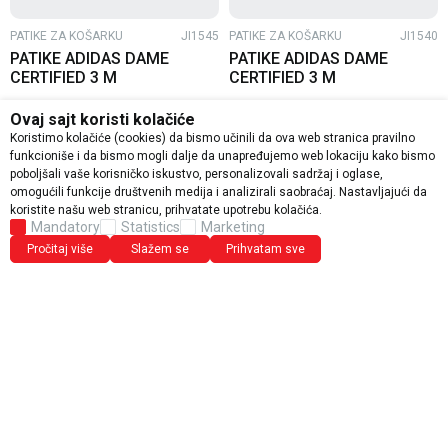
PATIKE ZA KOŠARKU
JI1545
PATIKE ZA KOŠARKU
JI1540
PATIKE ADIDAS DAME
PATIKE ADIDAS DAME
CERTIFIED 3 M
CERTIFIED 3 M
4.934,80
RSD
4.934,80
RSD
Ovaj sajt koristi kolačiće
6.168,50
RSD
6.168,50
RSD
Koristimo kolačiće (cookies) da bismo učinili da ova web stranica pravilno
9.490,00
RSD
9.490,00
RSD
funkcioniše i da bismo mogli dalje da unapređujemo web lokaciju kako bismo
poboljšali vaše korisničko iskustvo, personalizovali sadržaj i oglase,
omogućili funkcije društvenih medija i analizirali saobraćaj. Nastavljajući da
1
2
...
4
koristite našu web stranicu, prihvatate upotrebu kolačića.
Mandatory
Statistics
Marketing
Pročitaj više
Slažem se
Prihvatam sve
Na stranici Et Sport-a pronaći ćete
patike za košarku
koje
kombinuju udobnost, stabilnost i izdržljivost za vrhunske
performanse na terenu. U ponudi su modeli brendova
Adidas
i
Skechers
, pažljivo odabrani kako bi pružili maksimalnu
kontrolu, sigurnost pri pokretu i moderan izgled.
Posebno se izdvajaju
adidas patike za košarku
, među