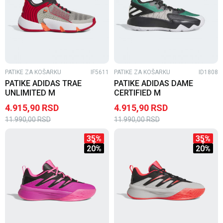
PATIKE ZA KOŠARKU
IF5611
PATIKE ZA KOŠARKU
ID1808
PATIKE ADIDAS TRAE
PATIKE ADIDAS DAME
UNLIMITED M
CERTIFIED M
4.915,90
RSD
4.915,90
RSD
11.990,00
RSD
11.990,00
RSD
35
%
35
%
20
%
20
%