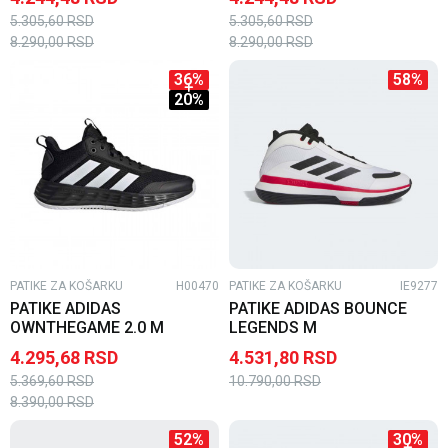
5.305,60
RSD
5.305,60
RSD
8.290,00
RSD
8.290,00
RSD
36
%
58
%
20
%
PATIKE ZA KOŠARKU
H00470
PATIKE ZA KOŠARKU
IE9277
PATIKE ADIDAS
PATIKE ADIDAS BOUNCE
OWNTHEGAME 2.0 M
LEGENDS M
4.295,68
RSD
4.531,80
RSD
5.369,60
RSD
10.790,00
RSD
8.390,00
RSD
52
%
30
%