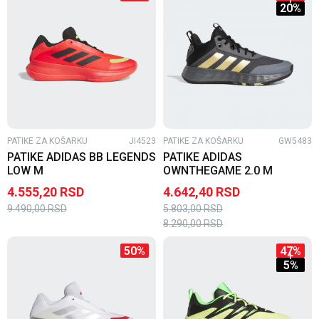
20
%
PATIKE ZA KOŠARKU
JI4523
PATIKE ZA KOŠARKU
GW5483
PATIKE ADIDAS BB LEGENDS
PATIKE ADIDAS
LOW M
OWNTHEGAME 2.0 M
4.555,20
RSD
4.642,40
RSD
9.490,00
RSD
5.803,00
RSD
8.290,00
RSD
50
%
47
%
5
%