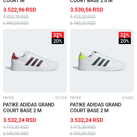
COURT M
COURT BASE 2.0 M
3.522,96
RSD
3.530,56
RSD
4.403,70
RSD
4.413,20
RSD
6.990,00
RSD
6.490,00
RSD
33
%
33
%
20
%
20
%
PATIKE
IE5258
PATIKE
ID4450
PATIKE ADIDAS GRAND
PATIKE ADIDAS GRAND
COURT BASE 2 M
COURT BASE 2 M
3.532,24
RSD
3.532,24
RSD
4.415,30
RSD
4.415,30
RSD
6.590,00
RSD
6.590,00
RSD