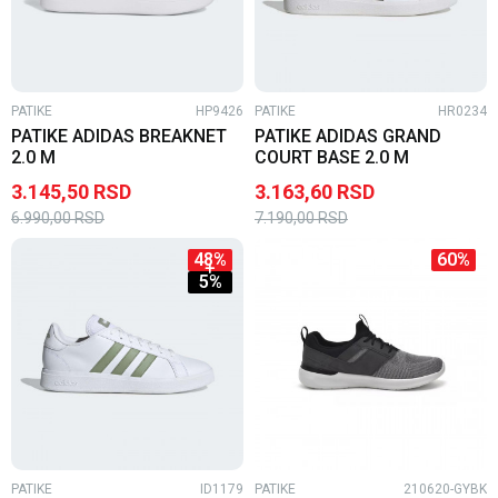
PATIKE
HP9426
PATIKE
HR0234
PATIKE ADIDAS BREAKNET
PATIKE ADIDAS GRAND
2.0 M
COURT BASE 2.0 M
3.145,50
RSD
3.163,60
RSD
6.990,00
RSD
7.190,00
RSD
48
%
60
%
5
%
PATIKE
ID1179
PATIKE
210620-GYBK