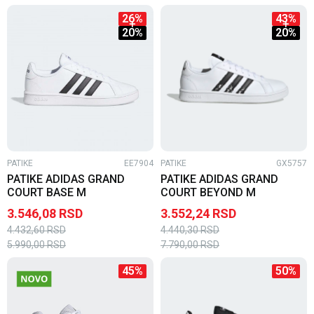
26
%
43
%
20
%
20
%
PATIKE
EE7904
PATIKE
GX5757
PATIKE ADIDAS GRAND
PATIKE ADIDAS GRAND
COURT BASE M
COURT BEYOND M
3.546,08
RSD
3.552,24
RSD
4.432,60
RSD
4.440,30
RSD
5.990,00
RSD
7.790,00
RSD
45
%
50
%