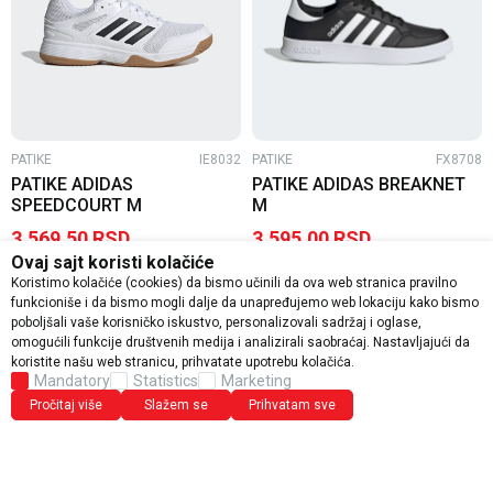
PATIKE
IE8032
PATIKE
FX8708
PATIKE ADIDAS
PATIKE ADIDAS BREAKNET
SPEEDCOURT M
M
3.569,50
RSD
3.595,00
RSD
Ovaj sajt koristi kolačiće
6.490,00
RSD
7.190,00
RSD
Koristimo kolačiće (cookies) da bismo učinili da ova web stranica pravilno
funkcioniše i da bismo mogli dalje da unapređujemo web lokaciju kako bismo
60
%
60
%
poboljšali vaše korisničko iskustvo, personalizovali sadržaj i oglase,
omogućili funkcije društvenih medija i analizirali saobraćaj. Nastavljajući da
koristite našu web stranicu, prihvatate upotrebu kolačića.
Mandatory
Statistics
Marketing
Pročitaj više
Slažem se
Prihvatam sve