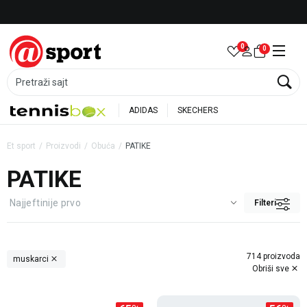
Besplatna dostava za porudžbine preko 6.000 rsd
0
0
Pretraži sajt
ADIDAS
SKECHERS
Et sport
Proizvodi
Obuća
PATIKE
PATIKE
Filteri
714 proizvoda
muskarci
Obriši sve