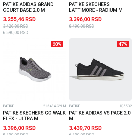
PATIKE ADIDAS GRAND
PATIKE SKECHERS
COURT BASE 2.0 M
LATTIMORE - RADIUM M
3.255,46
RSD
3.396,00
RSD
3.426,80
RSD
8.490,00
RSD
6.590,00
RSD
60
%
47
%
PATIKE
216484-GYLM
PATIKE
JQ5532
PATIKE SKECHERS GO WALK
PATIKE ADIDAS VS PACE 2.0
FLEX - ULTRA M
M
3.396,00
RSD
3.439,70
RSD
8.490,00
RSD
6.490,00
RSD