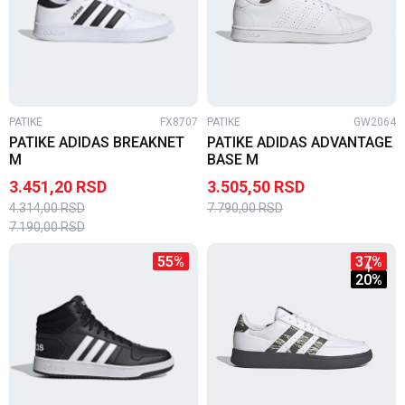
PATIKE
FX8707
PATIKE
GW2064
PATIKE ADIDAS BREAKNET
PATIKE ADIDAS ADVANTAGE
M
BASE M
3.451,20
RSD
3.505,50
RSD
4.314,00
RSD
7.790,00
RSD
7.190,00
RSD
55
%
37
%
20
%