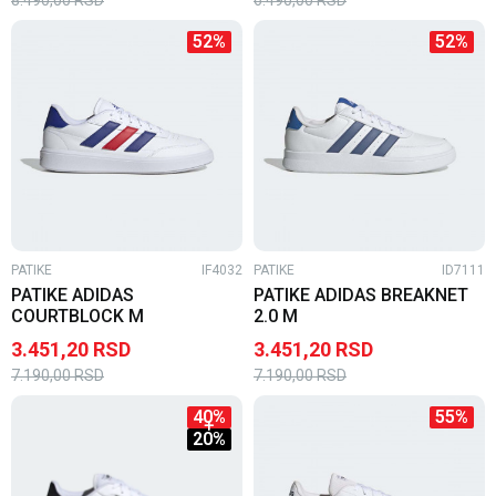
52
%
52
%
PATIKE
IF4032
PATIKE
ID7111
PATIKE ADIDAS
PATIKE ADIDAS BREAKNET
COURTBLOCK M
2.0 M
3.451,20
RSD
3.451,20
RSD
7.190,00
RSD
7.190,00
RSD
40
%
55
%
20
%