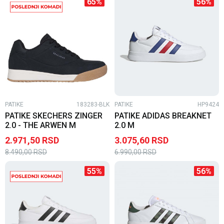
65
%
56
%
PATIKE
183283-BLK
PATIKE
HP9424
PATIKE SKECHERS ZINGER
PATIKE ADIDAS BREAKNET
2.0 - THE ARWEN M
2.0 M
2.971,50
RSD
3.075,60
RSD
8.490,00
RSD
6.990,00
RSD
55
%
56
%