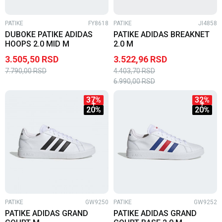
PATIKE
FY8618
PATIKE
JI4858
DUBOKE PATIKE ADIDAS
PATIKE ADIDAS BREAKNET
HOOPS 2.0 MID M
2.0 M
3.505,50
RSD
3.522,96
RSD
7.790,00
RSD
4.403,70
RSD
6.990,00
RSD
37
%
32
%
20
%
20
%
PATIKE
GW9250
PATIKE
GW9252
PATIKE ADIDAS GRAND
PATIKE ADIDAS GRAND