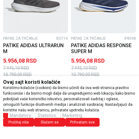
PATIKE ZA TRČANJE
IE0716
PATIKE ZA TRČANJE
IF8598
PATIKE ADIDAS ULTRARUN
PATIKE ADIDAS RESPONSE
M
SUPER M
5.956,08
RSD
5.956,08
RSD
7.445,10
RSD
7.445,10
RSD
10.790,00
RSD
10.790,00
RSD
Ovaj sajt koristi kolačiće
31
%
50
%
Koristimo kolačiće (cookies) da bismo učinili da ova web stranica pravilno
20
%
funkcioniše i da bismo mogli dalje da unapređujemo web lokaciju kako bismo
poboljšali vaše korisničko iskustvo, personalizovali sadržaj i oglase,
omogućili funkcije društvenih medija i analizirali saobraćaj. Nastavljajući da
koristite našu web stranicu, prihvatate upotrebu kolačića.
Mandatory
Statistics
Marketing
Pročitaj više
Slažem se
Prihvatam sve