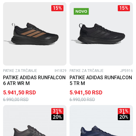
15
%
15
%
PATIKE ZA TRČANJE
IH1829
PATIKE ZA TRČANJE
JP5916
PATIKE ADIDAS RUNFALCON
PATIKE ADIDAS RUNFALCON
6 ATR WR M
5 TR M
5.941,50
RSD
5.941,50
RSD
6.990,00
RSD
6.990,00
RSD
31
%
31
%
20
%
20
%