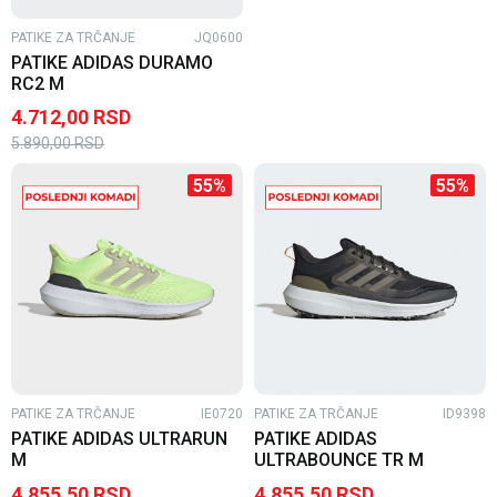
PATIKE ZA TRČANJE
JQ0600
PATIKE ADIDAS DURAMO
RC2 M
4.712,00
RSD
5.890,00
RSD
55
%
55
%
PATIKE ZA TRČANJE
IE0720
PATIKE ZA TRČANJE
ID9398
PATIKE ADIDAS ULTRARUN
PATIKE ADIDAS
M
ULTRABOUNCE TR M
4.855,50
RSD
4.855,50
RSD