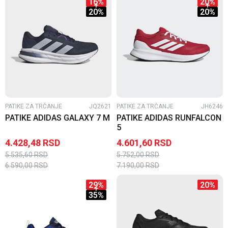
16
%
20
%
20
%
20
%
PATIKE ZA TRČANJE
JQ2621
PATIKE ZA TRČANJE
JH6246
PATIKE ADIDAS GALAXY 7 M
PATIKE ADIDAS RUNFALCON
5
4.428,48
RSD
4.601,60
RSD
5.535,60
RSD
5.752,00
RSD
6.590,00
RSD
7.190,00
RSD
29
%
20
%
35
%