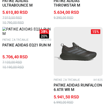
PATIKE ADIDAS
PATIKE ADIDAS
ULTRABOUNCE M
THROWSTAR M
5.610,80
RSD
5.634,00
RSD
7.013,50
RSD
9.390,00
RSD
10.790,00
RSD
30
%
15
%
20
%
PATIKE ZA TRČANJE
GY2193
PATIKE ADIDAS EQ21 RUN M
5.706,40
RSD
7.133,00
RSD
10.190,00
RSD
PATIKE ZA TRČANJE
IH1825
PATIKE ADIDAS RUNFALCON
6 ATR WR M
5.941,50
RSD
6.990,00
RSD