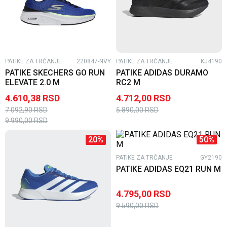
PATIKE ZA TRČANJE
220847-NVY
PATIKE ZA TRČANJE
KJ4190
PATIKE SKECHERS GO RUN
PATIKE ADIDAS DURAMO
ELEVATE 2.0 M
RC2 M
4.610,38
RSD
4.712,00
RSD
7.092,90
RSD
5.890,00
RSD
9.990,00
RSD
50
%
20
%
PATIKE ZA TRČANJE
GY2190
PATIKE ADIDAS EQ21 RUN M
4.795,00
RSD
9.590,00
RSD