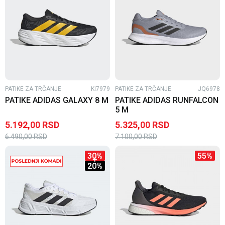
PATIKE ZA TRČANJE
KI7979
PATIKE ZA TRČANJE
JQ6978
PATIKE ADIDAS GALAXY 8 M
PATIKE ADIDAS RUNFALCON
5 M
5.192,00
RSD
5.325,00
RSD
6.490,00
RSD
7.100,00
RSD
30
%
55
%
20
%