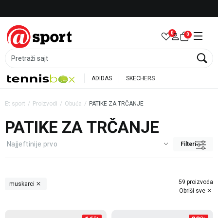
Besplatna dostava za porudžbine preko 6.000 rsd
0
0
Pretraži sajt
ADIDAS
SKECHERS
Et sport
Proizvodi
Obuća
PATIKE ZA TRČANJE
PATIKE ZA TRČANJE
Filteri
59 proizvoda
muskarci
Obriši sve