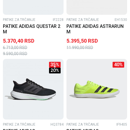
PATIKE ZA TRČANJE
IF2228
PATIKE ZA TRČANJE
EH1530
PATIKE ADIDAS QUESTAR 2
PATIKE ADIDAS ASTRARUN
M
M
5.370,40
RSD
5.395,50
RSD
6.713,00
RSD
11.990,00
RSD
9.590,00
RSD
35
%
40
%
20
%
PATIKE ZA TRČANJE
HQ3784
PATIKE ZA TRČANJE
IF9405