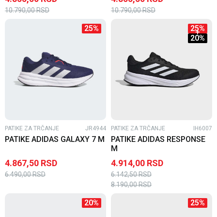
10.790,00
RSD
10.790,00
RSD
25
%
25
%
20
%
PATIKE ZA TRČANJE
JR4944
PATIKE ZA TRČANJE
IH6007
PATIKE ADIDAS GALAXY 7 M
PATIKE ADIDAS RESPONSE
M
4.867,50
RSD
4.914,00
RSD
6.490,00
RSD
6.142,50
RSD
8.190,00
RSD
20
%
25
%