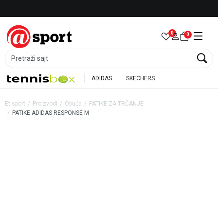
Besplatna dostava za porudžbine preko 6.000 rsd
0
0
Pretraži sajt
ADIDAS
SKECHERS
Et sport
Proizvodi
Obuća
PATIKE ZA TRČANJE
PATIKE ADIDAS RESPONSE M
25
%
20
%