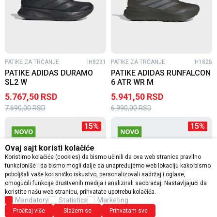
PATIKE ZA TRČANJE
IH8231
PATIKE ZA TRČANJE
IH1825
PATIKE ADIDAS DURAMO
PATIKE ADIDAS RUNFALCON
SL2 W
6 ATR WR M
5.767,50
RSD
5.941,50
RSD
7.690,00
RSD
6.990,00
RSD
15
%
15
%
Ovaj sajt koristi kolačiće
Koristimo kolačiće (cookies) da bismo učinili da ova web stranica pravilno
funkcioniše i da bismo mogli dalje da unapređujemo web lokaciju kako bismo
poboljšali vaše korisničko iskustvo, personalizovali sadržaj i oglase,
omogućili funkcije društvenih medija i analizirali saobraćaj. Nastavljajući da
koristite našu web stranicu, prihvatate upotrebu kolačića.
Mandatory
Statistics
Marketing
Pročitaj više
Slažem se
Prihvatam sve