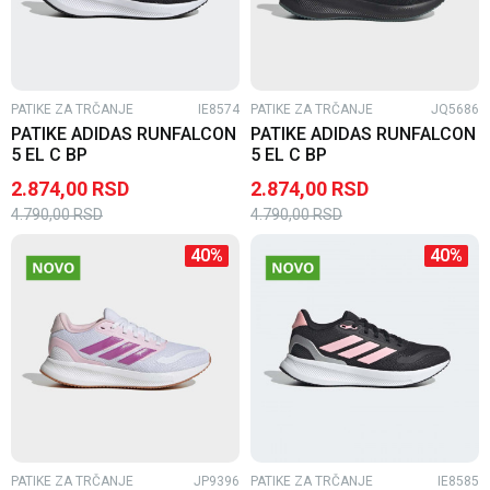
PATIKE ZA TRČANJE
IE8574
PATIKE ZA TRČANJE
JQ5686
PATIKE ADIDAS RUNFALCON
PATIKE ADIDAS RUNFALCON
5 EL C BP
5 EL C BP
2.874,00
RSD
2.874,00
RSD
4.790,00
RSD
4.790,00
RSD
40
%
40
%
PATIKE ZA TRČANJE
JP9396
PATIKE ZA TRČANJE
IE8585