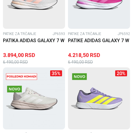
PATIKE ZA TRČANJE
JP6593
PATIKE ZA TRČANJE
JP6592
PATIKA ADIDAS GALAXY 7 W
PATIKE ADIDAS GALAXY 7 W
3.894,00
RSD
4.218,50
RSD
6.490,00
RSD
6.490,00
RSD
35
%
20
%