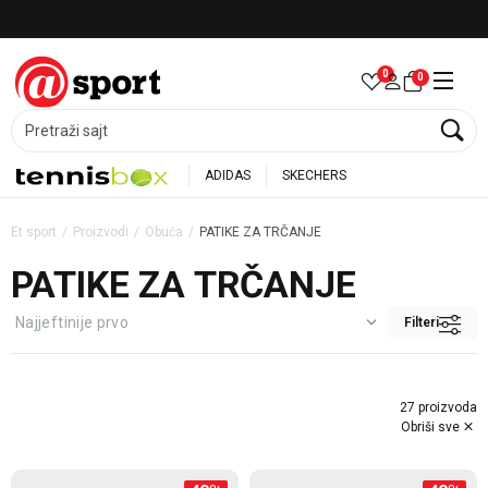
Besplatna dostava za porudžbine preko 6.000 rsd
0
0
Pretraži sajt
ADIDAS
SKECHERS
Et sport
Proizvodi
Obuća
PATIKE ZA TRČANJE
PATIKE ZA TRČANJE
Filteri
27 proizvoda
Obriši sve