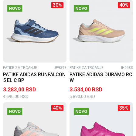
30
%
40
%
PATIKE ZA TRČANJE
JP9398
PATIKE ZA TRČANJE
IH0583
PATIKE ADIDAS RUNFALCON
PATIKE ADIDAS DURAMO RC
5 EL C BP
W
3.283,00
RSD
3.534,00
RSD
4.690,00
RSD
5.890,00
RSD
40
%
35
%