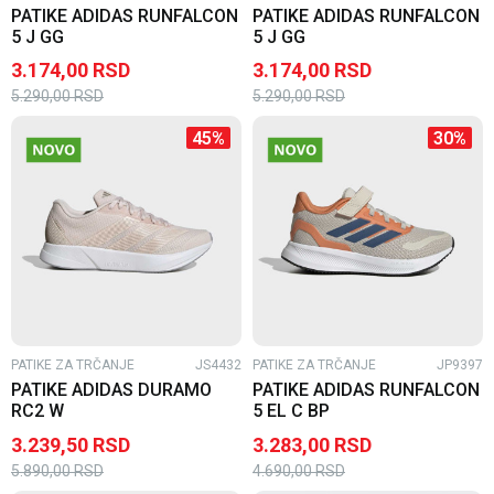
PATIKE ADIDAS RUNFALCON
PATIKE ADIDAS RUNFALCON
5 J GG
5 J GG
3.174,00
RSD
3.174,00
RSD
5.290,00
RSD
5.290,00
RSD
45
%
30
%
PATIKE ZA TRČANJE
JS4432
PATIKE ZA TRČANJE
JP9397
PATIKE ADIDAS DURAMO
PATIKE ADIDAS RUNFALCON
RC2 W
5 EL C BP
3.239,50
RSD
3.283,00
RSD
5.890,00
RSD
4.690,00
RSD