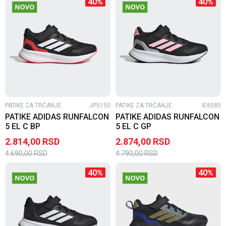
40
%
40
%
PATIKE ZA TRČANJE
JP5150
PATIKE ZA TRČANJE
IE8580
PATIKE ADIDAS RUNFALCON
PATIKE ADIDAS RUNFALCON
5 EL C BP
5 EL C GP
2.814,00
RSD
2.874,00
RSD
4.690,00
RSD
4.790,00
RSD
40
%
40
%