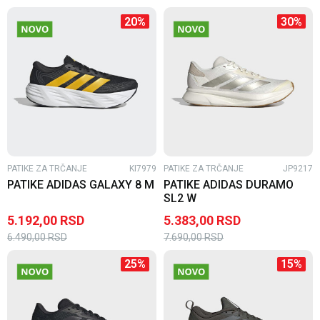
20
%
30
%
PATIKE ZA TRČANJE
KI7979
PATIKE ZA TRČANJE
JP9217
PATIKE ADIDAS GALAXY 8 M
PATIKE ADIDAS DURAMO
SL2 W
5.192,00
RSD
5.383,00
RSD
6.490,00
RSD
7.690,00
RSD
25
%
15
%