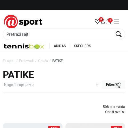
Besplatna dostava za porudžbine preko 6.000 rsd
0
0
Pretraži sajt
ADIDAS
SKECHERS
Et sport
Proizvodi
Obuća
PATIKE
PATIKE
Filteri
508 proizvoda
Obriši sve