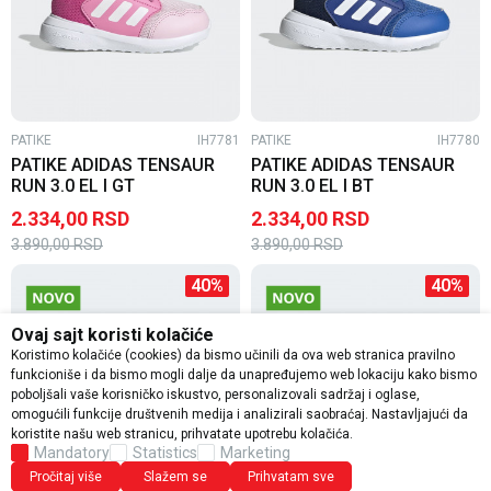
PATIKE
IH7781
PATIKE
IH7780
PATIKE ADIDAS TENSAUR
PATIKE ADIDAS TENSAUR
RUN 3.0 EL I GT
RUN 3.0 EL I BT
2.334,00
RSD
2.334,00
RSD
3.890,00
RSD
3.890,00
RSD
40
%
40
%
Ovaj sajt koristi kolačiće
Koristimo kolačiće (cookies) da bismo učinili da ova web stranica pravilno
funkcioniše i da bismo mogli dalje da unapređujemo web lokaciju kako bismo
poboljšali vaše korisničko iskustvo, personalizovali sadržaj i oglase,
omogućili funkcije društvenih medija i analizirali saobraćaj. Nastavljajući da
koristite našu web stranicu, prihvatate upotrebu kolačića.
Mandatory
Statistics
Marketing
Pročitaj više
Slažem se
Prihvatam sve