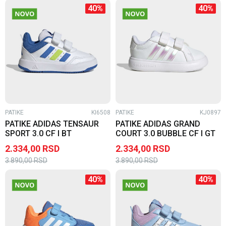
40
%
40
%
PATIKE
KI6508
PATIKE
KJ0897
PATIKE ADIDAS TENSAUR
PATIKE ADIDAS GRAND
SPORT 3.0 CF I BT
COURT 3.0 BUBBLE CF I GT
2.334,00
RSD
2.334,00
RSD
3.890,00
RSD
3.890,00
RSD
40
%
40
%