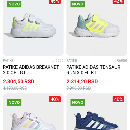
45
%
42
%
PATIKE
JI0929
PATIKE
JR6050
PATIKE ADIDAS BREAKNET
PATIKE ADIDAS TENSAUR
2.0 CF I GT
RUN 3.0 EL BT
2.304,50
RSD
2.314,20
RSD
4.190,00
RSD
3.990,00
RSD
40
%
40
%