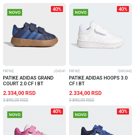
40
%
40
%
PATIKE
JS4341
PATIKE
GW0442
PATIKE ADIDAS GRAND
PATIKE ADIDAS HOOPS 3.0
COURT 2.0 CF I BT
CF I BT
2.334,00
RSD
2.334,00
RSD
3.890,00
RSD
3.890,00
RSD
40
%
40
%