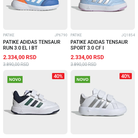
PATIKE
JP6790
PATIKE
JQ1854
PATIKE ADIDAS TENSAUR
PATIKE ADIDAS TENSAUR
RUN 3.0 EL I BT
SPORT 3.0 CF I
2.334,00
RSD
2.334,00
RSD
3.890,00
RSD
3.890,00
RSD
40
%
40
%