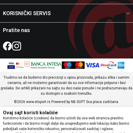
KORISNIČKI SERVIS
Pratite nas
Trudimo se da budemo što precizniji u opisu proizvoda, prikazu slika i samim
cenama, ali ne možemo garantovati da su sve informacije potpune i bez
grešaka. Svi artikli prikazani na sajtu su deo naše ponude i ne podrazumevaju da
su dostupni u svakom trenutku.
©2026
www.etsport.rs
Powered by
NB SOFT
Sva prava zadržana.
Ovaj sajt koristi kolačiće
Koristimo kolačiće (cookies) da bismo učinili da ova web stranica pravilno
funkcioniše i da bismo mogli dalje da unapređujemo web lokaciju kako bismo
poboljšali vaše korisničko iskustvo, personalizovali sadržaj i oglase,