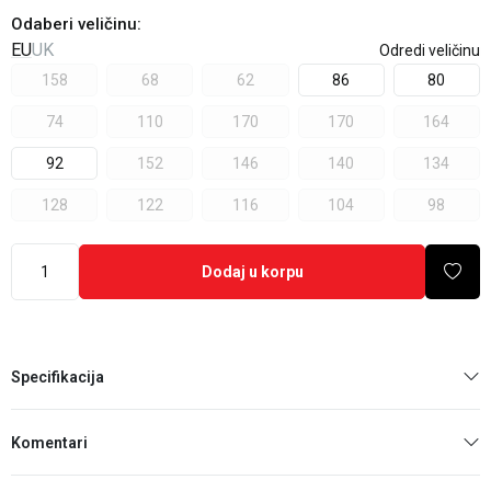
Odaberi veličinu
:
EU
UK
Odredi veličinu
158
68
62
86
80
74
110
170
170
164
92
152
146
140
134
128
122
116
104
98
Dodaj u korpu
Specifikacija
Komentari