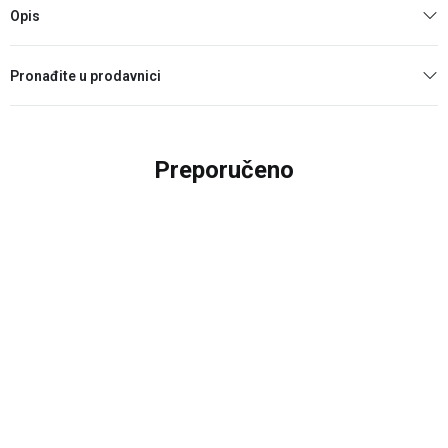
Opis
Pronađite u prodavnici
Preporučeno
40
%