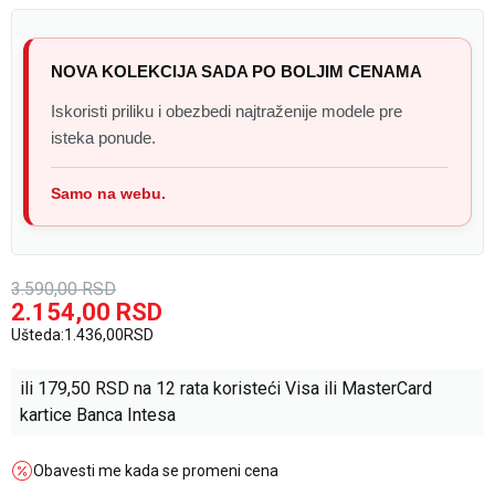
NOVA KOLEKCIJA SADA PO BOLJIM CENAMA
Iskoristi priliku i obezbedi najtraženije modele pre
isteka ponude.
Samo na webu.
3.590,00
RSD
2.154,00
RSD
Ušteda:
1.436,00
RSD
ili
179,50
RSD na 12 rata koristeći Visa ili MasterCard
kartice Banca Intesa
Obavesti me kada se promeni cena