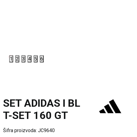
1
2
3
4
5
6
SET ADIDAS I BL
T-SET 160 GT
Šifra proizvoda:
JC9640