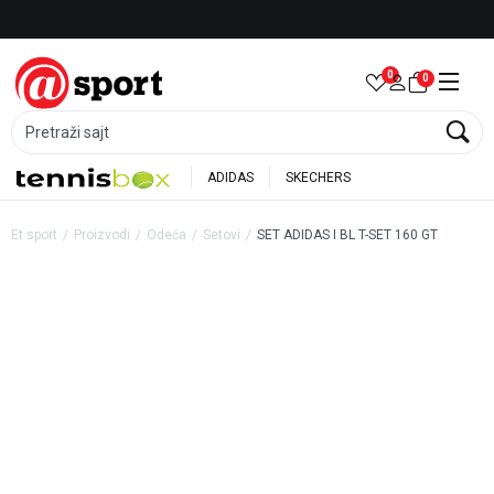
Besplatna dostava za porudžbine preko 6.000 rsd
0
0
Pretraži sajt
ADIDAS
SKECHERS
Et sport
Proizvodi
Odeća
Setovi
SET ADIDAS I BL T-SET 160 GT
40
%