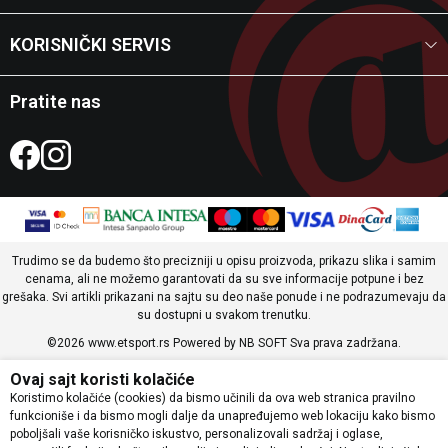
KORISNIČKI SERVIS
Pratite nas
Trudimo se da budemo što precizniji u opisu proizvoda, prikazu slika i samim
cenama, ali ne možemo garantovati da su sve informacije potpune i bez
grešaka. Svi artikli prikazani na sajtu su deo naše ponude i ne podrazumevaju da
su dostupni u svakom trenutku.
©2026
www.etsport.rs
Powered by
NB SOFT
Sva prava zadržana.
Ovaj sajt koristi kolačiće
Koristimo kolačiće (cookies) da bismo učinili da ova web stranica pravilno
funkcioniše i da bismo mogli dalje da unapređujemo web lokaciju kako bismo
poboljšali vaše korisničko iskustvo, personalizovali sadržaj i oglase,