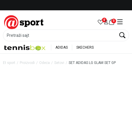
Besplatna dostava za porudžbine preko 6.000 rsd
0
0
Pretraži sajt
ADIDAS
SKECHERS
Et sport
Proizvodi
Odeća
Setovi
SET ADIDAS LG GLAM SET GP
40
%