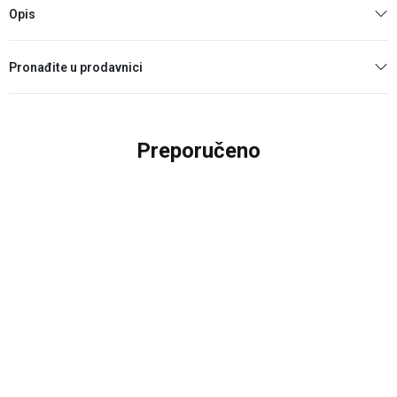
Opis
Pronađite u prodavnici
Preporučeno
40
%