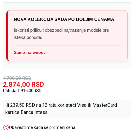
NOVA KOLEKCIJA SADA PO BOLJIM CENAMA
Iskoristi priliku i obezbedi najtraženije modele pre
isteka ponude.
Samo na webu.
4.790,00
RSD
2.874,00
RSD
Ušteda:
1.916,00
RSD
ili
239,50
RSD na 12 rata koristeći Visa ili MasterCard
kartice Banca Intesa
Obavesti me kada se promeni cena