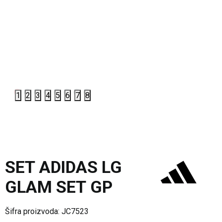
1
2
3
4
5
6
7
8
SET ADIDAS LG
GLAM SET GP
Šifra proizvoda:
JC7523