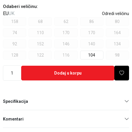
Odaberi veličinu
:
EU
UK
Odredi veličinu
158
68
62
86
80
74
110
170
170
164
92
152
146
140
134
128
122
116
104
98
Dodaj u korpu
Specifikacija
Komentari