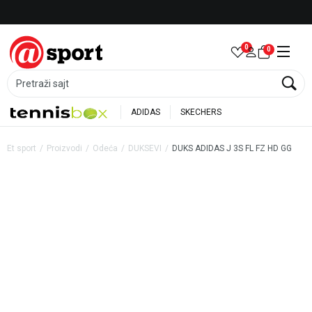
Besplatna dostava za porudžbine preko 6.000 rsd
0
0
Pretraži sajt
ADIDAS
SKECHERS
Et sport
Proizvodi
Odeća
DUKSEVI
DUKS ADIDAS J 3S FL FZ HD GG
40
%