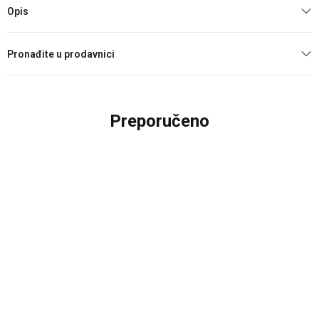
Opis
Pronađite u prodavnici
Preporučeno
30
%