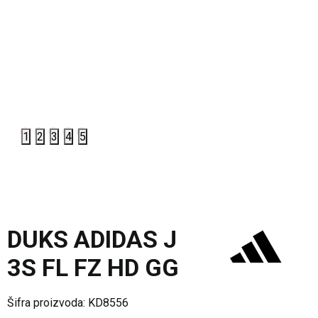
1
2
3
4
5
DUKS ADIDAS J
3S FL FZ HD GG
Šifra proizvoda:
KD8556