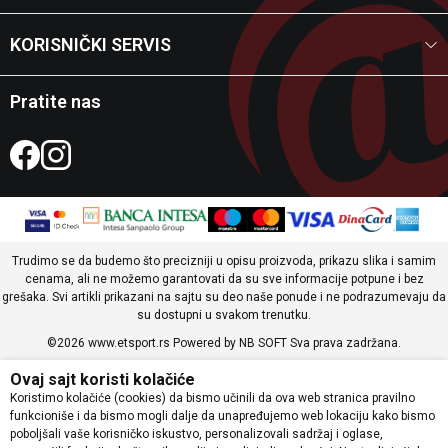
KORISNIČKI SERVIS
Pratite nas
Trudimo se da budemo što precizniji u opisu proizvoda, prikazu slika i samim
cenama, ali ne možemo garantovati da su sve informacije potpune i bez
grešaka. Svi artikli prikazani na sajtu su deo naše ponude i ne podrazumevaju da
su dostupni u svakom trenutku.
©2026
www.etsport.rs
Powered by
NB SOFT
Sva prava zadržana.
Ovaj sajt koristi kolačiće
Koristimo kolačiće (cookies) da bismo učinili da ova web stranica pravilno
funkcioniše i da bismo mogli dalje da unapređujemo web lokaciju kako bismo
poboljšali vaše korisničko iskustvo, personalizovali sadržaj i oglase,