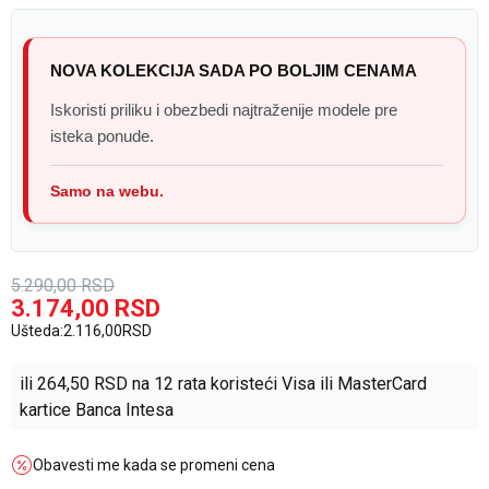
NOVA KOLEKCIJA SADA PO BOLJIM CENAMA
Iskoristi priliku i obezbedi najtraženije modele pre
isteka ponude.
Samo na webu.
5.290,00
RSD
3.174,00
RSD
Ušteda:
2.116,00
RSD
ili
264,50
RSD na 12 rata koristeći Visa ili MasterCard
kartice Banca Intesa
Obavesti me kada se promeni cena