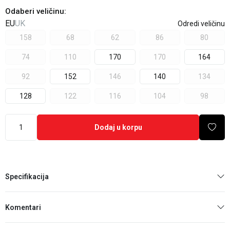
Odaberi veličinu
:
EU
UK
Odredi veličinu
158
68
62
86
80
74
110
170
170
164
92
152
146
140
134
128
122
116
104
98
Dodaj u korpu
Specifikacija
Komentari