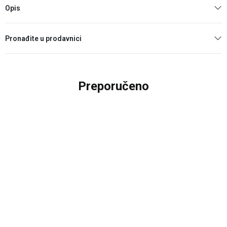
Opis
Pronađite u prodavnici
Preporučeno
25
%