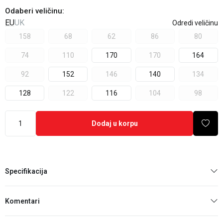
Odaberi veličinu
:
EU
UK
Odredi veličinu
158
68
62
86
80
74
110
170
170
164
92
152
146
140
134
128
122
116
104
98
Dodaj u korpu
Specifikacija
Komentari