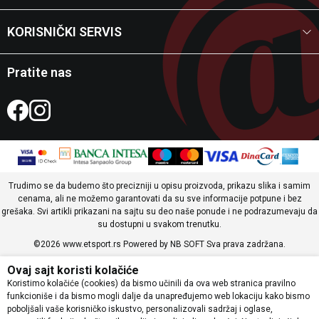
KORISNIČKI SERVIS
Pratite nas
Trudimo se da budemo što precizniji u opisu proizvoda, prikazu slika i samim
cenama, ali ne možemo garantovati da su sve informacije potpune i bez
grešaka. Svi artikli prikazani na sajtu su deo naše ponude i ne podrazumevaju da
su dostupni u svakom trenutku.
©2026
www.etsport.rs
Powered by
NB SOFT
Sva prava zadržana.
Ovaj sajt koristi kolačiće
Koristimo kolačiće (cookies) da bismo učinili da ova web stranica pravilno
funkcioniše i da bismo mogli dalje da unapređujemo web lokaciju kako bismo
poboljšali vaše korisničko iskustvo, personalizovali sadržaj i oglase,