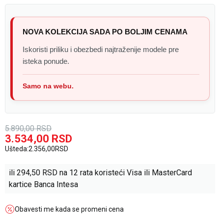
NOVA KOLEKCIJA SADA PO BOLJIM CENAMA
Iskoristi priliku i obezbedi najtraženije modele pre
isteka ponude.
Samo na webu.
5.890,00
RSD
3.534,00
RSD
Ušteda:
2.356,00
RSD
ili
294,50
RSD na 12 rata koristeći Visa ili MasterCard
kartice Banca Intesa
Obavesti me kada se promeni cena