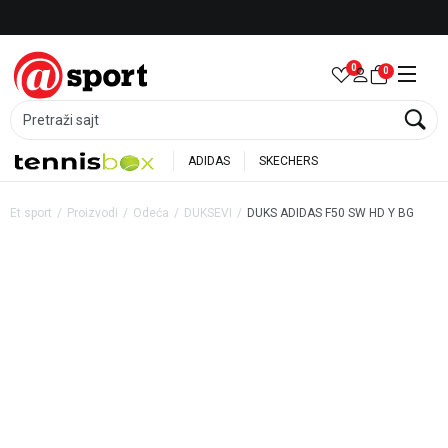
Besplatna dostava za porudžbine preko 6.000 rsd
0
0
Pretraži sajt
ADIDAS
SKECHERS
Et sport
Proizvodi
Odeća
DUKSEVI
DUKS ADIDAS F50 SW HD Y BG
40
%