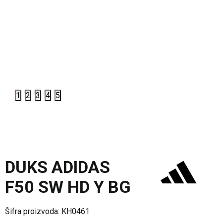
1
2
3
4
5
DUKS ADIDAS
F50 SW HD Y BG
Šifra proizvoda:
KH0461