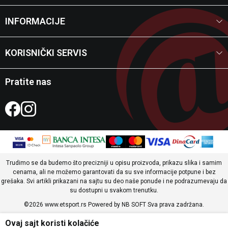
INFORMACIJE
KORISNIČKI SERVIS
Pratite nas
Trudimo se da budemo što precizniji u opisu proizvoda, prikazu slika i samim
cenama, ali ne možemo garantovati da su sve informacije potpune i bez
grešaka. Svi artikli prikazani na sajtu su deo naše ponude i ne podrazumevaju da
su dostupni u svakom trenutku.
©2026
www.etsport.rs
Powered by
NB SOFT
Sva prava zadržana.
Ovaj sajt koristi kolačiće