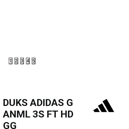
1
2
3
4
5
DUKS ADIDAS G
ANML 3S FT HD
GG