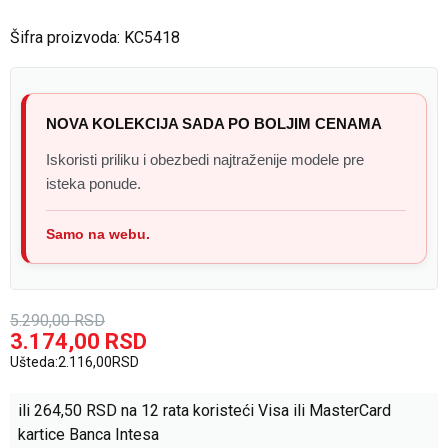
Šifra proizvoda:
KC5418
NOVA KOLEKCIJA SADA PO BOLJIM CENAMA
Iskoristi priliku i obezbedi najtraženije modele pre
isteka ponude.
Samo na webu.
5.290,00
RSD
3.174,00
RSD
Ušteda:
2.116,00
RSD
ili
264,50
RSD na 12 rata koristeći Visa ili MasterCard
kartice Banca Intesa