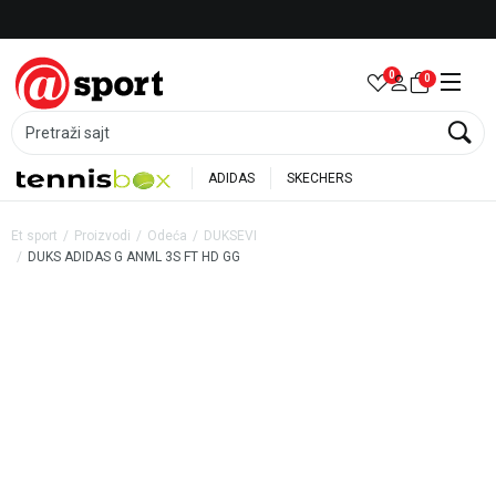
Besplatna dostava za porudžbine preko 6.000 rsd
0
0
Pretraži sajt
ADIDAS
SKECHERS
Et sport
Proizvodi
Odeća
DUKSEVI
DUKS ADIDAS G ANML 3S FT HD GG
40
%