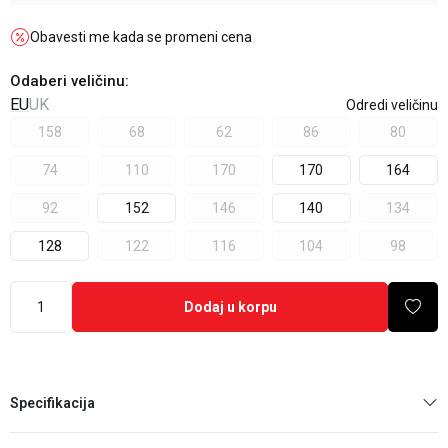
Obavesti me kada se promeni cena
Odaberi veličinu
:
EU
UK
Odredi veličinu
158
68
62
86
80
74
110
170
170
164
92
152
146
140
134
128
122
116
104
98
Dodaj u korpu
Specifikacija