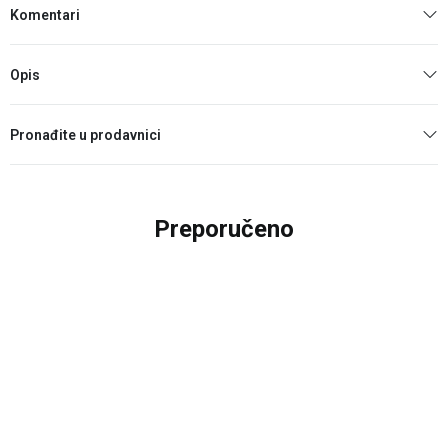
Komentari
Opis
Pronađite u prodavnici
Preporučeno
25
%