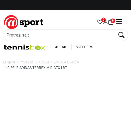
Besplatna dostava za porudžbine preko 6.000 rsd
0
0
Pretraži sajt
ADIDAS
SKECHERS
Et sport
Proizvodi
Obuća
ZIMSKA OBUĆA
CIPELE ADIDAS TERREX MID GTX I BT