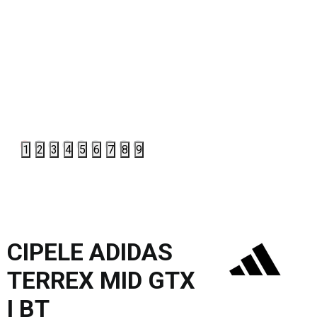
1
2
3
4
5
6
7
8
9
CIPELE ADIDAS
TERREX MID GTX
I BT