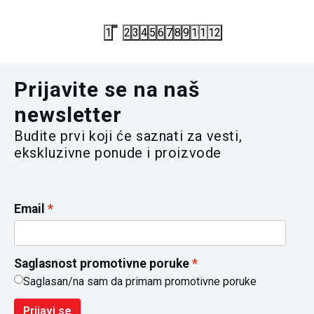
1
2
3
4
5
6
7
8
9
10
11
12
Prijavite se na naš
newsletter
Budite prvi koji će saznati za vesti,
ekskluzivne ponude i proizvode
Email
Saglasnost promotivne poruke
Saglasan/na sam da primam promotivne poruke
Prijavi se