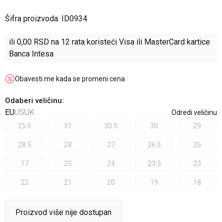
Šifra proizvoda:
ID0934
ili
0,00
RSD na 12 rata koristeći Visa ili MasterCard kartice
Banca Intesa
Obavesti me kada se promeni cena
Odaberi veličinu
:
EU
US
UK
Odredi veličinu
25.5
31
30.5
30
29
28.5
28
27
26.5
26
17
25
24
23.5
23
22
21
20
19
18
Proizvod više nije dostupan