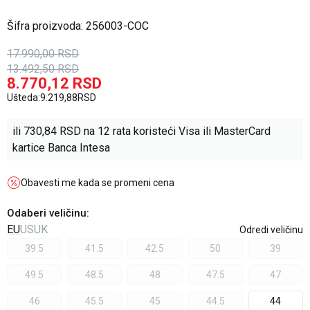
Šifra proizvoda:
256003-COC
17.990,00
RSD
13.492,50
RSD
8.770,12
RSD
Ušteda:
9.219,88
RSD
ili
730,84
RSD na 12 rata koristeći Visa ili MasterCard
kartice Banca Intesa
Obavesti me kada se promeni cena
Odaberi veličinu
:
EU
US
UK
Odredi veličinu
39.5
41.5
42.5
50
39
49.5
48.5
48
47.5
47
46
45.5
45
44.5
44