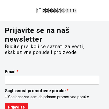
1
2
3
4
5
6
7
8
9
10
11
12
Prijavite se na naš
newsletter
Budite prvi koji će saznati za vesti,
ekskluzivne ponude i proizvode
Email
Saglasnost promotivne poruke
Saglasan/na sam da primam promotivne poruke
Prijavi se