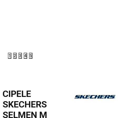
1
2
3
4
5
CIPELE
SKECHERS
SELMEN M