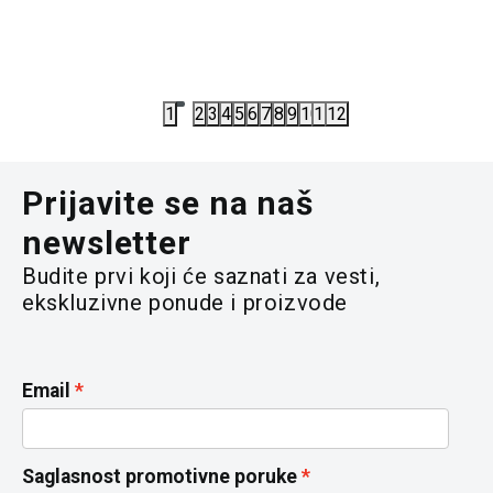
7.074,00
RSD
6.354,00
11.790,00
RSD
10.590,00
1
2
3
4
5
6
7
8
9
10
11
12
Prijavite se na naš
newsletter
Budite prvi koji će saznati za vesti,
ekskluzivne ponude i proizvode
Email
Saglasnost promotivne poruke