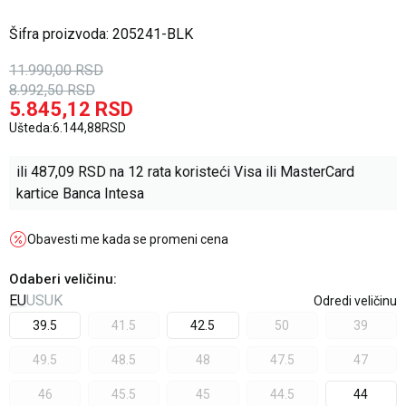
Šifra proizvoda:
205241-BLK
11.990,00
RSD
8.992,50
RSD
5.845,12
RSD
Ušteda:
6.144,88
RSD
ili
487,09
RSD na 12 rata koristeći Visa ili MasterCard
kartice Banca Intesa
Obavesti me kada se promeni cena
Odaberi veličinu
:
EU
US
UK
Odredi veličinu
39.5
41.5
42.5
50
39
49.5
48.5
48
47.5
47
46
45.5
45
44.5
44