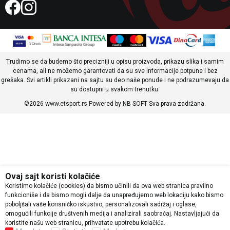
Trudimo se da budemo što precizniji u opisu proizvoda, prikazu slika i samim
cenama, ali ne možemo garantovati da su sve informacije potpune i bez
grešaka. Svi artikli prikazani na sajtu su deo naše ponude i ne podrazumevaju da
su dostupni u svakom trenutku.
©2026
www.etsport.rs
Powered by
NB SOFT
Sva prava zadržana.
Ovaj sajt koristi kolačiće
Koristimo kolačiće (cookies) da bismo učinili da ova web stranica pravilno
funkcioniše i da bismo mogli dalje da unapređujemo web lokaciju kako bismo
poboljšali vaše korisničko iskustvo, personalizovali sadržaj i oglase,
omogućili funkcije društvenih medija i analizirali saobraćaj. Nastavljajući da
koristite našu web stranicu, prihvatate upotrebu kolačića.