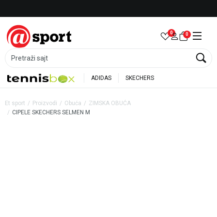
Besplatna dostava za porudžbine preko 6.000 rsd
0
0
Pretraži sajt
ADIDAS
SKECHERS
Et sport
Proizvodi
Obuća
ZIMSKA OBUĆA
CIPELE SKECHERS SELMEN M
25
%
35
%