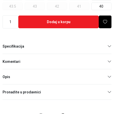
43.5
43
42
41
40
Dodaj u korpu
Specifikacija
Komentari
Opis
Pronađite u prodavnici