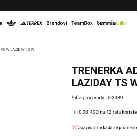
Besplatna dostava za porudžbine preko 6.000 rsd
a
Brendovi
TeamBox
AS W LAZIDAY TS W
TRENERKA A
LAZIDAY TS 
Šifra proizvoda:
JF3389
ili
0,00
RSD na 12 rata koriste
Obavesti me kada se promeni