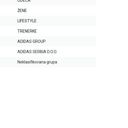
ODEĆA
ŽENE
LIFESTYLE
TRENERKE
ADIDAS GROUP
ADIDAS SERBIA D.O.O.
Neklasifikovana grupa
20
%
25
%