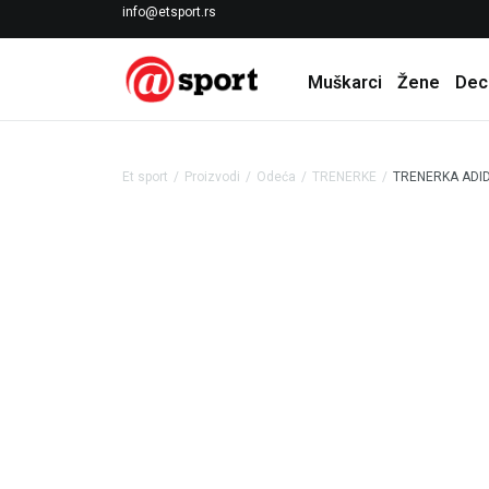
LICENCIRANI CLEARANCE PARTNER ADIDAS
info@etsport.rs
Muškarci
Žene
Dec
Et sport
Proizvodi
Odeća
TRENERKE
TRENERKA ADID