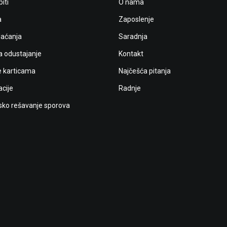
iti
O nama
a
Zaposlenje
laćanja
Saradnja
a odustajanje
Kontakt
e karticama
Najčešća pitanja
cije
Radnje
ko rešavanje sporova