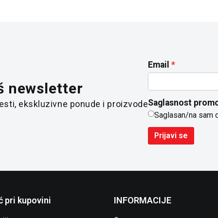
Email
š newsletter
Saglasnost promo
 vesti, ekskluzivne ponude i proizvode
Saglasan/na sam 
Prijavi se
 pri kupovini
INFORMACIJE