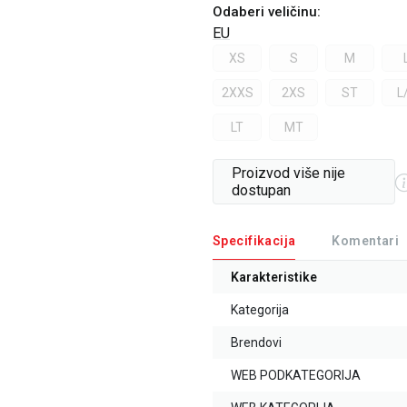
Odaberi veličinu
:
EU
XS
S
M
2XXS
2XS
ST
L
LT
MT
Proizvod više nije
dostupan
Specifikacija
Komentari
Karakteristike
Kategorija
Brendovi
WEB PODKATEGORIJA