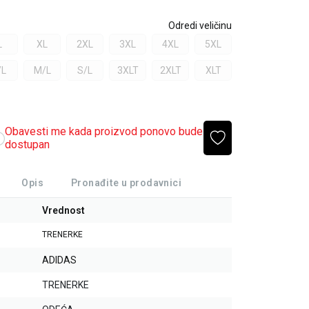
Odredi veličinu
L
XL
2XL
3XL
4XL
5XL
/L
M/L
S/L
3XLT
2XLT
XLT
Obavesti me kada proizvod ponovo bude
dostupan
Opis
Pronađite u prodavnici
Vrednost
TRENERKE
ADIDAS
TRENERKE