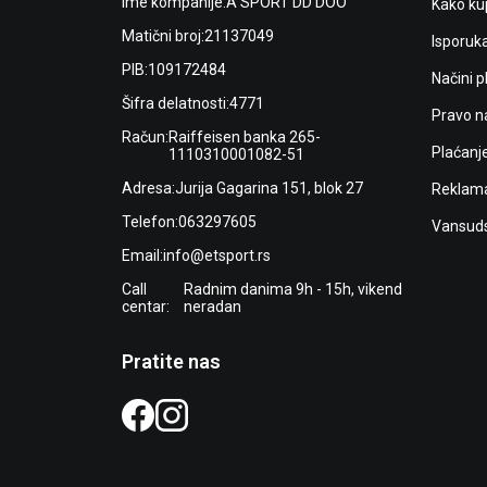
Ime kompanije:
A SPORT DD DOO
Kako kup
Matični broj:
21137049
Isporuk
PIB:
109172484
Načini p
Šifra delatnosti:
4771
Pravo n
Račun:
Raiffeisen banka 265-
Plaćanj
1110310001082-51
Adresa:
Jurija Gagarina 151, blok 27
Reklama
Telefon:
063297605
Vansuds
Email:
info@etsport.rs
Call
Radnim danima 9h - 15h, vikend
centar:
neradan
Pratite nas