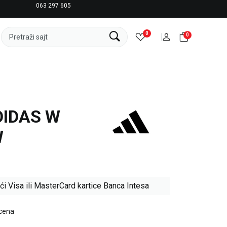
063 297 605
LICENCIRANI CLEARANCE PARTNER ADIDAS
0
0
Pretraži sajt
DIDAS W
W
ći Visa ili MasterCard kartice Banca Intesa
 cena