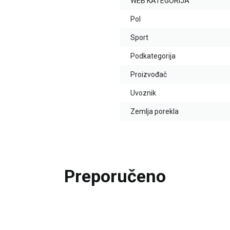
WEB KATEGORIJA
Pol
Sport
Podkategorija
Proizvođač
Uvoznik
Zemlja porekla
Preporučeno
25
%