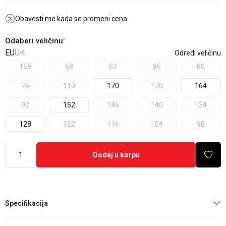
Obavesti me kada se promeni cena
Odaberi veličinu
:
EU
UK
Odredi veličinu
158
68
62
86
80
74
110
170
170
164
92
152
146
140
134
128
122
116
104
98
Dodaj u korpu
Specifikacija