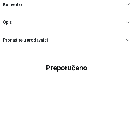
Komentari
Opis
Pronađite u prodavnici
Preporučeno
20
%