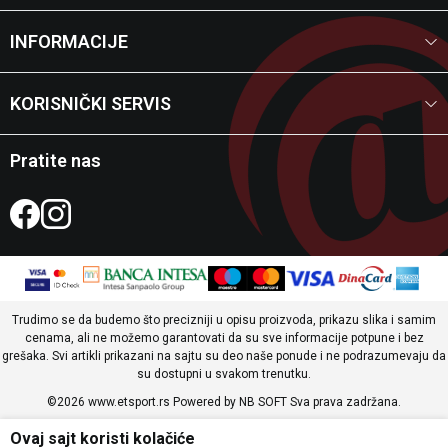
INFORMACIJE
KORISNIČKI SERVIS
Pratite nas
Trudimo se da budemo što precizniji u opisu proizvoda, prikazu slika i samim
cenama, ali ne možemo garantovati da su sve informacije potpune i bez
grešaka. Svi artikli prikazani na sajtu su deo naše ponude i ne podrazumevaju da
su dostupni u svakom trenutku.
©2026
www.etsport.rs
Powered by
NB SOFT
Sva prava zadržana.
Ovaj sajt koristi kolačiće