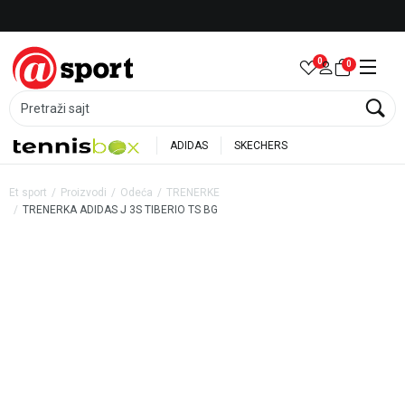
Besplatna dostava za porudžbine preko 6.000 rsd
0
0
Pretraži sajt
ADIDAS
SKECHERS
Et sport
Proizvodi
Odeća
TRENERKE
TRENERKA ADIDAS J 3S TIBERIO TS BG
40
%