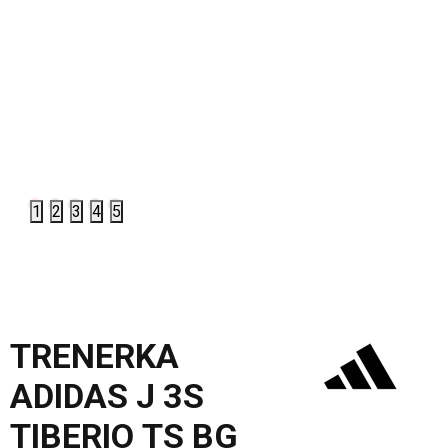
1
2
3
4
5
TRENERKA
ADIDAS J 3S
TIBERIO TS BG