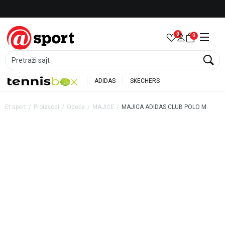
Besplatna dostava za porudžbine preko 6.000 rsd
0
0
Pretraži sajt
ADIDAS
SKECHERS
Et sport
Proizvodi
Odeća
MAJICE
MAJICA ADIDAS CLUB POLO M