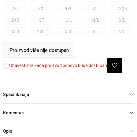
2XL
3XL
4XL
5XL
2XXS
2XS
ST
L/L
M/L
S/L
3XLT
2XLT
XLT
LT
MT
Proizvod više nije dostupan
Obavesti me kada proizvod ponovo bude dostupan
Specifikacija
Komentari
Opis