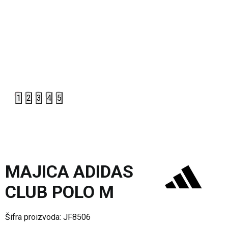
1
2
3
4
5
MAJICA ADIDAS
CLUB POLO M
Šifra proizvoda:
JF8506