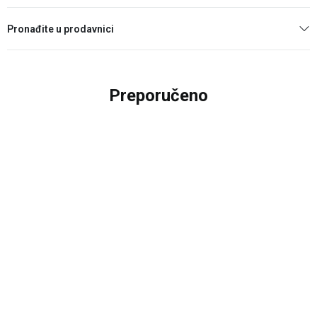
Pronađite u prodavnici
Preporučeno
20
%