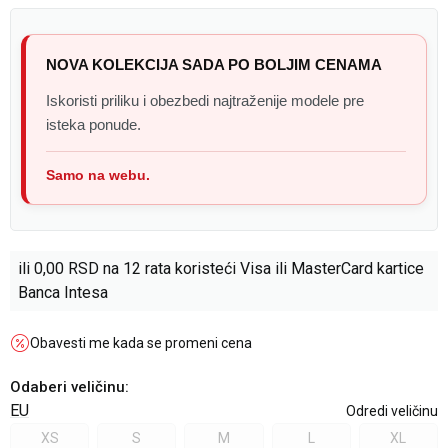
NOVA KOLEKCIJA SADA PO BOLJIM CENAMA
Iskoristi priliku i obezbedi najtraženije modele pre
isteka ponude.
Samo na webu.
ili
0,00
RSD na 12 rata koristeći Visa ili MasterCard kartice
Banca Intesa
Obavesti me kada se promeni cena
Odaberi veličinu
:
EU
Odredi veličinu
XS
S
M
L
XL