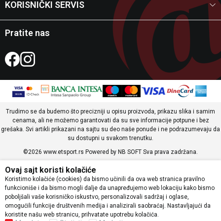
KORISNIČKI SERVIS
Pratite nas
Trudimo se da budemo što precizniji u opisu proizvoda, prikazu slika i samim
cenama, ali ne možemo garantovati da su sve informacije potpune i bez
grešaka. Svi artikli prikazani na sajtu su deo naše ponude i ne podrazumevaju da
su dostupni u svakom trenutku.
©2026
www.etsport.rs
Powered by
NB SOFT
Sva prava zadržana.
Ovaj sajt koristi kolačiće
Koristimo kolačiće (cookies) da bismo učinili da ova web stranica pravilno
funkcioniše i da bismo mogli dalje da unapređujemo web lokaciju kako bismo
poboljšali vaše korisničko iskustvo, personalizovali sadržaj i oglase,
omogućili funkcije društvenih medija i analizirali saobraćaj. Nastavljajući da
koristite našu web stranicu, prihvatate upotrebu kolačića.