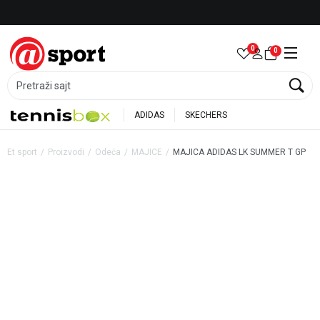
Besplatna dostava za porudžbine preko 6.000 rsd
0
0
Pretraži sajt
ADIDAS
SKECHERS
Et sport
Proizvodi
Odeća
MAJICE
MAJICA ADIDAS LK SUMMER T GP
20
%