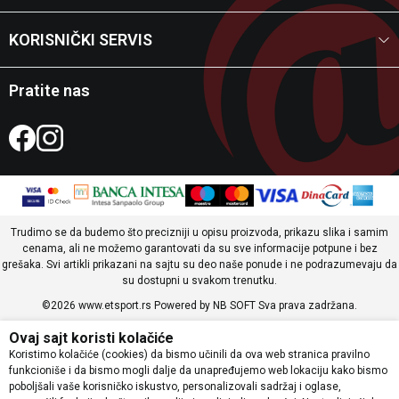
KORISNIČKI SERVIS
Pratite nas
Trudimo se da budemo što precizniji u opisu proizvoda, prikazu slika i samim
cenama, ali ne možemo garantovati da su sve informacije potpune i bez
grešaka. Svi artikli prikazani na sajtu su deo naše ponude i ne podrazumevaju da
su dostupni u svakom trenutku.
©2026
www.etsport.rs
Powered by
NB SOFT
Sva prava zadržana.
Ovaj sajt koristi kolačiće
Koristimo kolačiće (cookies) da bismo učinili da ova web stranica pravilno
funkcioniše i da bismo mogli dalje da unapređujemo web lokaciju kako bismo
poboljšali vaše korisničko iskustvo, personalizovali sadržaj i oglase,