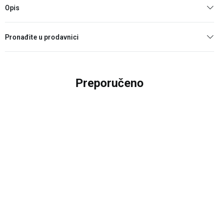
Opis
Pronađite u prodavnici
Preporučeno
20
%