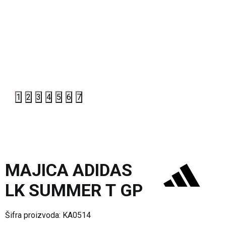
1
2
3
4
5
6
7
MAJICA ADIDAS
LK SUMMER T GP
Šifra proizvoda:
KA0514