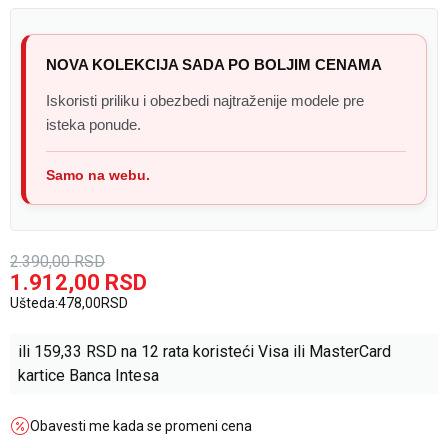
NOVA KOLEKCIJA SADA PO BOLJIM CENAMA
Iskoristi priliku i obezbedi najtraženije modele pre
isteka ponude.
Samo na webu.
2.390,00
RSD
1.912,00
RSD
Ušteda:
478,00
RSD
ili
159,33
RSD na 12 rata koristeći Visa ili MasterCard
kartice Banca Intesa
Obavesti me kada se promeni cena