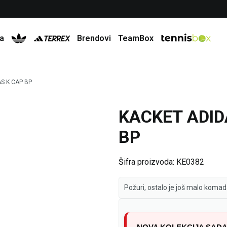
Besplatna dostava za porudžbine preko 6.000 rsd
a
Brendovi
TeamBox
S K CAP BP
KACKET ADID
20
%
BP
Šifra proizvoda:
KE0382
Požuri, ostalo je još malo komad