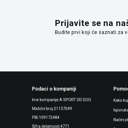
Prijavite se na na
Budite prvi koji će saznati za
Podaci o kompaniji
Pomoć
Ime kompanije:
A SPORT DD DOO
Kako kup
Matični broj:
21137049
Isporuk
PIB:
109172484
Načini p
Šifra delatnosti:
4771