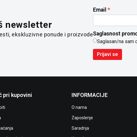
Email
š newsletter
Saglasnost promo
 vesti, ekskluzivne ponude i proizvode
Saglasan/na sam 
Prijavi se
 pri kupovini
INFORMACIJE
iti
O nama
a
Zaposlenje
laćanja
Saradnja