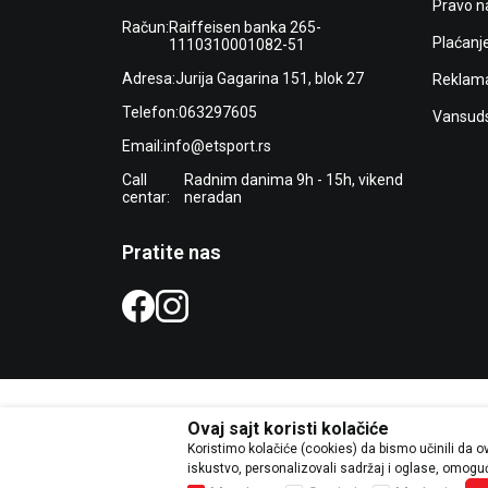
Pravo n
Račun:
Raiffeisen banka 265-
Plaćanj
1110310001082-51
Adresa:
Jurija Gagarina 151, blok 27
Reklama
Telefon:
063297605
Vansuds
Email:
info@etsport.rs
Call
Radnim danima 9h - 15h, vikend
centar:
neradan
Pratite nas
Ovaj sajt koristi kolačiće
Koristimo kolačiće (cookies) da bismo učinili da 
Trudimo se da budemo što precizni
iskustvo, personalizovali sadržaj i oglase, omogući
grešaka. Svi ar