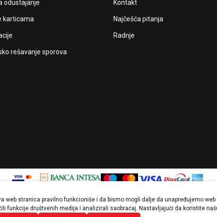
a odustajanje
Kontakt
e karticama
Najčešća pitanja
cije
Radnje
ko rešavanje sporova
ova web stranica pravilno funkcioniše i da bismo mogli dalje da unapređujemo web 
ji u opisu proizvoda, prikazu slika i samim cenama, ali ne možemo garantovati d
li funkcije društvenih medija i analizirali saobraćaj. Nastavljajući da koristite na
tikli prikazani na sajtu su deo naše ponude i ne podrazumevaju da su dostupni u 