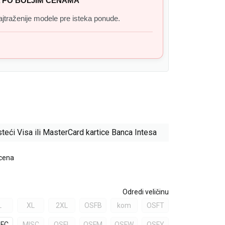
 PO BOLJIM CENAMA
 najtraženije modele pre isteka ponude.
teći Visa ili MasterCard kartice Banca Intesa
 cena
Odredi veličinu
L
XL
2XL
OSFB
kom
OSFT
FC
MISC
OSFL
OSFM
OSFW
OSFY