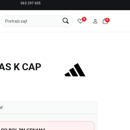
063 297 605
LICENCIRANI CLEARANCE PARTNER ADIDAS
0
0
Pretraži sajt
AS K CAP
a!