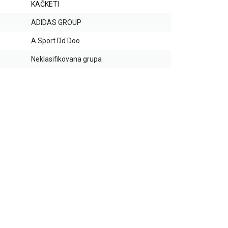
KAČKETI
ADIDAS GROUP
A Sport Dd Doo
Neklasifikovana grupa
20
%
20
%