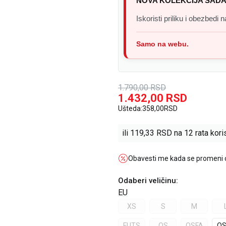
NOVA KOLEKCIJA SADA
Iskoristi priliku i obezbedi
Samo na webu.
1.790,00
RSD
1.432,00
RSD
Ušteda:
358,00
RSD
ili
119,33
RSD na 12 rata koris
Obavesti me kada se promeni
Odaberi veličinu
:
EU
XS
S
M
FUTS
OS
OSFA
OS