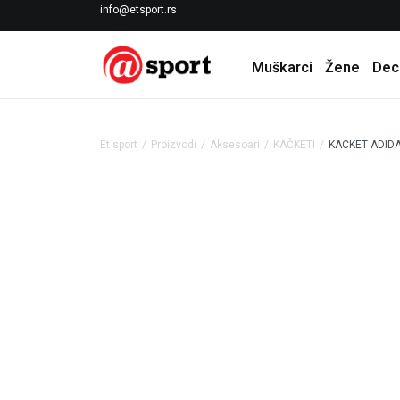
LICENCIRANI CLEARANCE PARTNER ADIDAS
info@etsport.rs
Muškarci
Žene
Dec
Et sport
Proizvodi
Aksesoari
KAČKETI
KACKET ADIDA