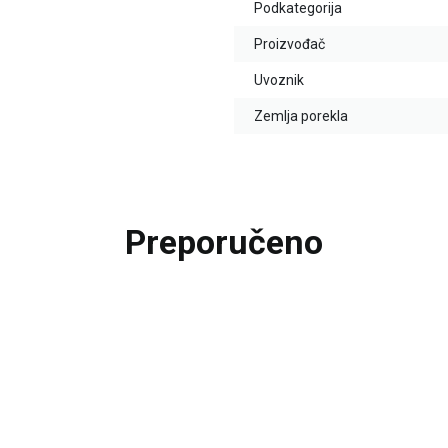
Podkategorija
Proizvođač
Uvoznik
Zemlja porekla
Preporučeno
20
%