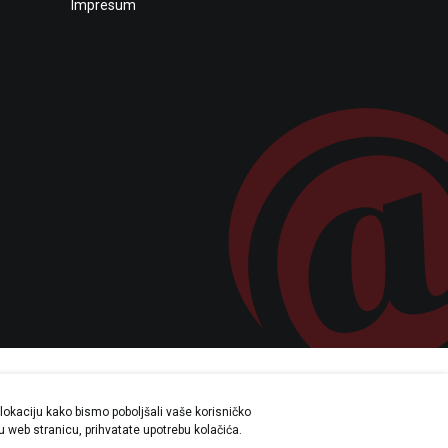
Impresum
lokaciju kako bismo poboljšali vaše korisničko
a su sve informacije potpune i bez
šu web stranicu, prihvatate upotrebu kolačića.
svakom trenutku.