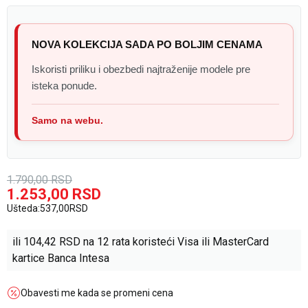
NOVA KOLEKCIJA SADA PO BOLJIM CENAMA
Iskoristi priliku i obezbedi najtraženije modele pre
isteka ponude.
Samo na webu.
1.790,00
RSD
1.253,00
RSD
Ušteda:
537,00
RSD
ili
104,42
RSD na 12 rata koristeći Visa ili MasterCard
kartice Banca Intesa
Obavesti me kada se promeni cena