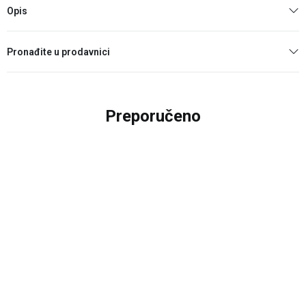
Opis
Pronađite u prodavnici
Preporučeno
20
%