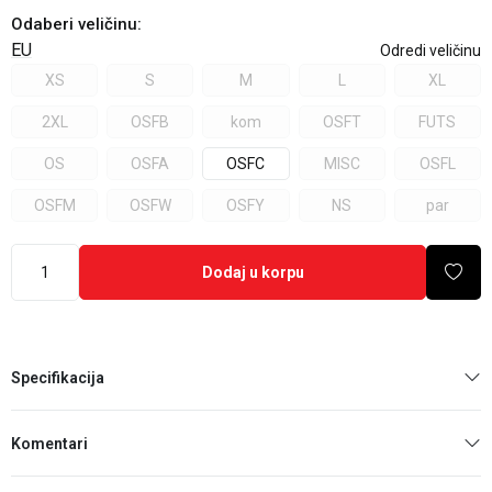
Odaberi veličinu
:
EU
Odredi veličinu
XS
S
M
L
XL
2XL
OSFB
kom
OSFT
FUTS
OS
OSFA
OSFC
MISC
OSFL
OSFM
OSFW
OSFY
NS
par
Dodaj u korpu
Specifikacija
Komentari