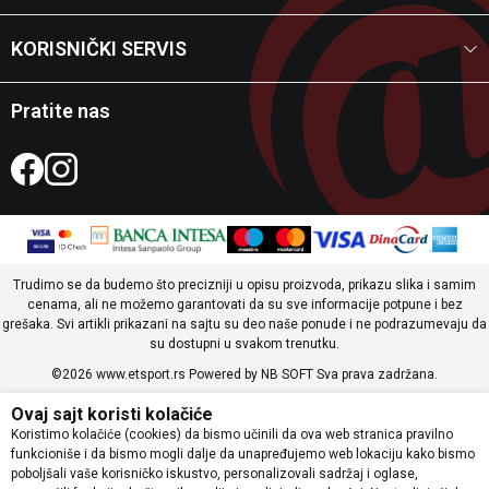
KORISNIČKI SERVIS
Pratite nas
Trudimo se da budemo što precizniji u opisu proizvoda, prikazu slika i samim
cenama, ali ne možemo garantovati da su sve informacije potpune i bez
grešaka. Svi artikli prikazani na sajtu su deo naše ponude i ne podrazumevaju da
su dostupni u svakom trenutku.
©2026
www.etsport.rs
Powered by
NB SOFT
Sva prava zadržana.
Ovaj sajt koristi kolačiće
Koristimo kolačiće (cookies) da bismo učinili da ova web stranica pravilno
funkcioniše i da bismo mogli dalje da unapređujemo web lokaciju kako bismo
poboljšali vaše korisničko iskustvo, personalizovali sadržaj i oglase,