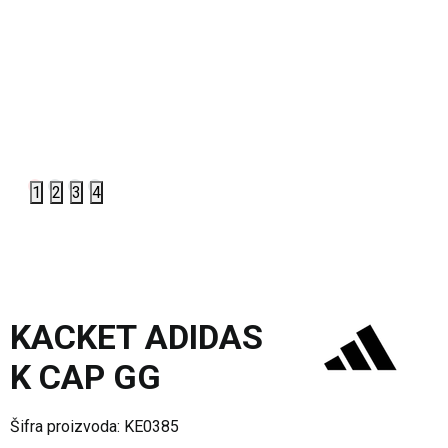
1
2
3
4
KACKET ADIDAS
K CAP GG
Šifra proizvoda:
KE0385