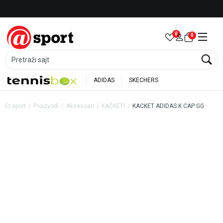
Besplatna dostava za porudžbine preko 6.000 rsd
0
0
Pretraži sajt
ADIDAS
SKECHERS
Et sport
Proizvodi
Aksesoari
KAČKETI
KACKET ADIDAS K CAP GG
30
%