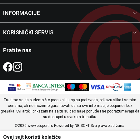
INFORMACIJE
KORISNIČKI SERVIS
Pratite nas
Trudimo se da budemo što precizniji u opisu proizvoda, prikazu slika i samim
cenama, ali ne možemo garantovati da su sve informacije potpune i bez
grešaka. Svi artikli prikazani na sajtu su deo naše ponude i ne podrazumevaju da
su dostupni u svakom trenutku.
©2026
www.etsport.rs
Powered by
NB SOFT
Sva prava zadržana.
Ovaj sajt koristi kolačiće