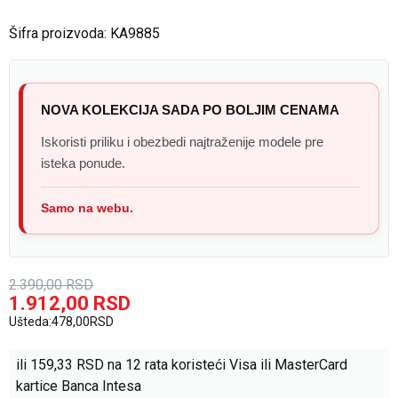
Šifra proizvoda:
KA9885
NOVA KOLEKCIJA SADA PO BOLJIM CENAMA
Iskoristi priliku i obezbedi najtraženije modele pre
isteka ponude.
Samo na webu.
2.390,00
RSD
1.912,00
RSD
Ušteda:
478,00
RSD
ili
159,33
RSD na 12 rata koristeći Visa ili MasterCard
kartice Banca Intesa