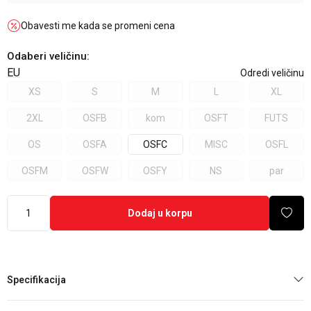
Obavesti me kada se promeni cena
Odaberi veličinu
:
EU
Odredi veličinu
XS
S
M
L
XL
2XL
OSFB
kom
OSFT
FUTS
OS
OSFA
OSFC
MISC
OSFL
OSFM
OSFW
OSFY
NS
par
Dodaj u korpu
Specifikacija