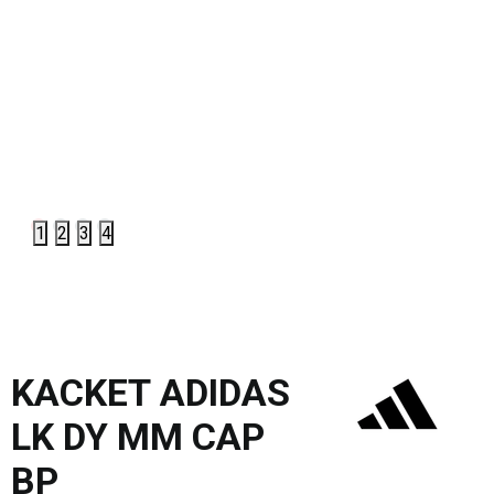
1
2
3
4
KACKET ADIDAS
LK DY MM CAP
BP