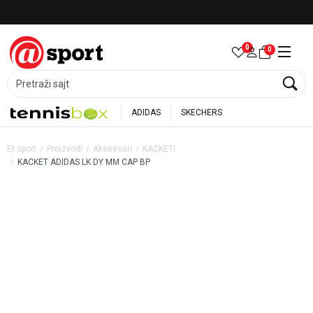
Besplatna dostava za porudžbine preko 6.000 rsd
0
0
Pretraži sajt
ADIDAS
SKECHERS
Et sport
Proizvodi
Aksesoari
KAČKETI
KACKET ADIDAS LK DY MM CAP BP
20
%