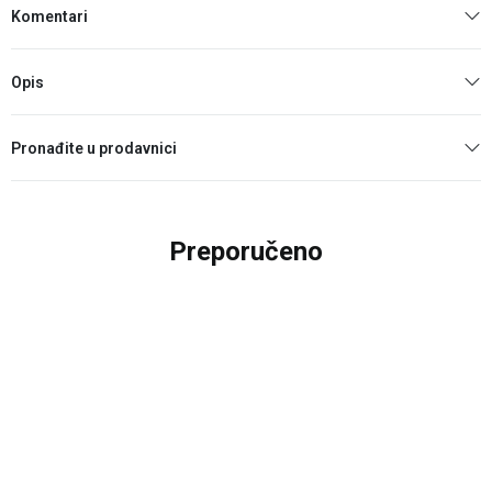
Komentari
Opis
Pronađite u prodavnici
Preporučeno
20
%