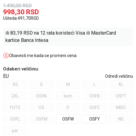
1.490,00
RSD
998,30
RSD
Ušteda:
491,70
RSD
ili
83,19
RSD na 12 rata koristeći Visa ili MasterCard
kartice Banca Intesa
Obavesti me kada se promeni cena
Odaberi veličinu
:
EU
Odredi veličinu
XS
S
M
L
XL
2XL
OSFA
kom
OSFB
OSFT
FUTS
OS
D
OSFC
MISC
OSFL
OSFM
OSFW
OSFY
NS
par