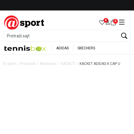
Besplatna dostava za porudžbine preko 6.000 rsd
0
0
Pretraži sajt
ADIDAS
SKECHERS
Et sport
Proizvodi
Aksesoari
KAČKETI
KACKET ADIDAS K CAP U
33
%