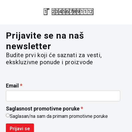
2.390,00
RSD
2.390,00
R
1
2
3
4
5
6
7
8
9
10
11
12
Prijavite se na naš
newsletter
Budite prvi koji će saznati za vesti,
ekskluzivne ponude i proizvode
Email
Saglasnost promotivne poruke
Saglasan/na sam da primam promotivne poruke
Prijavi se