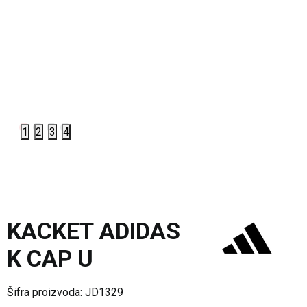
1
2
3
4
KACKET ADIDAS
K CAP U
Šifra proizvoda:
JD1329