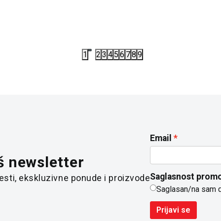
00
RSD
8.732,40
RSD
00
RSD
11.490,00
RSD
1
2
3
4
5
6
7
8
9
Email
š newsletter
Saglasnost promo
 vesti, ekskluzivne ponude i proizvode
Saglasan/na sam 
Prijavi se