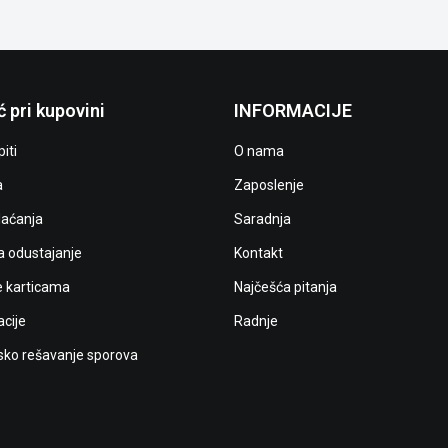
 pri kupovini
INFORMACIJE
iti
O nama
a
Zaposlenje
laćanja
Saradnja
a odustajanje
Kontakt
e karticama
Najčešća pitanja
cije
Radnje
ko rešavanje sporova