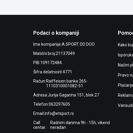
Podaci o kompaniji
Pomoć
Ime kompanije:
A SPORT DD DOO
Kako kup
Matični broj:
21137049
Isporuk
PIB:
109172484
Načini p
Šifra delatnosti:
4771
Pravo n
Račun:
Raiffeisen banka 265-
Plaćanj
1110310001082-51
Adresa:
Jurija Gagarina 151, blok 27
Reklama
Telefon:
063297605
Vansuds
Email:
info@etsport.rs
Call
Radnim danima 9h - 15h, vikend
centar:
neradan