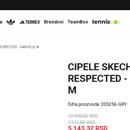
Besplatna dostava za porudžbine preko 6.000 rsd
a
Brendovi
TeamBox
ESPECTED - GARVILLE M
CIPELE SKEC
28
%
35
%
RESPECTED -
M
Šifra proizvoda:
205256-GRY
10.990,00
RSD
7.912,80
RSD
5.143,32
RSD