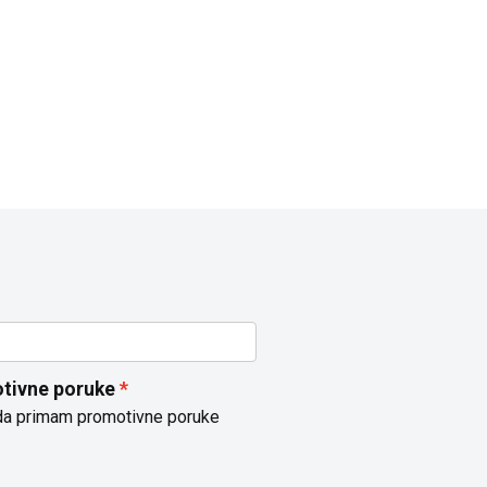
7.992,00
RSD
9.192,00
RSD
9.990,00
RSD
11.490,00
RSD
tivne poruke
da primam promotivne poruke