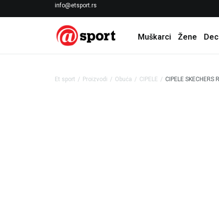
LICENCIRANI CLEARANCE PARTNER ADIDAS
info@etsport.rs
Muškarci
Žene
Dec
Et sport
Proizvodi
Obuća
CIPELE
CIPELE SKECHERS R