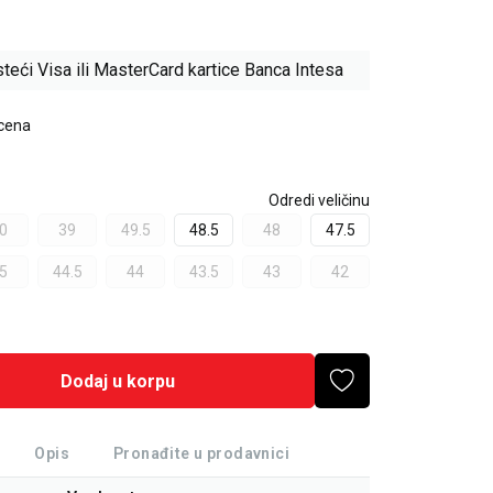
teći Visa ili MasterCard kartice Banca Intesa
 cena
Odredi veličinu
0
39
49.5
48.5
48
47.5
5
44.5
44
43.5
43
42
Dodaj u korpu
Opis
Pronađite u prodavnici