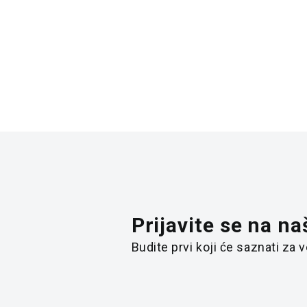
8.992,50
RSD
7.992,
11.990,00
RSD
9.990,
Prijavite se na na
Budite prvi koji će saznati za