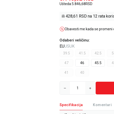
Ušteda:
5.846,68
RSD
ili
428,61
RSD na 12 rata koris
Obavesti me kada se promeni
Odaberi veličinu
:
EU
US
UK
39.5
41.5
42.5
5
47
46
45.5
4
41
40
Specifikacija
Komentari