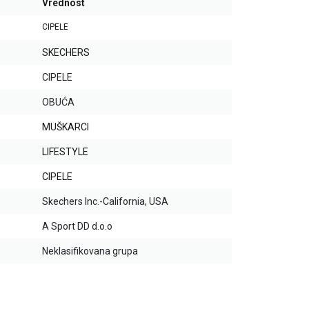
Vrednost
CIPELE
SKECHERS
CIPELE
OBUĆA
MUŠKARCI
LIFESTYLE
CIPELE
Skechers Inc.-California, USA
A Sport DD d.o.o
Neklasifikovana grupa