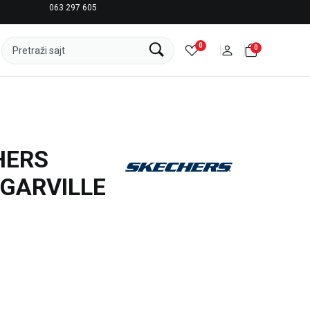
063 297 605
LICENCIRANI CLEARANCE PARTNER ADIDAS
0
0
Pretraži sajt
HERS
 GARVILLE