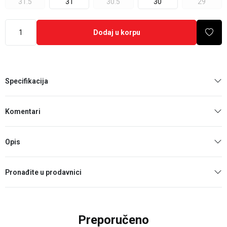
31.5
31
30.5
30
29
Dodaj u korpu
Specifikacija
Komentari
Opis
Pronađite u prodavnici
Preporučeno