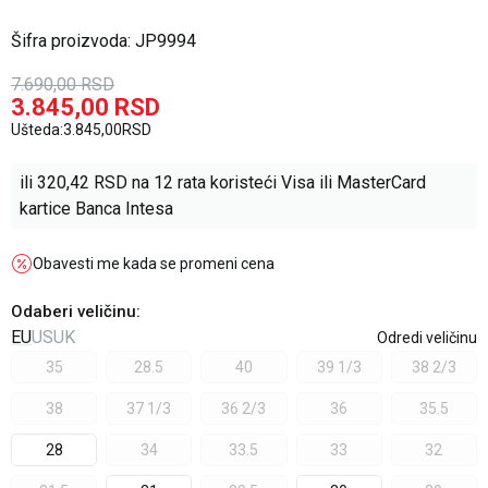
Šifra proizvoda:
JP9994
7.690,00
RSD
3.845,00
RSD
Ušteda:
3.845,00
RSD
ili
320,42
RSD na 12 rata koristeći Visa ili MasterCard
kartice Banca Intesa
Obavesti me kada se promeni cena
Odaberi veličinu
:
EU
US
UK
Odredi veličinu
35
28.5
40
39 1/3
38 2/3
38
37 1/3
36 2/3
36
35.5
28
34
33.5
33
32