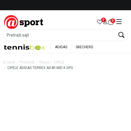
Besplatna dostava za porudžbine preko 6.000 rsd
0
0
Pretraži sajt
ADIDAS
SKECHERS
Et sport
Proizvodi
Obuća
CIPELE
CIPELE ADIDAS TERREX AX4R MID K GPG
50
%