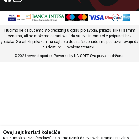
Trudimo se da budemo što precizniji u opisu proizvoda, prikazu slika i samim
cenama, ali ne možemo garantovati da su sve informacije potpune i bez
grešaka. Svi artikli prikazani na sajtu su deo naše ponude i ne podrazumevaju da
su dostupni u svakom trenutku.
©2026
www.etsport.rs
Powered by
NB SOFT
Sva prava zadržana.
Ovaj sajt koristi kolačiće
Koristimo kolačiće (cookies) da bismo učinili da ova web stranica pravilno