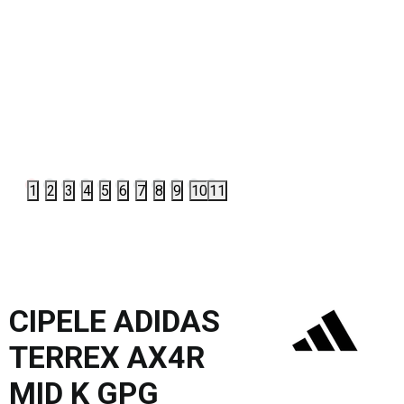
1
2
3
4
5
6
7
8
9
10
11
CIPELE ADIDAS
TERREX AX4R
MID K GPG