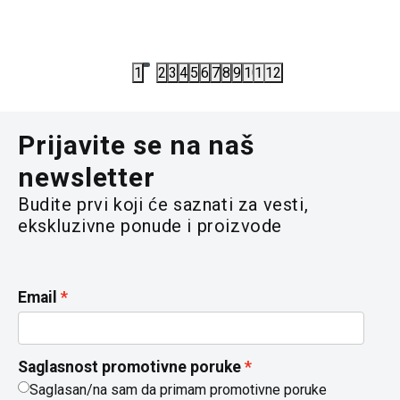
8.992,50
RSD
7.992,00
R
11.990,00
RSD
9.990,00
R
1
2
3
4
5
6
7
8
9
10
11
12
Prijavite se na naš
newsletter
Budite prvi koji će saznati za vesti,
ekskluzivne ponude i proizvode
Email
Saglasnost promotivne poruke
Saglasan/na sam da primam promotivne poruke