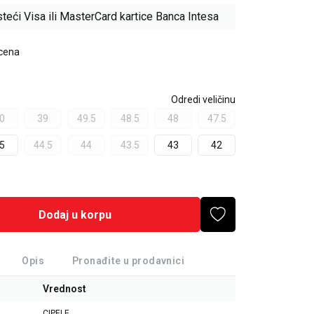
teći Visa ili MasterCard kartice Banca Intesa
 cena
Odredi veličinu
0
39
49.5
48.5
48
47.5
5
44.5
44
43.5
43
42
Dodaj u korpu
Opis
Pronađite u prodavnici
Vrednost
CIPELE