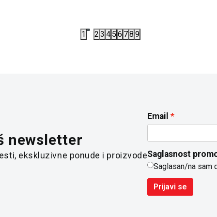
1
2
3
4
5
6
7
8
9
Email
š newsletter
Saglasnost promo
 vesti, ekskluzivne ponude i proizvode
Saglasan/na sam 
Prijavi se