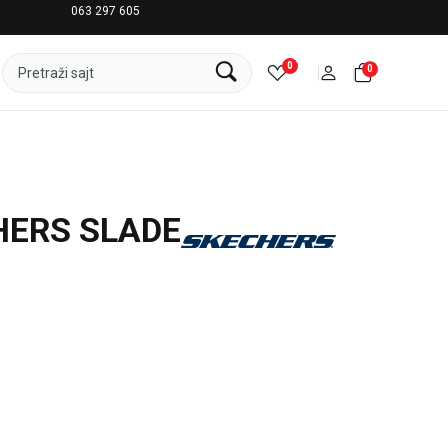
063 297 605
LICENCIRANI CLEARANCE PARTNER ADIDAS
0
0
Pretraži sajt
HERS SLADE