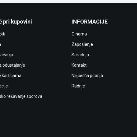
 pri kupovini
INFORMACIJE
iti
O nama
a
Zaposlenje
laćanja
Saradnja
a odustajanje
Kontakt
e karticama
Najčešća pitanja
cije
Radnje
ko rešavanje sporova