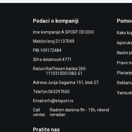
Podaci o kompaniji
Pomoć
Ime kompanije:
A SPORT DD DOO
Kako kup
Matični broj:
21137049
Isporuk
PIB:
109172484
Načini p
Šifra delatnosti:
4771
Pravo n
Račun:
Raiffeisen banka 265-
Plaćanj
1110310001082-51
Adresa:
Jurija Gagarina 151, blok 27
Reklama
Telefon:
063297605
Vansuds
Email:
info@etsport.rs
Call
Radnim danima 9h - 15h, vikend
centar:
neradan
Pratite nas