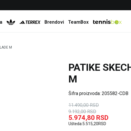
Besplatna dostava za porudžbine preko 6.000 rsd
a
Brendovi
TeamBox
SLADE M
PATIKE SKEC
20
%
35
%
M
Šifra proizvoda:
205582-CDB
11.490,00
RSD
9.192,00
RSD
5.974,80
RSD
Ušteda:
5.515,20
RSD