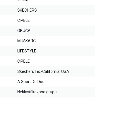
SKECHERS
CIPELE
OBUĆA
MUŠKARCI
LIFESTYLE
CIPELE
Skechers Inc.-California, USA
A Sport Dd Doo
Neklasifikovana grupa