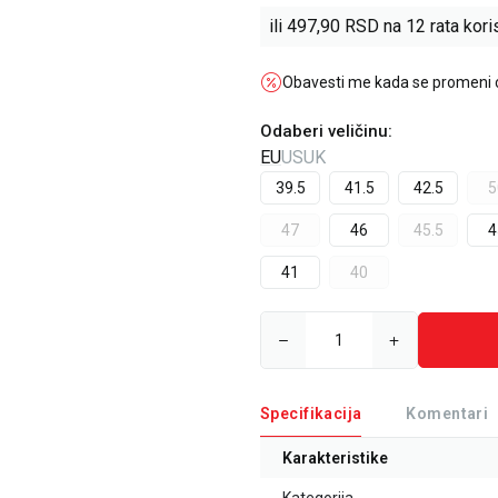
ili
497,90
RSD na 12 rata koris
Obavesti me kada se promeni
Odaberi veličinu
:
EU
US
UK
39.5
41.5
42.5
5
47
46
45.5
4
41
40
Specifikacija
Komentari
Karakteristike