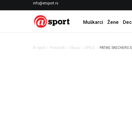
LICENCIRANI CLEARANCE PARTNER ADIDAS
info@etsport.rs
Muškarci
Žene
Dec
Et sport
Proizvodi
Obuća
CIPELE
PATIKE SKECHERS 