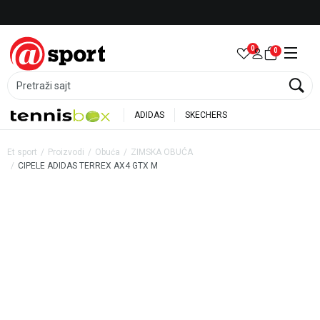
Besplatna dostava za porudžbine preko 6.000 rsd
0
0
Pretraži sajt
ADIDAS
SKECHERS
Et sport
Proizvodi
Obuća
ZIMSKA OBUĆA
CIPELE ADIDAS TERREX AX4 GTX M