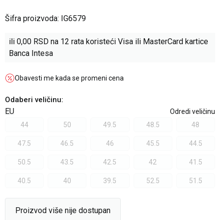
Šifra proizvoda:
IG6579
ili
0,00
RSD na 12 rata koristeći Visa ili MasterCard kartice
Banca Intesa
Obavesti me kada se promeni cena
Odaberi veličinu
:
EU
Odredi veličinu
44
50
49.5
48.5
48
47.5
46.5
46
45.5
44.5
50.5
43.5
42.5
42
41.5
40.5
40
39.5
52.5
51.5
Proizvod više nije dostupan