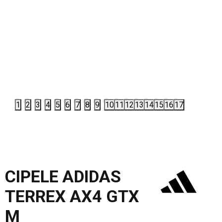
1
2
3
4
5
6
7
8
9
10
11
12
13
14
15
16
17
CIPELE ADIDAS
TERREX AX4 GTX
M