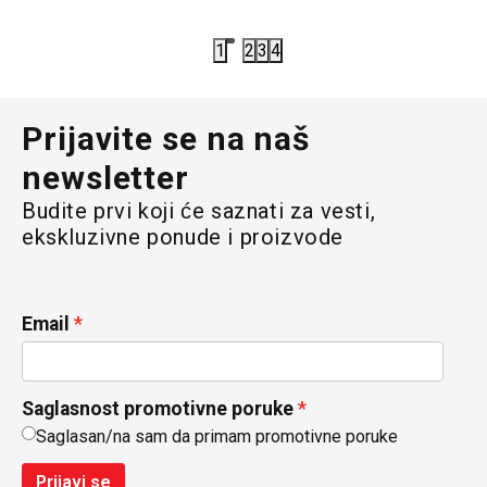
12.990,00
RSD
1
2
3
4
Prijavite se na naš
newsletter
Budite prvi koji će saznati za vesti,
ekskluzivne ponude i proizvode
Email
Saglasnost promotivne poruke
Saglasan/na sam da primam promotivne poruke
Prijavi se