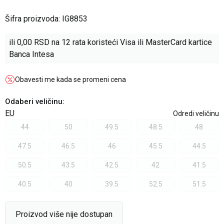
Šifra proizvoda:
IG8853
ili
0,00
RSD na 12 rata koristeći Visa ili MasterCard kartice
Banca Intesa
Obavesti me kada se promeni cena
Odaberi veličinu
:
EU
Odredi veličinu
44
50
49.5
48.5
48
47.5
46.5
46
45.5
44.5
50.5
43.5
42.5
42
41.5
40.5
40
39.5
52.5
51.5
Proizvod više nije dostupan