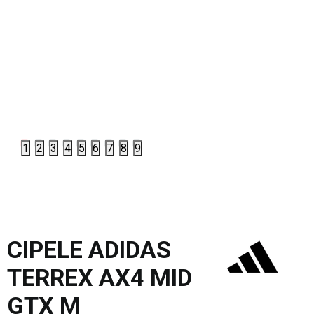
1
2
3
4
5
6
7
8
9
CIPELE ADIDAS
TERREX AX4 MID
GTX M