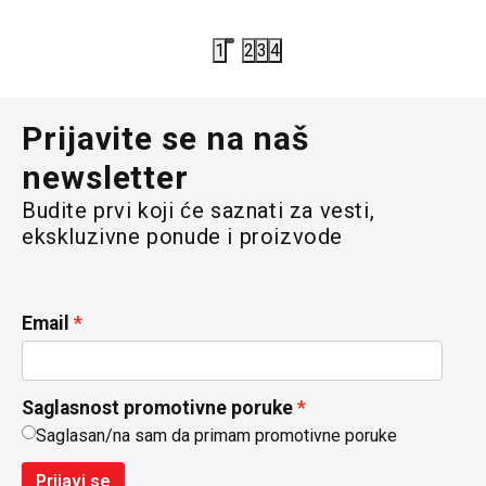
12.990,00
RSD
1
2
3
4
Prijavite se na naš
newsletter
Budite prvi koji će saznati za vesti,
ekskluzivne ponude i proizvode
Email
Saglasnost promotivne poruke
Saglasan/na sam da primam promotivne poruke
Prijavi se