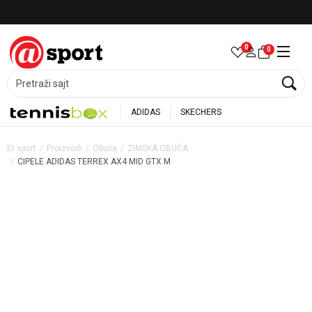
Besplatna dostava za porudžbine preko 6.000 rsd
0
0
Pretraži sajt
ADIDAS
SKECHERS
Et sport
Proizvodi
Obuća
ZIMSKA OBUĆA
CIPELE ADIDAS TERREX AX4 MID GTX M