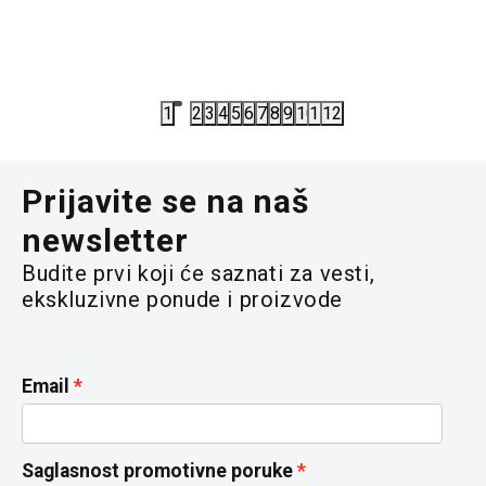
2.443,00
RSD
3.321,86
3.490,00
RSD
3.496,70
R
4.790,00
R
1
2
3
4
5
6
7
8
9
10
11
12
Prijavite se na naš
newsletter
Budite prvi koji će saznati za vesti,
ekskluzivne ponude i proizvode
Email
Saglasnost promotivne poruke