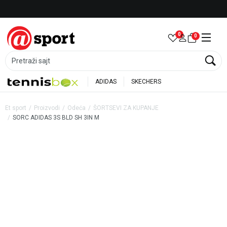
Besplatna dostava za porudžbine preko 6.000 rsd
0
0
Pretraži sajt
ADIDAS
SKECHERS
Et sport
Proizvodi
Odeća
ŠORTSEVI ZA KUPANJE
SORC ADIDAS 3S BLD SH 3IN M
30
%