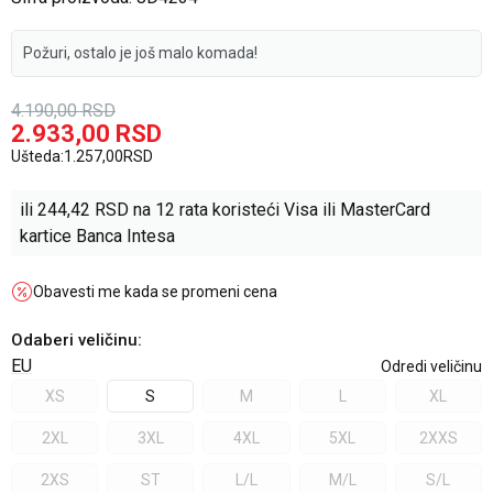
Požuri, ostalo je još malo komada!
4.190,00
RSD
2.933,00
RSD
Ušteda:
1.257,00
RSD
ili
244,42
RSD na 12 rata koristeći Visa ili MasterCard
kartice Banca Intesa
Obavesti me kada se promeni cena
Odaberi veličinu
:
EU
Odredi veličinu
XS
S
M
L
XL
2XL
3XL
4XL
5XL
2XXS
2XS
ST
L/L
M/L
S/L