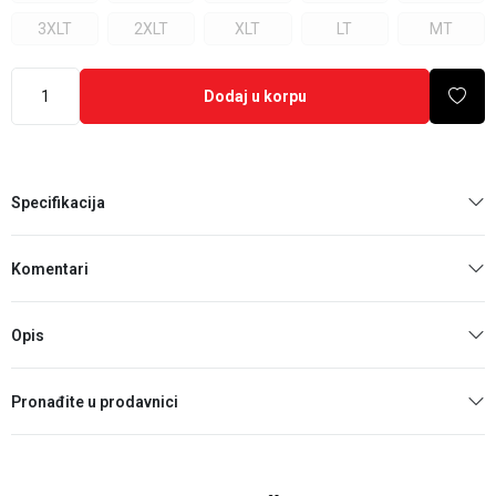
3XLT
2XLT
XLT
LT
MT
Dodaj u korpu
Specifikacija
Komentari
Opis
Pronađite u prodavnici