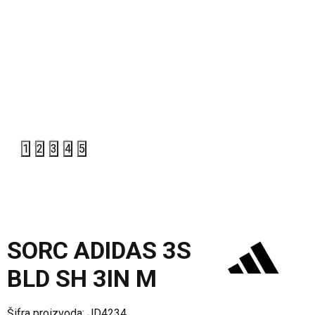
1
2
3
4
5
SORC ADIDAS 3S
BLD SH 3IN M
Šifra proizvoda:
JD4234