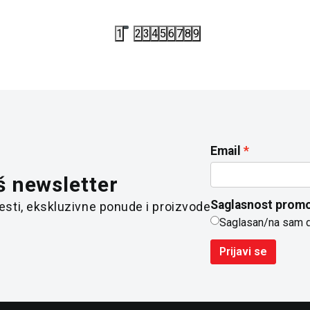
1
2
3
4
5
6
7
8
9
Email
š newsletter
Saglasnost promo
 vesti, ekskluzivne ponude i proizvode
Saglasan/na sam 
Prijavi se