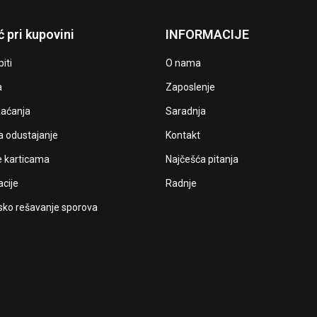
 pri kupovini
INFORMACIJE
iti
O nama
a
Zaposlenje
laćanja
Saradnja
a odustajanje
Kontakt
e karticama
Najčešća pitanja
cije
Radnje
ko rešavanje sporova