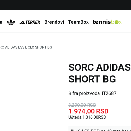
Besplatna dostava za porudžbine preko 6.000 rsd
a
Brendovi
TeamBox
RC ADIDAS ESS L CLX SHORT BG
SORC ADIDAS
40
%
SHORT BG
Šifra proizvoda:
IT2687
3.290,00
RSD
1.974,00
RSD
Ušteda:
1.316,00
RSD