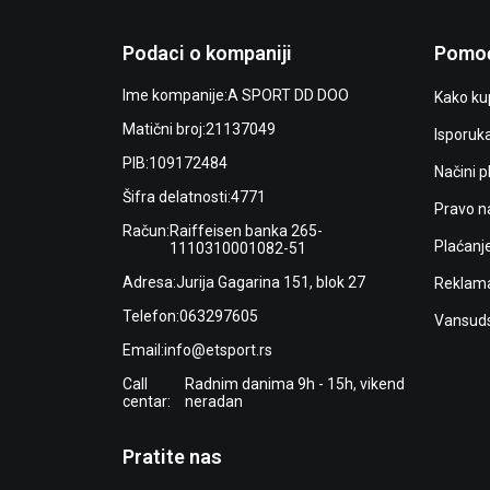
Podaci o kompaniji
Pomoć
Ime kompanije:
A SPORT DD DOO
Kako kup
Matični broj:
21137049
Isporuk
PIB:
109172484
Načini p
Šifra delatnosti:
4771
Pravo n
Račun:
Raiffeisen banka 265-
Plaćanj
1110310001082-51
Adresa:
Jurija Gagarina 151, blok 27
Reklama
Telefon:
063297605
Vansuds
Email:
info@etsport.rs
Call
Radnim danima 9h - 15h, vikend
centar:
neradan
Pratite nas