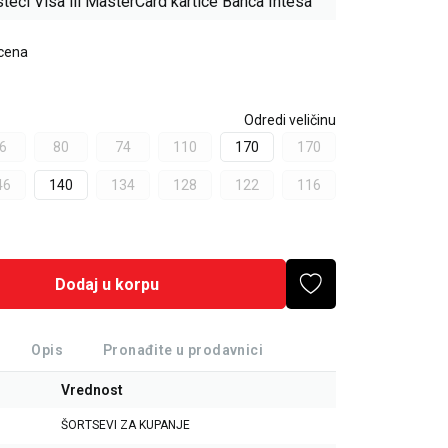
teći Visa ili MasterCard kartice Banca Intesa
 cena
Odredi veličinu
6
80
74
110
170
170
46
140
134
128
122
116
Dodaj u korpu
Opis
Pronađite u prodavnici
Vrednost
ŠORTSEVI ZA KUPANJE