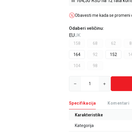
ili
164,50
RSD na 12 rata koris
Obavesti me kada se promeni
Odaberi veličinu
:
EU
UK
158
68
62
8
164
92
152
1
104
98
Specifikacija
Komentari
Karakteristike
Kategorija