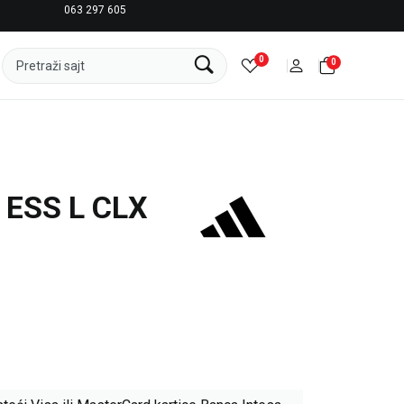
063 297 605
LICENCIRANI CLEARANCE PARTNER ADIDAS
0
0
Pretraži sajt
 ESS L CLX