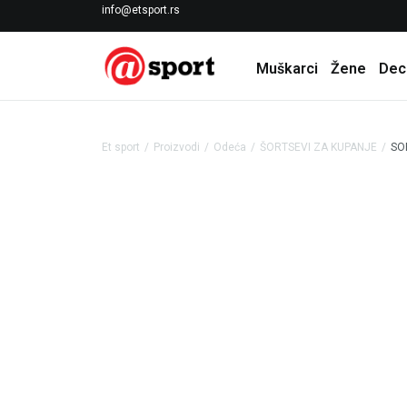
LICENCIRANI CLEARANCE PARTNER ADIDAS
info@etsport.rs
Muškarci
Žene
Dec
Et sport
Proizvodi
Odeća
ŠORTSEVI ZA KUPANJE
SO