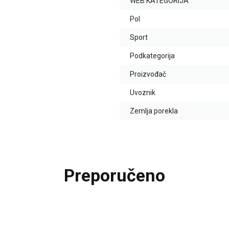
WEB KATEGORIJA
Pol
Sport
Podkategorija
Proizvođač
Uvoznik
Zemlja porekla
Preporučeno
20
%