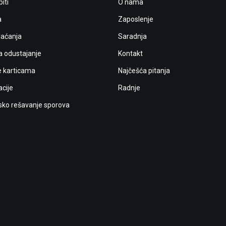
iti
O nama
a
Zaposlenje
laćanja
Saradnja
a odustajanje
Kontakt
e karticama
Najčešća pitanja
cije
Radnje
ko rešavanje sporova