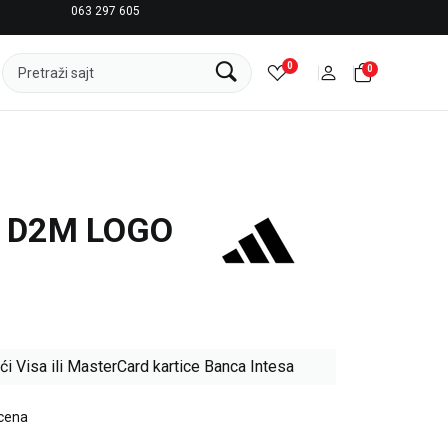
063 297 605
LICENCIRANI CLEARANCE PARTNER ADIDAS
0
0
Pretraži sajt
 D2M LOGO
ći Visa ili MasterCard kartice Banca Intesa
 cena