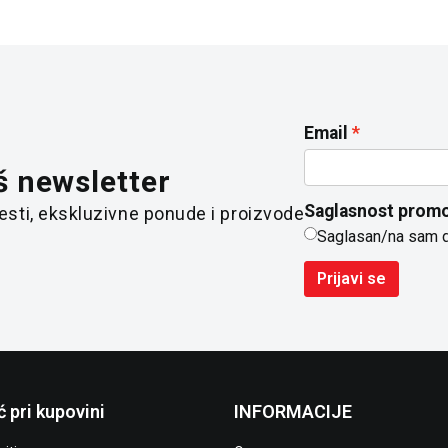
Email
š newsletter
Saglasnost promo
 vesti, ekskluzivne ponude i proizvode
Saglasan/na sam 
Prijavi se
 pri kupovini
INFORMACIJE