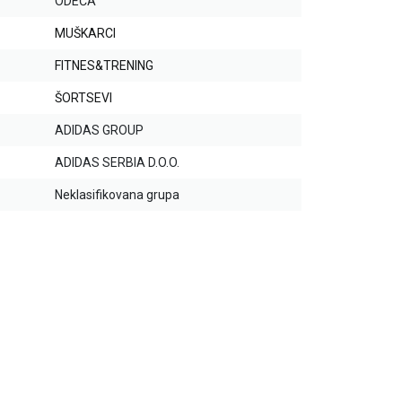
ODEĆA
MUŠKARCI
FITNES&TRENING
ŠORTSEVI
ADIDAS GROUP
ADIDAS SERBIA D.O.O.
Neklasifikovana grupa
20
%
20
%