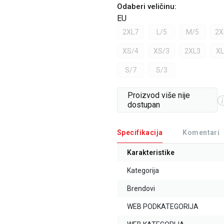
Odaberi veličinu
:
EU
2XL7
L/5
M/5
2X
XS/4
XS/3
2XL3
XL
S/7
S/3
Proizvod više nije
dostupan
Specifikacija
Komentari
Karakteristike
Kategorija
Brendovi
WEB PODKATEGORIJA