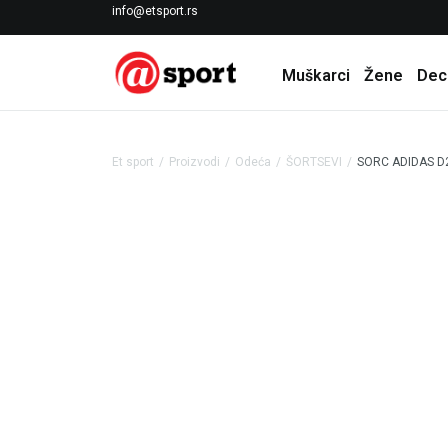
LICENCIRANI CLEARANCE PARTNER ADIDAS
info@etsport.rs
Muškarci
Žene
Dec
Et sport
Proizvodi
Odeća
ŠORTSEVI
SORC ADIDAS D