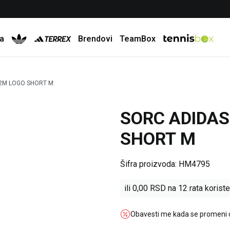
Besplatna dostava za porudžbine preko 6.000 rsd
a
Brendovi
TeamBox
2M LOGO SHORT M
SORC ADIDAS
SHORT M
Šifra proizvoda:
HM4795
ili
0,00
RSD na 12 rata koriste
Obavesti me kada se promeni