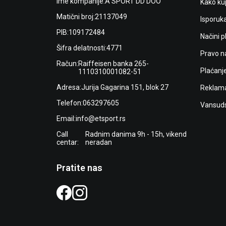
Ime kompanije:
A SPORT DD DOO
Kako kup
Matični broj:
21137049
Isporuk
PIB:
109172484
Načini p
Šifra delatnosti:
4771
Pravo n
Račun:
Raiffeisen banka 265-
Plaćanj
1110310001082-51
Adresa:
Jurija Gagarina 151, blok 27
Reklama
Telefon:
063297605
Vansuds
Email:
info@etsport.rs
Call
Radnim danima 9h - 15h, vikend
centar:
neradan
Pratite nas