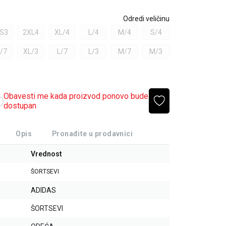
Odredi veličinu
S3
2XL4
XL/4
L/4
M/4
S/4
/7
XL/3
L/7
L/3
M/7
M/3
Obavesti me kada proizvod ponovo bude
dostupan
Opis
Pronađite u prodavnici
Vrednost
ŠORTSEVI
ADIDAS
ŠORTSEVI