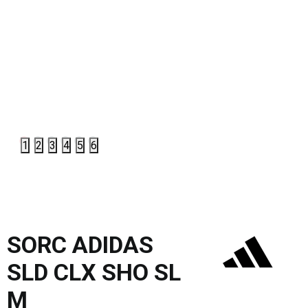
1
2
3
4
5
6
SORC ADIDAS
SLD CLX SHO SL
M