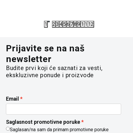
3.490,00
RSD
3.496,70
R
4.790,00
R
1
2
3
4
5
6
7
8
9
10
11
12
Prijavite se na naš
newsletter
Budite prvi koji će saznati za vesti,
ekskluzivne ponude i proizvode
Email
Saglasnost promotivne poruke
Saglasan/na sam da primam promotivne poruke