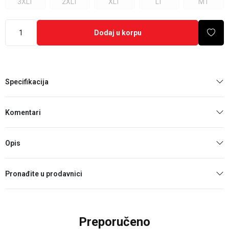
3XLT
2XLT
XLT
LT
MT
Dodaj u korpu
Specifikacija
Komentari
Opis
Pronađite u prodavnici
Preporučeno