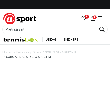
LICENCIRANI CLEARANCE PARTNER ADIDAS
0
0
Pretraži sajt
ADIDAS
SKECHERS
Et sport
Proizvodi
Odeća
ŠORTSEVI ZA KUPANJE
SORC ADIDAS SLD CLX SHO SL M
40
%