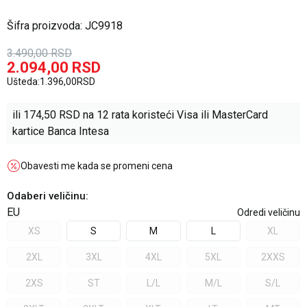
Šifra proizvoda:
JC9918
3.490,00
RSD
2.094,00
RSD
Ušteda:
1.396,00
RSD
ili
174,50
RSD na 12 rata koristeći Visa ili MasterCard
kartice Banca Intesa
Obavesti me kada se promeni cena
Odaberi veličinu
:
EU
Odredi veličinu
XS
S
M
L
XL
2XL
3XL
4XL
5XL
2XXS
2XS
ST
L/L
M/L
S/L