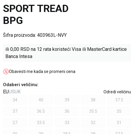
SPORT TREAD
BPG
Šifra proizvoda:
403963L-NVY
ili
0,00
RSD na 12 rata koristeći Visa ili MasterCard kartice
Banca Intesa
Obavesti me kada se promeni cena
Odaberi veličinu
:
EU
US
UK
Odredi veličinu
34
40
39
38
37.5
37
36.5
36
35.5
35
27
33.5
33
32
31