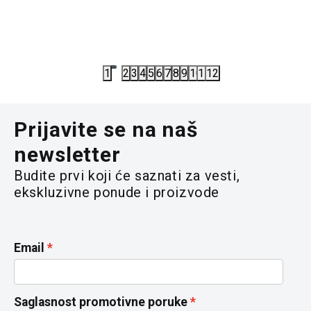
4.417,50
RSD
3.967,50
5.890,00
RSD
5.290,00
R
1
2
3
4
5
6
7
8
9
10
11
12
Prijavite se na naš
newsletter
Budite prvi koji će saznati za vesti,
ekskluzivne ponude i proizvode
Email
Saglasnost promotivne poruke