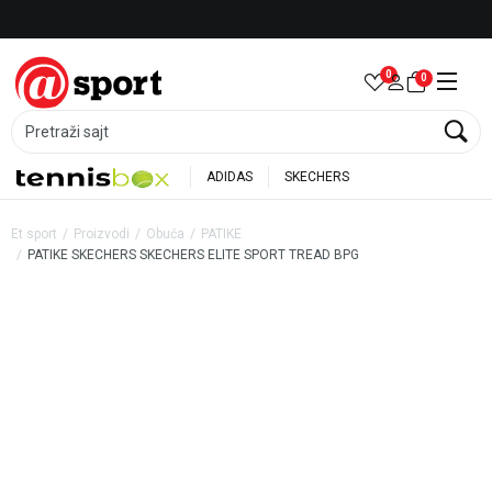
Besplatna dostava za porudžbine preko 6.000 rsd
0
0
Pretraži sajt
ADIDAS
SKECHERS
Et sport
Proizvodi
Obuća
PATIKE
PATIKE SKECHERS SKECHERS ELITE SPORT TREAD BPG