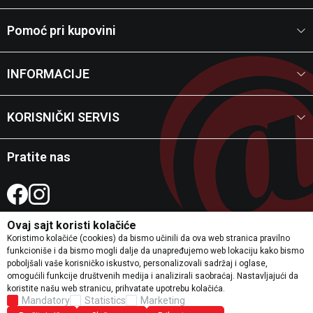
Pomoć pri kupovini
INFORMACIJE
KORISNIČKI SERVIS
Pratite nas
Ovaj sajt koristi kolačiće
Koristimo kolačiće (cookies) da bismo učinili da ova web stranica pravilno
funkcioniše i da bismo mogli dalje da unapređujemo web lokaciju kako bismo
poboljšali vaše korisničko iskustvo, personalizovali sadržaj i oglase,
Trudimo se da budemo što precizniji u opisu proizvoda, prikazu slika i samim
omogućili funkcije društvenih medija i analizirali saobraćaj. Nastavljajući da
cenama, ali ne možemo garantovati da su sve informacije potpune i bez
koristite našu web stranicu, prihvatate upotrebu kolačića.
grešaka. Svi artikli prikazani na sajtu su deo naše ponude i ne podrazumevaju da
Mandatory
Statistics
Marketing
su dostupni u svakom trenutku.