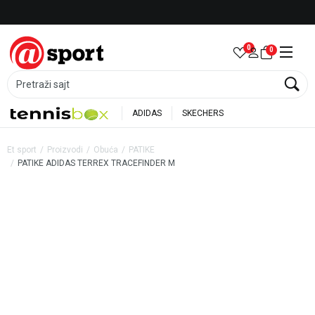
Besplatna dostava za porudžbine preko 6.000 rsd
0
0
Pretraži sajt
ADIDAS
SKECHERS
Et sport
Proizvodi
Obuća
PATIKE
PATIKE ADIDAS TERREX TRACEFINDER M
30
%