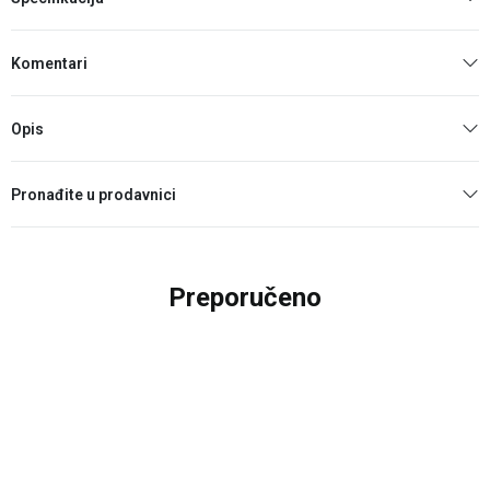
Komentari
Opis
Pronađite u prodavnici
Preporučeno
59
%