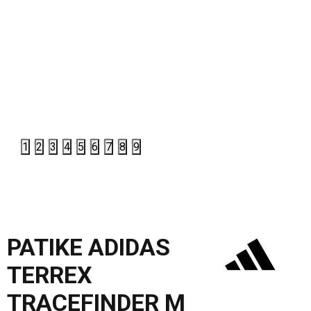
1
2
3
4
5
6
7
8
9
PATIKE ADIDAS
TERREX
TRACEFINDER M