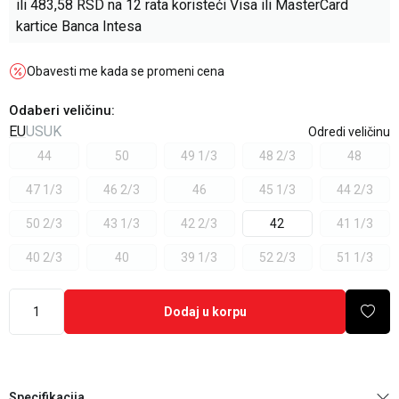
ili
483,58
RSD na 12 rata koristeći Visa ili MasterCard
kartice Banca Intesa
Obavesti me kada se promeni cena
Odaberi veličinu
:
EU
US
UK
Odredi veličinu
44
50
49 1/3
48 2/3
48
47 1/3
46 2/3
46
45 1/3
44 2/3
50 2/3
43 1/3
42 2/3
42
41 1/3
40 2/3
40
39 1/3
52 2/3
51 1/3
Dodaj u korpu
Specifikacija