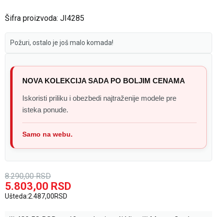
Šifra proizvoda:
JI4285
Požuri, ostalo je još malo komada!
NOVA KOLEKCIJA SADA PO BOLJIM CENAMA
Iskoristi priliku i obezbedi najtraženije modele pre
isteka ponude.
Samo na webu.
8.290,00
RSD
5.803,00
RSD
Ušteda:
2.487,00
RSD