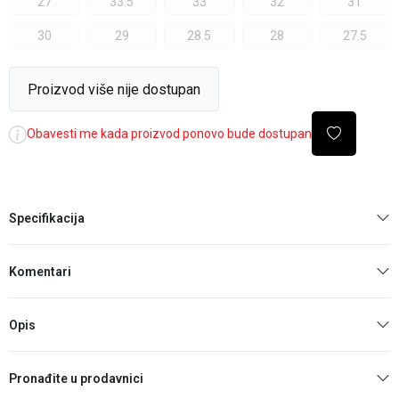
27
33.5
33
32
31
30
29
28.5
28
27.5
Proizvod više nije dostupan
Obavesti me kada proizvod ponovo bude dostupan
Specifikacija
Komentari
Opis
Pronađite u prodavnici