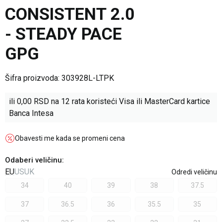
CONSISTENT 2.0
- STEADY PACE
GPG
Šifra proizvoda:
303928L-LTPK
ili
0,00
RSD na 12 rata koristeći Visa ili MasterCard kartice
Banca Intesa
Obavesti me kada se promeni cena
Odaberi veličinu
:
EU
US
UK
Odredi veličinu
34
40
39
38
37.5
37
36.5
36
35.5
35