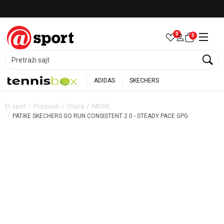
Besplatna dostava za porudžbine preko 6.000 rsd
0
0
Pretraži sajt
ADIDAS
SKECHERS
Et sport
Proizvodi
Obuća
PATIKE
PATIKE SKECHERS GO RUN CONSISTENT 2.0 - STEADY PACE GPG