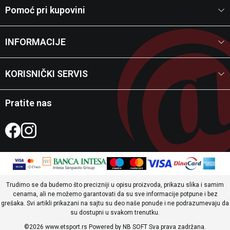
Pomoć pri kupovini
INFORMACIJE
KORISNIČKI SERVIS
Pratite nas
Trudimo se da budemo što precizniji u opisu proizvoda, prikazu slika i samim
cenama, ali ne možemo garantovati da su sve informacije potpune i bez
grešaka. Svi artikli prikazani na sajtu su deo naše ponude i ne podrazumevaju da
su dostupni u svakom trenutku.
©2026
www.etsport.rs
Powered by
NB SOFT
Sva prava zadržana.