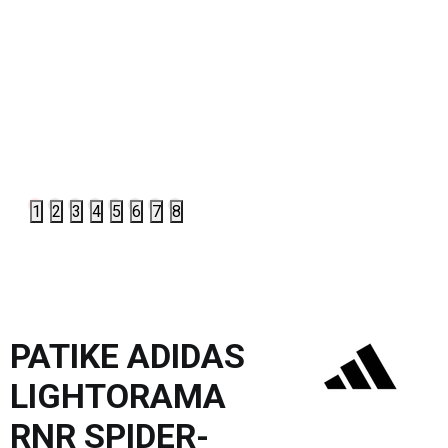
1
2
3
4
5
6
7
8
PATIKE ADIDAS
LIGHTORAMA
RNR SPIDER-