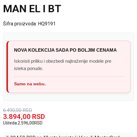
MAN EL I BT
Šifra proizvoda:
HQ9191
NOVA KOLEKCIJA SADA PO BOLJIM CENAMA
Iskoristi priliku i obezbedi najtraženije modele pre
isteka ponude.
Samo na webu.
6.490,00
RSD
3.894,00
RSD
Ušteda:
2.596,00
RSD