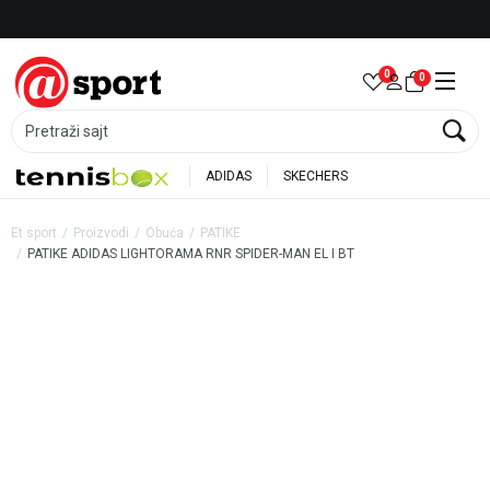
Besplatna dostava za porudžbine preko 6.000 rsd
0
0
Pretraži sajt
ADIDAS
SKECHERS
Et sport
Proizvodi
Obuća
PATIKE
PATIKE ADIDAS LIGHTORAMA RNR SPIDER-MAN EL I BT
40
%