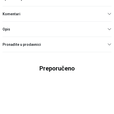
Komentari
Opis
Pronađite u prodavnici
Preporučeno
25
%