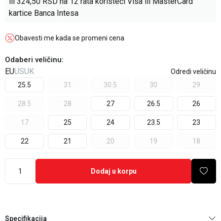
ili
324,50
RSD na 12 rata koristeći Visa ili MasterCard
kartice Banca Intesa
Obavesti me kada se promeni cena
Odaberi veličinu
:
EU
US
UK
Odredi veličinu
25.5
31
30.5
30
29
28.5
28
27
26.5
26
17
25
24
23.5
23
22
21
20
19
18
Dodaj u korpu
Specifikacija