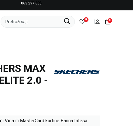
063 297 605
LICENCIRANI CLEARANCE PARTNER ADIDAS
0
0
Pretraži sajt
HERS MAX
LITE 2.0 -
ći Visa ili MasterCard kartice Banca Intesa