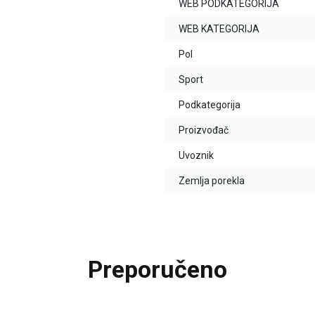
WEB PODKATEGORIJA
WEB KATEGORIJA
Pol
Sport
Podkategorija
Proizvođač
Uvoznik
Zemlja porekla
Preporučeno
25
%