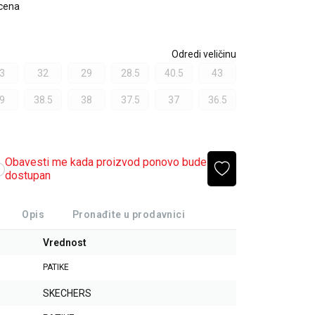
 cena
Odredi veličinu
3
32
29
28.5
40.5
43
9
38.5
38
37.5
37
36.5
Obavesti me kada proizvod ponovo bude
dostupan
Opis
Pronađite u prodavnici
Vrednost
PATIKE
SKECHERS