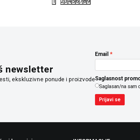
1
2
3
4
5
6
7
8
9
Email
š newsletter
Saglasnost promo
 vesti, ekskluzivne ponude i proizvode
Saglasan/na sam 
Prijavi se