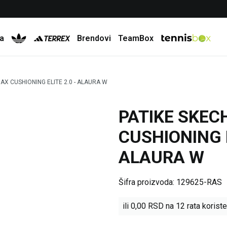
Besplatna dostava za porudžbine preko 6.000 rsd
a
Brendovi
TeamBox
AX CUSHIONING ELITE 2.0 - ALAURA W
PATIKE SKEC
CUSHIONING E
ALAURA W
Šifra proizvoda:
129625-RAS
ili
0,00
RSD na 12 rata koriste