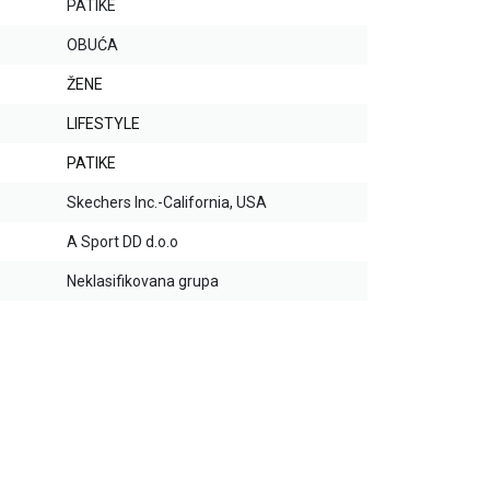
PATIKE
OBUĆA
ŽENE
LIFESTYLE
PATIKE
Skechers Inc.-California, USA
A Sport DD d.o.o
Neklasifikovana grupa
30
%
30
%