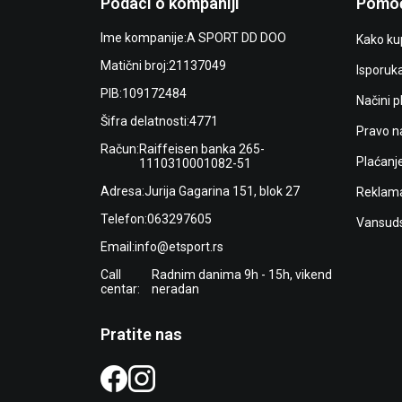
Podaci o kompaniji
Pomoć
Ime kompanije:
A SPORT DD DOO
Kako kup
Matični broj:
21137049
Isporuk
PIB:
109172484
Načini p
Šifra delatnosti:
4771
Pravo n
Račun:
Raiffeisen banka 265-
Plaćanj
1110310001082-51
Adresa:
Jurija Gagarina 151, blok 27
Reklama
Telefon:
063297605
Vansuds
Email:
info@etsport.rs
Call
Radnim danima 9h - 15h, vikend
centar:
neradan
Pratite nas