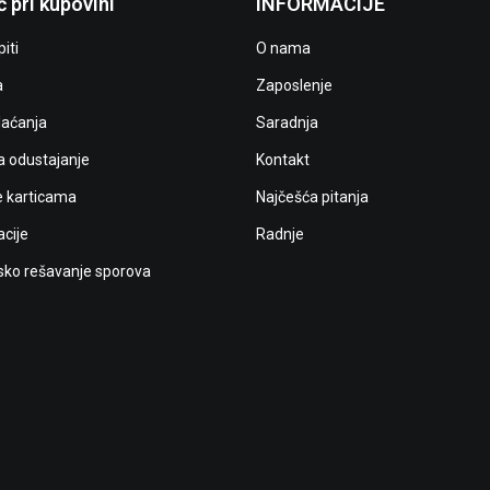
 pri kupovini
INFORMACIJE
iti
O nama
a
Zaposlenje
laćanja
Saradnja
a odustajanje
Kontakt
e karticama
Najčešća pitanja
cije
Radnje
ko rešavanje sporova