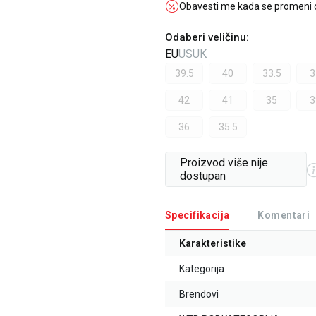
Obavesti me kada se promeni
Odaberi veličinu
:
EU
US
UK
39.5
40
33.5
3
42
41
35
3
36
35.5
Proizvod više nije
dostupan
Specifikacija
Komentari
Karakteristike
Kategorija
Brendovi