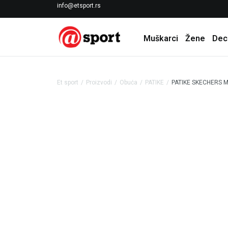
LICENCIRANI CLEARANCE PARTNER ADIDAS
info@etsport.rs
Muškarci
Žene
Dec
Et sport
Proizvodi
Obuća
PATIKE
PATIKE SKECHERS M