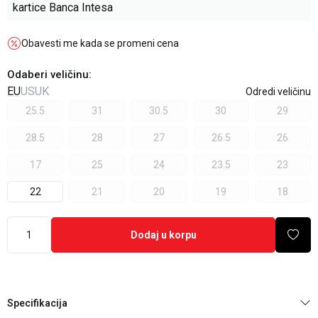
kartice Banca Intesa
Obavesti me kada se promeni cena
Odaberi veličinu
:
EU
US
UK
Odredi veličinu
25.5
31
30.5
30
29
28.5
28
27
26.5
26
17
25
24
23.5
23
22
21
20
19
18
Dodaj u korpu
Specifikacija