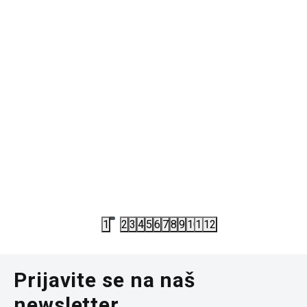
PATIKE
KI3426
PATIKE
PATIKE ADIDAS DURAMO SL2 J BG
PATIKE A
4.417,50
RSD
3.967,50
5.890,00
RSD
5.290,00
R
1
2
3
4
5
6
7
8
9
10
11
12
Prijavite se na naš
newsletter