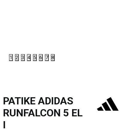
1
2
3
4
5
6
7
8
PATIKE ADIDAS
RUNFALCON 5 EL
I