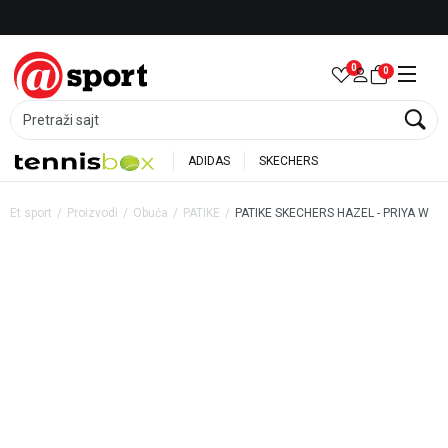
Besplatna dostava za porudžbine preko 6.000 rsd
0
0
Pretraži sajt
ADIDAS
SKECHERS
Et sport
Proizvodi
Obuća
PATIKE
PATIKE SKECHERS HAZEL - PRIYA W