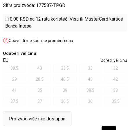
Šifra proizvoda:
177587-TPGD
ili
0,00
RSD na 12 rata koristeći Visa ili MasterCard kartice
Banca Intesa
Obavesti me kada se promeni cena
Odaberi veličinu
:
EU
Odredi veličinu
39.5
40
33.5
33
32
29
28.5
40.5
43
42
41
35
39
38.5
38
37.5
37
36.5
36
35.5
Proizvod više nije dostupan