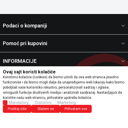
Podaci o kompaniji
Pomoć pri kupovini
INFORMACIJE
Ovaj sajt koristi kolačiće
Koristimo kolačiće (cookies) da bismo učinili da ova web stranica pravilno
KORISNIČKI SERVIS
funkcioniše i da bismo mogli dalje da unapređujemo web lokaciju kako bismo
poboljšali vaše korisničko iskustvo, personalizovali sadržaj i oglase,
omogućili funkcije društvenih medija i analizirali saobraćaj. Nastavljajući da
Pratite nas
koristite našu web stranicu, prihvatate upotrebu kolačića.
Mandatory
Statistics
Marketing
Pročitaj više
Slažem se
Prihvatam sve