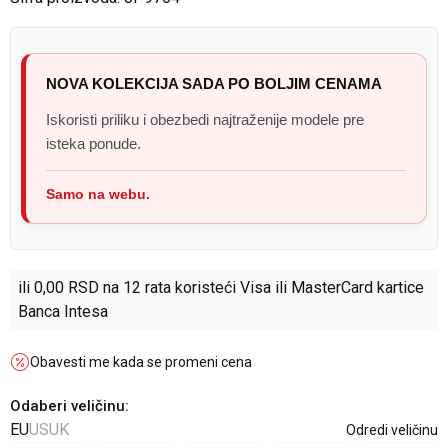
NOVA KOLEKCIJA SADA PO BOLJIM CENAMA
Iskoristi priliku i obezbedi najtraženije modele pre
isteka ponude.
Samo na webu.
ili
0,00
RSD na 12 rata koristeći Visa ili MasterCard kartice
Banca Intesa
Obavesti me kada se promeni cena
Odaberi veličinu
:
EU
US
UK
Odredi veličinu