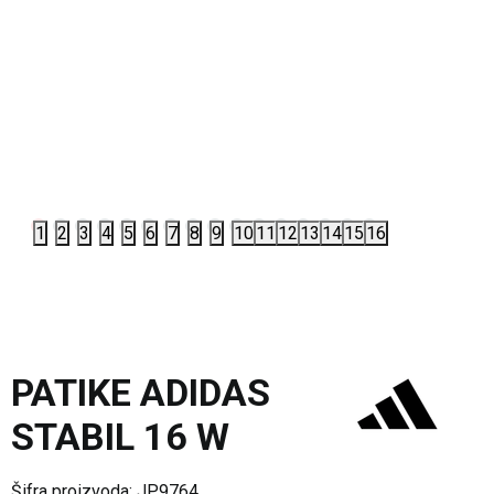
1
2
3
4
5
6
7
8
9
10
11
12
13
14
15
16
PATIKE ADIDAS
STABIL 16 W
Šifra proizvoda:
JP9764