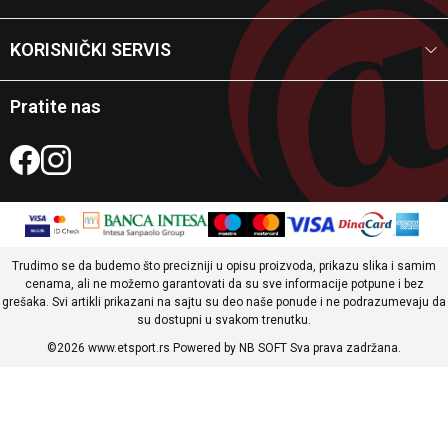
KORISNIČKI SERVIS
Pratite nas
Trudimo se da budemo što precizniji u opisu proizvoda, prikazu slika i samim
cenama, ali ne možemo garantovati da su sve informacije potpune i bez
grešaka. Svi artikli prikazani na sajtu su deo naše ponude i ne podrazumevaju da
su dostupni u svakom trenutku.
©2026
www.etsport.rs
Powered by
NB SOFT
Sva prava zadržana.