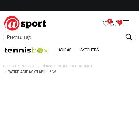
Besplatna dostava za porudžbine preko 6.000 rsd
0
0
Pretraži sajt
ADIDAS
SKECHERS
Et sport
Proizvodi
Obuća
PATIKE ZA RUKOMET
PATIKE ADIDAS STABIL 16 W