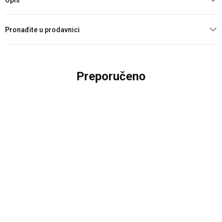
Pronađite u prodavnici
Preporučeno
30
%