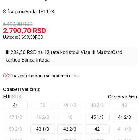
Šifra proizvoda:
IE1173
6.490,00
RSD
2.790,70
RSD
Ušteda:
3.699,30
RSD
ili
232,56
RSD na 12 rata koristeći Visa ili MasterCard
kartice Banca Intesa
Obavesti me kada se promeni cena
Odaberi veličinu
:
EU
US
UK
Odredi veličinu
44
50
49 1/3
48 2/3
48
47 1/3
46 2/3
46
45 1/3
44 2/3
50 2/3
43 1/3
42 2/3
42
41 1/3