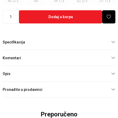
40 2/3
40
39 1/3
52 2/3
51 1/3
Dodaj u korpu
Specifikacija
Komentari
Opis
Pronađite u prodavnici
Preporučeno