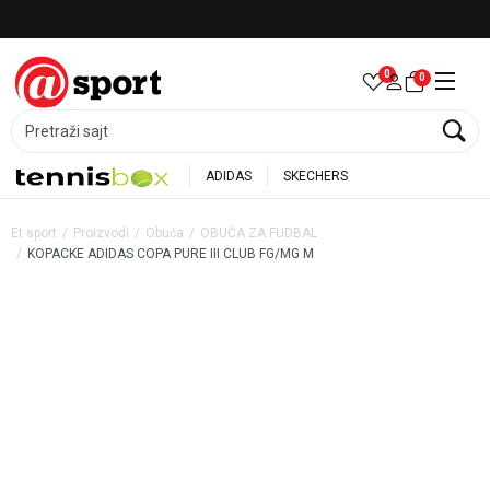
Besplatna dostava za porudžbine preko 6.000 rsd
0
0
Pretraži sajt
ADIDAS
SKECHERS
Et sport
Proizvodi
Obuća
OBUĆA ZA FUDBAL
KOPACKE ADIDAS COPA PURE III CLUB FG/MG M
57
%