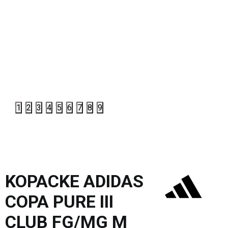
1
2
3
4
5
6
7
8
9
KOPACKE ADIDAS
COPA PURE III
CLUB FG/MG M