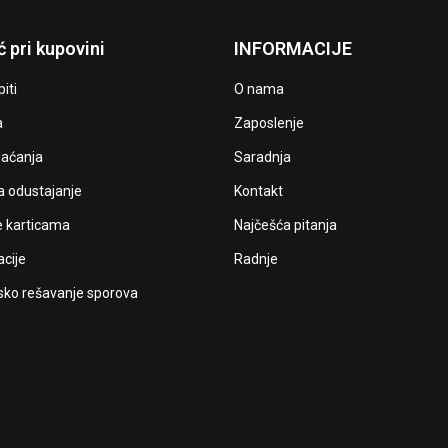
 pri kupovini
INFORMACIJE
iti
O nama
a
Zaposlenje
laćanja
Saradnja
a odustajanje
Kontakt
e karticama
Najčešća pitanja
cije
Radnje
ko rešavanje sporova