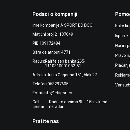
Podaci o kompaniji
Pomoć
Ime kompanije:
A SPORT DD DOO
Kako kup
Matični broj:
21137049
Isporuk
PIB:
109172484
Načini p
Šifra delatnosti:
4771
Pravo n
Račun:
Raiffeisen banka 265-
Plaćanj
1110310001082-51
Adresa:
Jurija Gagarina 151, blok 27
Reklama
Telefon:
063297605
Vansuds
Email:
info@etsport.rs
Call
Radnim danima 9h - 15h, vikend
centar:
neradan
Pratite nas