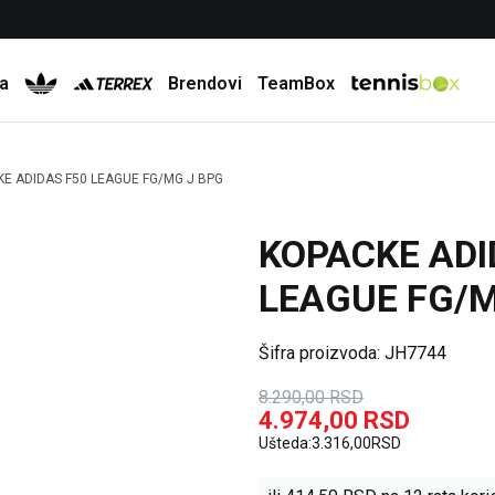
Besplatna dostava za porudžbine preko 6.000 rsd
a
Brendovi
TeamBox
E ADIDAS F50 LEAGUE FG/MG J BPG
KOPACKE ADI
40
%
LEAGUE FG/M
Šifra proizvoda:
JH7744
8.290,00
RSD
4.974,00
RSD
Ušteda:
3.316,00
RSD