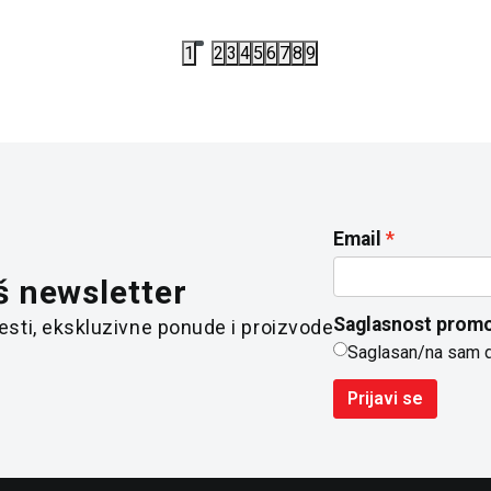
1
2
3
4
5
6
7
8
9
Email
š newsletter
Saglasnost promo
 vesti, ekskluzivne ponude i proizvode
Saglasan/na sam 
Prijavi se