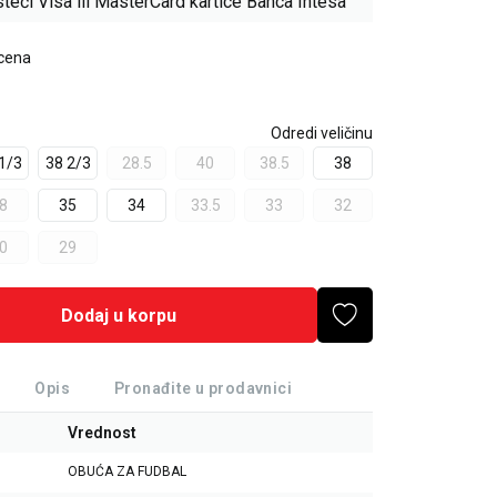
teći Visa ili MasterCard kartice Banca Intesa
 cena
Odredi veličinu
1/3
38 2/3
28.5
40
38.5
38
8
35
34
33.5
33
32
0
29
Dodaj u korpu
Opis
Pronađite u prodavnici
Vrednost
OBUĆA ZA FUDBAL