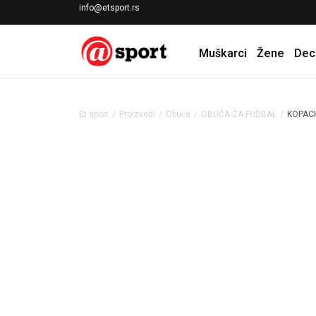
LICENCIRANI CLEARANCE PARTNER ADIDAS
info@etsport.rs
Muškarci
Žene
Dec
Et sport
Proizvodi
Obuća
OBUĆA ZA FUDBAL
KOPACK