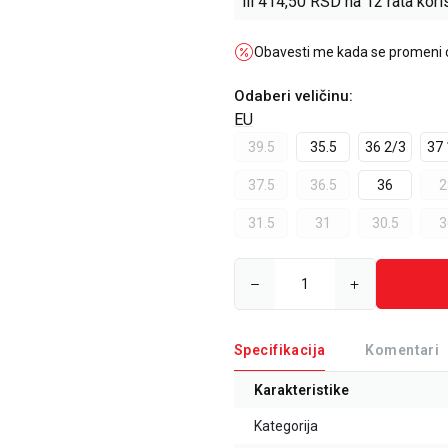
ili
414,50
RSD na 12 rata koris
Obavesti me kada se promeni
Odaberi veličinu
:
EU
39.5
35.5
36 2/3
37 
37.5
36.5
36
2
31.5
31
30.5
3
Specifikacija
Komentari
Karakteristike
Kategorija