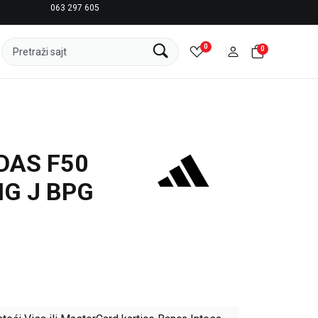
063 297 605
LICENCIRANI CLEARANCE PARTNER ADIDAS
0
0
Pretraži sajt
DAS F50
G J BPG