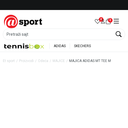
Besplatna dostava za porudžbine preko 6.000 rsd
0
0
Pretraži sajt
ADIDAS
SKECHERS
Et sport
Proizvodi
Odeća
MAJICE
MAJICA ADIDAS MT TEE M