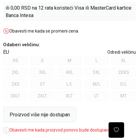
ili
0,00
RSD na 12 rata koristeći Visa ili MasterCard kartice
Banca Intesa
Obavesti me kada se promeni cena
Odaberi veličinu
:
EU
Odredi veličinu
XS
S
M
L
XL
2XL
3XL
4XL
5XL
2XXS
2XS
ST
L/L
M/L
S/L
3XLT
2XLT
XLT
LT
MT
Proizvod više nije dostupan
Obavesti me kada proizvod ponovo bude dostupan