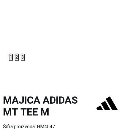
1
2
3
MAJICA ADIDAS
MT TEE M
Šifra proizvoda:
HM4047