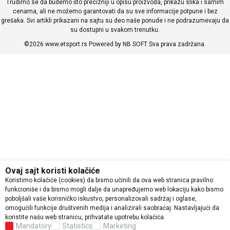
Trudimo se da budemo što precizniji u opisu proizvoda, prikazu slika i samim
cenama, ali ne možemo garantovati da su sve informacije potpune i bez
grešaka. Svi artikli prikazani na sajtu su deo naše ponude i ne podrazumevaju da
su dostupni u svakom trenutku.
©2026
www.etsport.rs
Powered by
NB SOFT
Sva prava zadržana.
Ovaj sajt koristi kolačiće
Koristimo kolačiće (cookies) da bismo učinili da ova web stranica pravilno
funkcioniše i da bismo mogli dalje da unapređujemo web lokaciju kako bismo
poboljšali vaše korisničko iskustvo, personalizovali sadržaj i oglase,
omogućili funkcije društvenih medija i analizirali saobraćaj. Nastavljajući da
koristite našu web stranicu, prihvatate upotrebu kolačića.
Mandatory
Statistics
Marketing