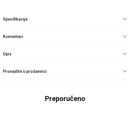
Specifikacija
Komentari
Opis
Pronađite u prodavnici
Preporučeno
41
%
20
%