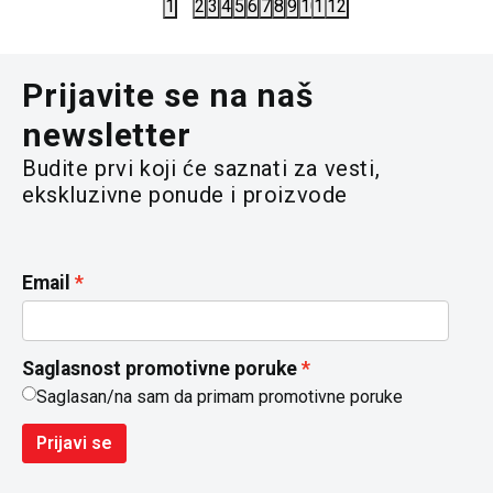
1
2
3
4
5
6
7
8
9
10
11
12
Prijavite se na naš
newsletter
Budite prvi koji će saznati za vesti,
ekskluzivne ponude i proizvode
Email
Saglasnost promotivne poruke
Saglasan/na sam da primam promotivne poruke
Prijavi se