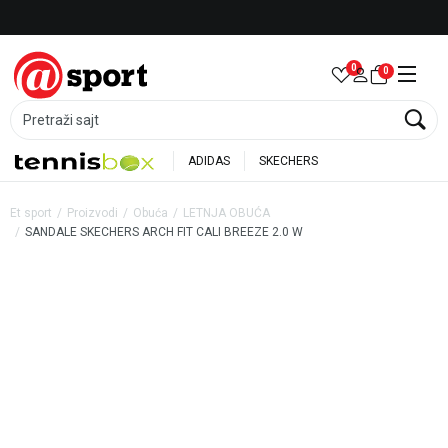
Besplatna dostava za porudžbine preko 6.000 rsd
0
0
Pretraži sajt
ADIDAS
SKECHERS
Et sport
Proizvodi
Obuća
LETNJA OBUĆA
SANDALE SKECHERS ARCH FIT CALI BREEZE 2.0 W