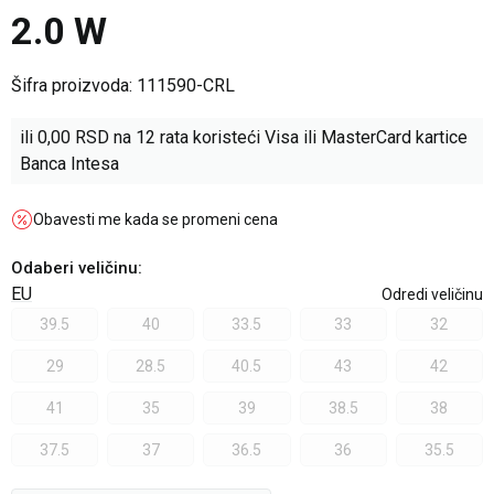
2.0 W
Šifra proizvoda:
111590-CRL
ili
0,00
RSD na 12 rata koristeći Visa ili MasterCard kartice
Banca Intesa
Obavesti me kada se promeni cena
Odaberi veličinu
:
EU
Odredi veličinu
39.5
40
33.5
33
32
29
28.5
40.5
43
42
41
35
39
38.5
38
37.5
37
36.5
36
35.5