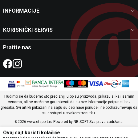
INFORMACIJE
KORISNIČKI SERVIS
Pratite nas
Trudimo se da budemo što precizniji u opisu proizvoda, prikazu slika i samim
cenama, ali ne možemo garantovati da su sve informacije potpune i bez
grešaka. Svi artikli prikazani na sajtu su deo naše ponude i ne podrazumevaju da
su dostupni u svakom trenutku.
©2026
www.etsport.rs
Powered by
NB SOFT
Sva prava zadržana.
Ovaj sajt koristi kolačiće