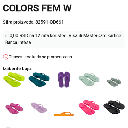
COLORS FEM W
Šifra proizvoda:
82591-BD661
ili
0,00
RSD na 12 rata koristeći Visa ili MasterCard kartice
Banca Intesa
Obavesti me kada se promeni cena
Izaberite boju: