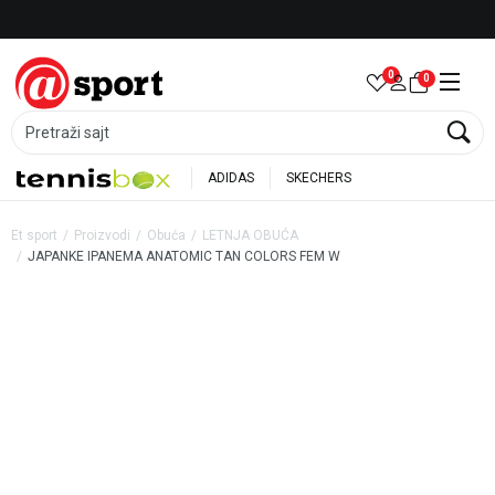
Besplatna dostava za porudžbine preko 6.000 rsd
0
0
Pretraži sajt
ADIDAS
SKECHERS
Et sport
Proizvodi
Obuća
LETNJA OBUĆA
JAPANKE IPANEMA ANATOMIC TAN COLORS FEM W