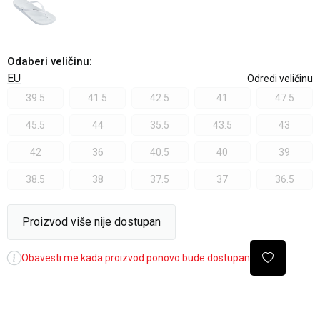
Odaberi veličinu
:
EU
Odredi veličinu
39.5
41.5
42.5
41
47.5
45.5
44
35.5
43.5
43
42
36
40.5
40
39
38.5
38
37.5
37
36.5
Proizvod više nije dostupan
Obavesti me kada proizvod ponovo bude dostupan